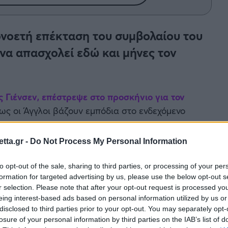
νοετή επέκταση του συμβολαίου του
 να απασχολεί εδώ και μήνες τον
ς Γιένσεν
, επέστρεψε στο προσκήνιο για τον
μως οι Άγγλοι βάζουν εμπόδια στο ενδεχόμενο
κριμένα πως ενεργοποίησαν την οψιόν
ε αποτέλεσμα ο
Γιένσεν
να δεσμεύεται πλέον με το
tta.gr -
Do Not Process My Personal Information
to opt-out of the sale, sharing to third parties, or processing of your per
αια των Τζος Ντασίλβα, Ρίκο Χένρι και Ματίας
formation for targeted advertising by us, please use the below opt-out s
ών παικτών μας έως το τέλος της αγωνιστικής
r selection. Please note that after your opt-out request is processed y
eing interest-based ads based on personal information utilized by us or
ρεται χαρακτηριστικά στην ανακοίνωση που
disclosed to third parties prior to your opt-out. You may separately opt-
ομένα για την περίπτωσή του.
losure of your personal information by third parties on the IAB’s list of