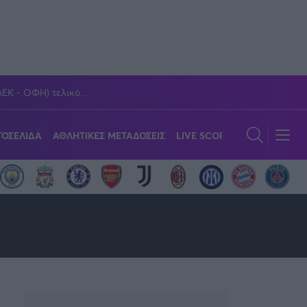
ΑΕΚ - ΟΦΗ) τελικό...
ΟΣΕΛΙΔΑ
ΑΘΛΗΤΙΚΕΣ ΜΕΤΑΔΟΣΕΙΣ
LIVE SCORE
GWOMEN
Α
όπουλος
C
ION BY ALLWYN
ns League
ns League
gue
NBA
Viral
Παναγιώτης Δαλαταριώφ
GMotion MotoGP
OLD SCHOOL
Europa League
Κύπελλο Ανδρών
Στίβος
TA SPECIALS
πετόπουλος
Δημήτρης Κατσιώνης
 League
ικών
p
λεϊ
La Liga
Κύπελλο Ελλάδος
Challenge Cup
Ιστιοπλοΐα
Analysis
alysis
ας
Νίκος Παπαδογιάννης
i
λή
Εθνική Ελλάδος
Eurobasket
Πάλη
ξεις
PREMIER LEAGUE
τουλίδης
Δημήτρης Τομαράς
μου Αγάπη
πονγκ
Κόσμος
Μαχητικά Αθλήματα