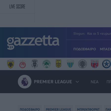
Παράκαμψη προς το κυρίως περιεχόμενο
Slogun:
Και οι 5 «ευρω
ΠΟΔΟΣΦΑΙΡΟ
ΜΠΑΣ
Πολιτική
Νίκος Αθανασίου
GMotion F1
GALACTICOS BY INTER
Stoiximan Super Le
Stoiximan GBL
Novibet Volley Lea
Τένις
PODCASTS
ΣΠΛΙΤ
PREMIER LEAGUE
NEA
Π
Τεχνολογία
Ανδρέας Δημάτος
ΜΕΤΑΒΙΒΑΣΗ BY NOVIB
Conference League
Εθνική Μπάσκετ
Κύπελλο Γυναικών
Γυμναστική
Transfer Stories
gMotion
Γιώργος Κούβαρης
Serie A
EuroCup
Κωπηλασία
Όλες οι διοργανώσεις
STOI
Γιώργος Σακελλαρίου
ΠΟΔΟΣΦΑΙΡΟ
PREMIER LEAGUE
ΜΠΡΕΝΤΦΟΡΝΤ
ΠΑ
Μουντιάλ 2026
Τάε κβον ντο