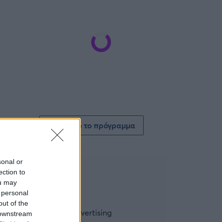
Δείτε όλο το πρόγραμμα
sonal or
ection to
ou may
 personal
out of the
 downstream