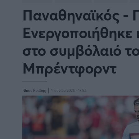
Παναθηναϊκός - Γ
Γιώργος Τσακίρης
FA CUP
SERIE
Πυγμαχία
Ενεργοποιήθηκε 
COPA DEL REY
BUND
στο συμβόλαιό το
PREMIER LEAGUE Ρωσίας
Κύπελ
Μπρέντφορντ
EUROPA LEAGUE
UEFA
EURO
Γ' Εθν
Νίκος Κικίδης
1 Ιουνίου 2026 - 17:54
CONFERENCE LEAGUE
Διεθν
COPA AFRICA
MLS