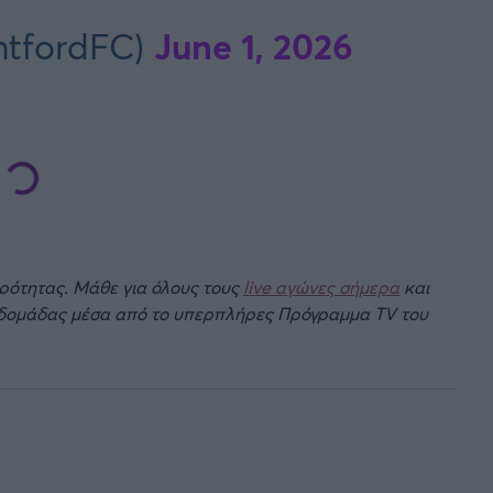
June 1, 2026
ntfordFC)
ιρότητας. Μάθε για όλους τους
live αγώνες σήμερα
και
βδομάδας μέσα από το υπερπλήρες Πρόγραμμα TV του