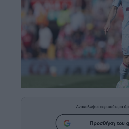
Παγκόσμιο Κύπελλο Συλλόγων
LIGA
2025
Ανακαλύψτε περισσότερα άρ
Προσθήκη του g