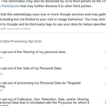
. This information may also be disclosed by us to third parties on the
IA
Participants
that may further disclose it to other third parties.
 that this website/app uses one or more Google services and may gath
including but not limited to your visit or usage behaviour. You may click 
 to Google and its third-party tags to use your data for below specifi
ogle consent section.
l Data Processing Opt Outs
o opt-out of the Sharing of my personal data.
In
o opt-out of the Sale of my Personal Data.
In
to opt-out of processing my Personal Data for Targeted
κό
θελήσουν να κινηθούν επισήμως για να τον
ing.
In
ήσουν και την πόρτα της
Μπρέντφορντ
με μια
του Δανού είχε «παίξει» από την χειμερινή
o opt-out of Collection, Use, Retention, Sale, and/or Sharing
ersonal Data that Is Unrelated with the Purposes for which it
ν πάγκο του τριφυλλιού, όμως η υπόθεσή του
lected.