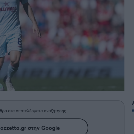
 PORTUGAL BETCLIC
Α' Εθνική Γυναικών
θρα στα αποτελέσματα αναζήτησης.
azzetta.gr στην Google