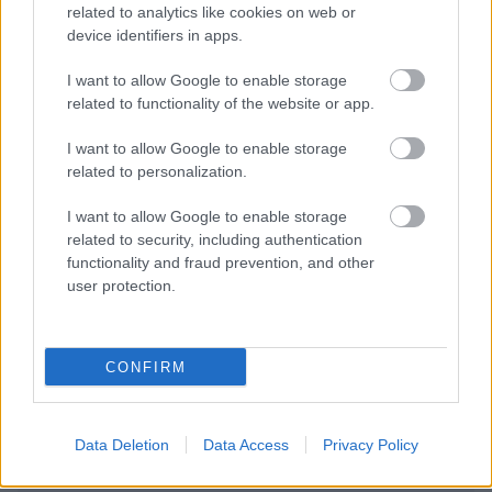
Με την καμία… Θέμα είναι αν κάνει για
related to analytics like cookies on web or
Ολυμπιακό πλέον και όχι για Λίβερπουλ.
device identifiers in apps.
Απάντησε
10
Likes
1
Απαντήσεις
I want to allow Google to enable storage
related to functionality of the website or app.
I want to allow Google to enable storage
related to personalization.
I want to allow Google to enable storage
related to security, including authentication
functionality and fraud prevention, and other
user protection.
CONFIRM
RedManchester
31/05/2026 - 17:25
Data Deletion
Data Access
Privacy Policy
Adekastos07
Γιανουλης η βιχος(αναπληρωματικος αυτος). Δεν