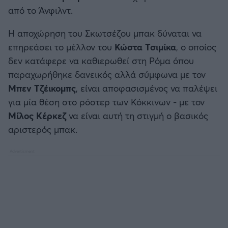
Καλαμάτα
από το Άνφιλντ.
Προκριματικά MUNDIAL 2026
Η αποχώρηση του Σκωτσέζου μπακ δύναται να
Ηρακλής
επηρεάσει το μέλλον του
Κώστα Τσιμίκα
, ο οποίος
Προκριματικά EURO
δεν κατάφερε να καθιερωθεί στη Ρόμα όπου
Μπαρτσελόνα
παραχωρήθηκε δανεικός αλλά σύμφωνα με τον
CONFERENCE LEAGUE
Μπεν Τζέικομπς
, είναι αποφασισμένος να παλέψει
Ρεάλ Μαδρίτης
για μία θέση στο ρόστερ των Κόκκινων - με τον
Διεθνή Φιλικά
Μίλος Κέρκεζ
να είναι αυτή τη στιγμή ο βασικός
Ατλέτικο Μαδρίτης
Ποδόσφαιρο Γυναικών
αριστερός μπακ.
Μάντσεστερ Γιουνάιτεντ
EFL CUP
Μάντσεστερ Σίτι
COPA AFRICA
Λίβερπουλ
MLS
Τσέλσι