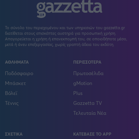
Το σύνολο του περιεχομένου και των υπηρεσιών του gazzetta.gr
διατίθεται στους επισκέπτες αυστηρά για προσωπική χρήση.
Απαγορεύεται η χρήση ή επανεκπομπή του, σε οποιοδήποτε μέσο,
μετά ή άνευ επεξεργασίας, χωρίς γραπτή άδεια του εκδότη.
ΑΘΛΗΜΑΤΑ
ΠΕΡΙΣΣΟΤΕΡΑ
Ποδόσφαιρο
Πρωτοσέλιδα
Μπάσκετ
gMotion
Βόλεϊ
Plus
Τέννις
Gazzetta TV
Τελευταία Νέα
ΣΧΕΤΙΚΑ
ΚΑΤΕΒΑΣΕ ΤΟ APP