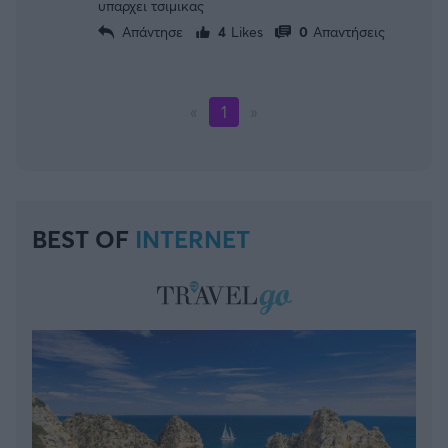
υπαρχει τσιμικας
Απάντησε
4
Likes
0
Απαντήσεις
«
1
»
BEST OF
INTERNET