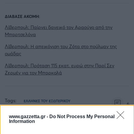
ΔΙΑΒΑΣΕ ΑΚΟΜΗ:
Λίβερπουλ: Παίρνει δανεικό τον Αραούχο από την
Μπαρτσελόνα
Λίβερπουλ: Η απεικόνιση του Ζότα στο πούλμαν της
ομάδας
Λίβερπουλ: Πρόταση 115 εκατ. ευρώ στην Παρί Σεν
Ζερμέν για τον Μπαρκολά
Tags:
ΕΛΛΗΝΕΣ ΤΟΥ ΕΞΩΤΕΡΙΚΟΥ
6
ΚΩΣΤΑΣ ΤΣΙΜΙΚΑΣ
www.gazzetta.gr -
Do Not Process My Personal
Information