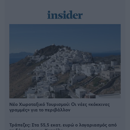
Νέο Χωροταξικό Τουρισμού: Οι νέες «κόκκινες
γραμμές» για το περιβάλλον
Τράπεζες: Στα 55,5 εκατ. ευρώ ο λογαριασμός από