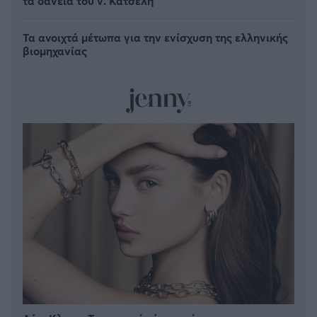
τα δάνεια του ν. Κατσέλη
Τα ανοιχτά μέτωπα για την ενίσχυση της ελληνικής
βιομηχανίας