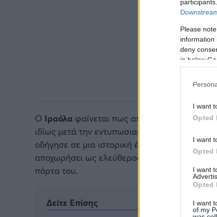
participants
Downstream 
Please note
information 
deny consent
in below Go
Persona
I want t
Ο
Ιραόλα
φαίνεται πως αποτελεί την ιδανική
Opted 
ιδίως μετά την εντυπωσιακή σεζόν που κατέ
I want t
οδήγησε σε μια ιστορική έξοδο στην Ευρώπ
Opted 
αποχωρήσει ως ελεύθερος από τον σύλλογο, μ
πόρτα του.
I want 
Advertis
Opted 
Δείτε Επίσης
I want t
of my P
was col