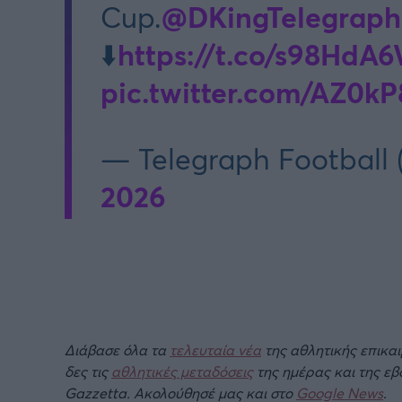
@DKingTelegraph
Cup.
https://t.co/s98HdA
⬇️
pic.twitter.com/AZ0k
— Telegraph Football 
2026
Διάβασε όλα τα
τελευταία νέα
της αθλητικής επικα
δες τις
αθλητικές μεταδόσεις
της ημέρας και της ε
Gazzetta. Ακολούθησέ μας και στο
Google News
.