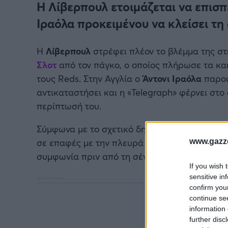
Η Λίβερπουλ ετοιμάζεται να επισπε
Ιραόλα προκειμένου να κλείσει τη
Η
Λίβερπουλ
στρέφει πλέον το βλέμμα της σ
Σλοτ
από τον πάγκο, ο οποίος πλήρωσε τα κα
τους Reds. Στην Αγγλία ο
Άντονι Ιραόλα
παρου
αντικαταστήσει και η «Telegraph» φέρνει στ
περίπτωσή του.
Σύμφωνα με το σχετικό δημοσίευμα, η ομάδα
σε επαφές με την πλευρά του Ισπανού τεχνικού
www.gazze
συμφωνία πριν από τη σέντρα του
Παγκοσμίο
If you wish 
sensitive in
confirm you
continue se
information 
further disc