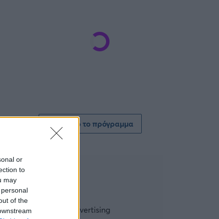
Δείτε όλο το πρόγραμμα
sonal or
ection to
ou may
 personal
out of the
 downstream