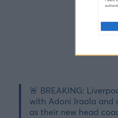
authenti
🚨 BREAKING: Liverpool
with Adoni Iraola and 
as their new head coa