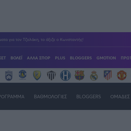
ατα για τον Τζολάκη, το άξιζε ο Κωνσταντής!
ΚΕΤ
ΒΟΛΕΪ
ΑΛΛΑ ΣΠΟΡ
PLUS
BLOGGERS
GMOTION
ΠΡΩΤ
WETTEN
ague
gue
Κοινωνία
Δημήτρης Βέργος
Οδηγός F1
GAZZ FLOOR BY NOVIBET
Super League 2
EuroLeague
Volley League Γυναικών
Χάντμπολ
Διεθνή
Βασίλης Βλαχ
GMotion WR
POLE POSIT
Champio
Champio
Pre Lea
Πόλο
GAZZETTA ACTS
GAZZET
Gazzetta For Her
Unique
ΡΟΓΡΑΜΜΑ
ΒΑΘΜΟΛΟΓΙΕΣ
BLOGGERS
ΟΜΑΔΕΣ
ET
Υγεία
Αντώνης Καλκαβούρας
Showbiz
Αντώνης Καρ
Κύπελλο Ελλάδας
Elite League
Champions League
Κολύμβηση
Premier
Α1 Γυνα
CEV Cu
Μπιτς Βό
Θέμα Ισότητας
Wyscout 
Για τον Αλέξανδρο
InStat An
Κώστας Νικολακόπουλος
Γιάννης Πάλλ
Mundobasket
Bundesliga
Ξιφασκία
Ligue 1
Basketak
Σκοποβο
#GiatonAlki
Συνεντεύ
XIMAN SUPER LEAGUE
SUPER LEAGUE 2
Γιάννης Σερέτης
Σταύρος Σουν
Η μητρότητα στον πάγκο
Μεγάλη 
Wyscout Analysis
Τζούντο
Ευρώπη
Πινγκ - 