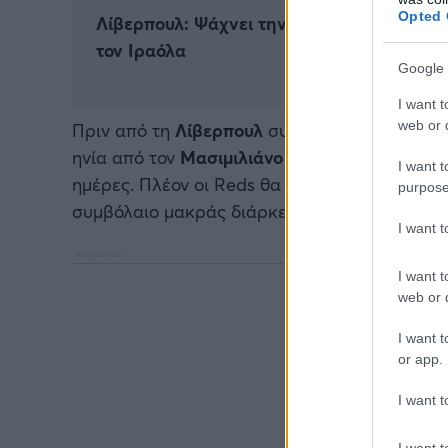
Opted 
Λίβερπουλ: Ψάχνει την επιστροφή στις ρί
τον Ιραόλα
Google 
I want t
web or d
Πριν από τη
Λίβερπουλ
συγκεκριμένα
,
ήταν 
ηνία από τον
Μασιμιλιάνο Αλέγκρι
, όμως τα 
I want t
ημέρες. Πλέον οι Reds θα προχωρήσουν σε επ
purpose
συμβόλαιο μακράς διάρκειας, το οποίο θα τον
I want 
I want t
web or d
I want t
or app.
I want t
I want t