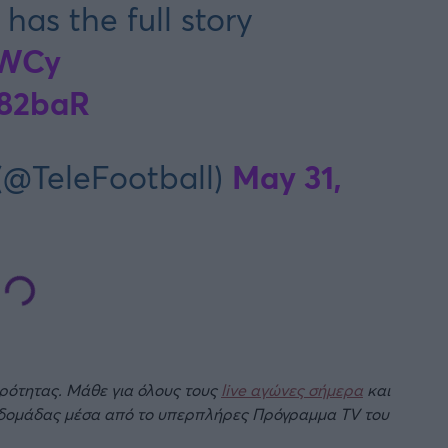
has the full story
6WCy
P82baR
May 31,
(@TeleFootball)
ιρότητας. Μάθε για όλους τους
live αγώνες σήμερα
και
βδομάδας μέσα από το υπερπλήρες Πρόγραμμα TV του