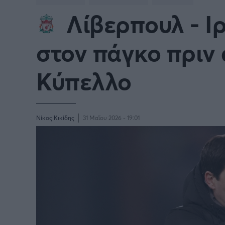
Λίβερπουλ - Ιρ
Γιώργος Τσακίρης
FA CUP
SERIE
Πυγμαχία
στον πάγκο πριν
COPA DEL REY
BUND
Κύπελλο
PREMIER LEAGUE Ρωσίας
Κύπελ
EUROPA LEAGUE
UEFA
Νίκος Κικίδης
31 Μαΐου 2026 - 19:01
EURO
Γ' Εθν
CONFERENCE LEAGUE
Διεθν
COPA AFRICA
MLS