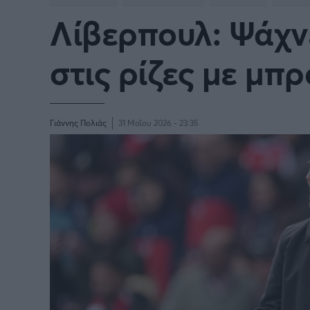
Λίβερπουλ: Ψάχν
Γιώργος Τσακίρης
FA CUP
SERIE
Πυγμαχία
στις ρίζες με μπ
COPA DEL REY
BUND
PREMIER LEAGUE Ρωσίας
Κύπελ
Γιάννης Πολιάς
31 Μαΐου 2026 - 23:35
EUROPA LEAGUE
UEFA
EURO
Γ' Εθν
CONFERENCE LEAGUE
Διεθν
COPA AFRICA
MLS