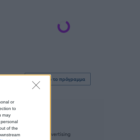
Δείτε όλο το πρόγραμμα
sonal or
ection to
ou may
 personal
out of the
 downstream