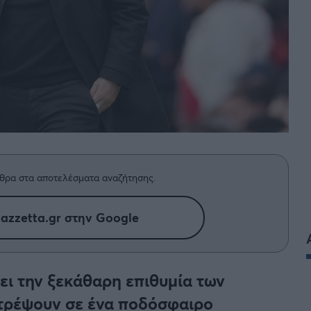
 PORTUGAL BETCLIC
Α' Εθνική Γυναικών
θρα στα αποτελέσματα αναζήτησης.
azzetta.gr στην Google
νει την ξεκάθαρη επιθυμία των
τρέψουν σε ένα ποδόσφαιρο