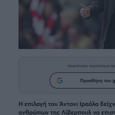
Παγκόσμιο Κύπελλο Συλλόγων
LIGA
2025
Ανακαλύψτε περισσότερα άρ
Προσθήκη του g
Η επιλογή του Άντονι Ιραόλα δείχ
ανθρώπων της Λίβερπουλ να επισ