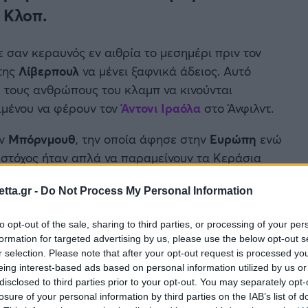
 Κλοπ.
 σαν κεραυνός εν αιθρία το μεσημέρι πριν τον
 της
Λίβερπουλ
να μένει ξαφνικά άδειος. Αυτό
 τους ανθρώπους του κλαμπ να κινούνται
ειμένου να φέρουν τον
Άντονι Ιραόλα
στο Άνφιλντ.
ην
Μπόρνμουθ
, την οποία άφησε στην
Ευρώπη
ενώ
ς στόχος ήταν απλά να παραμείνουν τα Κεράσια
 θέση, εν συνεχεία η ένατη και λίγες εβδομάδες
tta.gr -
Do Not Process My Personal Information
 έφερε και το παρθενικό εισιτήριο για την
to opt-out of the sale, sharing to third parties, or processing of your per
formation for targeted advertising by us, please use the below opt-out s
r selection. Please note that after your opt-out request is processed y
eing interest-based ads based on personal information utilized by us or
disclosed to third parties prior to your opt-out. You may separately opt-
losure of your personal information by third parties on the IAB’s list of