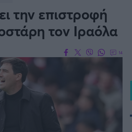
Μια Ιστο
ει την επιστροφή
Μιχάλης Τσαμπάς
Δημήτρης Τσ
 A
Κύπελλο Ιταλίας
Άρση Βαρών
ροστάρη τον Ιραόλα
ESLIGA
LIGUE 1
λο Γερμανίας
Κύπελλο Ελλάδος
14
FOLLOW US
 NATIONS LEAGUE
COPA AMERICA
ική
Προκριματικά MUNDIAL 2
ή Φιλικά
Ποδόσφαιρο Γυναικών
EREDIVISIE