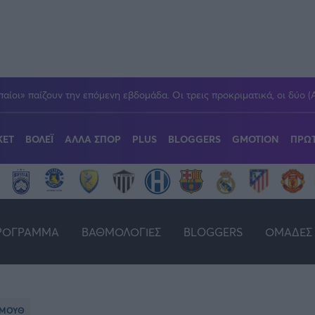
παίοι» παίζουν την επόμενη εβδομάδα. Οι τρεις προκριματικά, οι δύο (
ΚΕΤ
ΒΟΛΕΪ
ΑΛΛΑ ΣΠΟΡ
PLUS
BLOGGERS
GMOTION
ΠΡΩΤ
WETTEN
ague
gue
Κοινωνία
Δημήτρης Βέργος
Οδηγός F1
GAZZ FLOOR BY NOVIBET
Super League 2
EuroLeague
Volley League Γυναικών
Χάντμπολ
Διεθνή
Βασίλης Βλαχ
GMotion WR
POLE POSIT
Champio
Champio
Pre Lea
Πόλο
GAZZETTA ACTS
GAZZET
Gazzetta For Her
Unique
ΡΟΓΡΑΜΜΑ
ΒΑΘΜΟΛΟΓΙΕΣ
BLOGGERS
ΟΜΑΔΕΣ
ET
Υγεία
Αντώνης Καλκαβούρας
Showbiz
Αντώνης Καρ
Κύπελλο Ελλάδας
Elite League
Champions League
Κολύμβηση
Premier
Α1 Γυνα
CEV Cu
Μπιτς Βό
Θέμα Ισότητας
Wyscout 
Για τον Αλέξανδρο
InStat An
Κώστας Νικολακόπουλος
Γιάννης Πάλλ
Mundobasket
Bundesliga
Ξιφασκία
Ligue 1
Basketak
Σκοποβο
#GiatonAlki
Συνεντεύ
XIMAN SUPER LEAGUE
SUPER LEAGUE 2
Γιάννης Σερέτης
Σταύρος Σουν
Η μητρότητα στον πάγκο
Μεγάλη 
ΜΟΥΘ
Wyscout Analysis
Τζούντο
Ευρώπη
Πινγκ - 