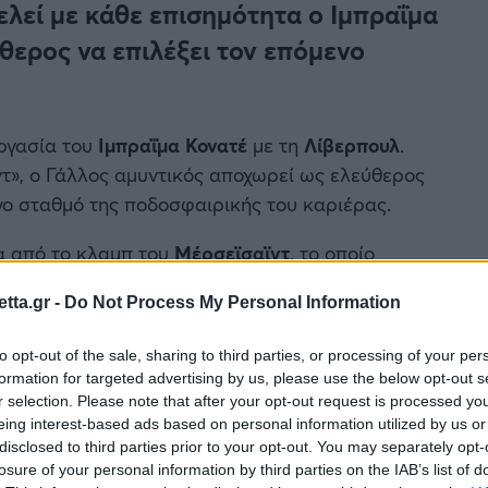
λεί με κάθε επισημότητα ο Ιμπραΐμα
ύθερος να επιλέξει τον επόμενο
εργασία του
Ιμπραΐμα Κονατέ
με τη
Λίβερπουλ
.
ντ», ο Γάλλος αμυντικός αποχωρεί ως ελεύθερος
ενο σταθμό της ποδοσφαιρικής του καριέρας.
τα από το κλαμπ του
Μέρσεϊσαϊντ
, το οποίο
νεώσουν τη συνεργασία τους.
tta.gr -
Do Not Process My Personal Information
to opt-out of the sale, sharing to third parties, or processing of your per
formation for targeted advertising by us, please use the below opt-out s
r selection. Please note that after your opt-out request is processed y
eing interest-based ads based on personal information utilized by us or
disclosed to third parties prior to your opt-out. You may separately opt-
losure of your personal information by third parties on the IAB’s list of