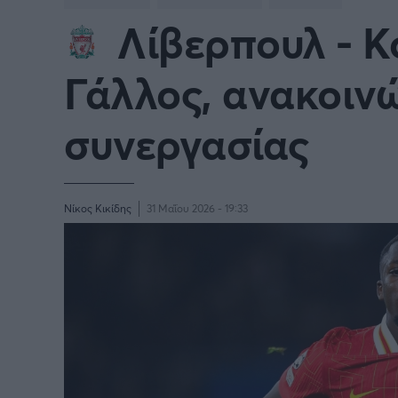
Λίβερπουλ - Κ
Γιώργος Τσακίρης
FA CUP
SERIE
Πυγμαχία
Γάλλος, ανακοινώ
COPA DEL REY
BUND
συνεργασίας
PREMIER LEAGUE Ρωσίας
Κύπελ
EUROPA LEAGUE
UEFA
Νίκος Κικίδης
31 Μαΐου 2026 - 19:33
EURO
Γ' Εθν
CONFERENCE LEAGUE
Διεθν
COPA AFRICA
MLS