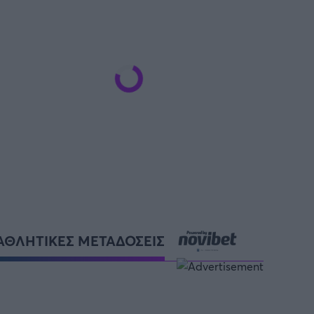
SUPER CUP Ελλάδας
ΑΘΛΗΤΙΚΕΣ ΜΕΤΑΔΟΣΕΙΣ