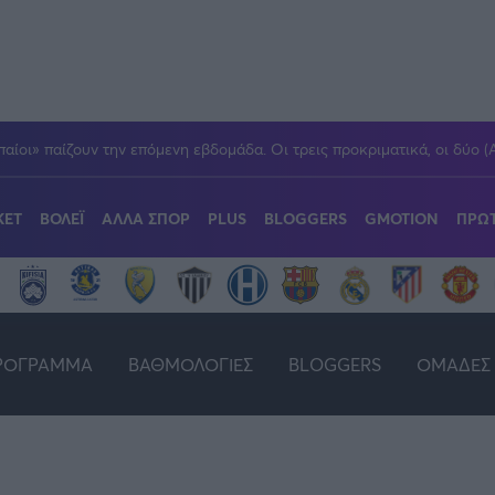
παίοι» παίζουν την επόμενη εβδομάδα. Οι τρεις προκριματικά, οι δύο (
ΚΕΤ
ΒΟΛΕΪ
ΑΛΛΑ ΣΠΟΡ
PLUS
BLOGGERS
GMOTION
ΠΡΩΤ
WETTEN
ague
gue
Κοινωνία
Δημήτρης Βέργος
Οδηγός F1
GAZZ FLOOR BY NOVIBET
Super League 2
EuroLeague
Volley League Γυναικών
Χάντμπολ
Διεθνή
Βασίλης Βλαχ
GMotion WR
POLE POSIT
Champio
Champio
Pre Lea
Πόλο
GAZZETTA ACTS
GAZZET
Gazzetta For Her
Unique
ΡΟΓΡΑΜΜΑ
ΒΑΘΜΟΛΟΓΙΕΣ
BLOGGERS
ΟΜΑΔΕΣ
ET
Υγεία
Αντώνης Καλκαβούρας
Showbiz
Αντώνης Καρ
Κύπελλο Ελλάδας
Elite League
Champions League
Κολύμβηση
Premier
Α1 Γυνα
CEV Cu
Μπιτς Βό
Θέμα Ισότητας
Wyscout 
Για τον Αλέξανδρο
InStat An
Κώστας Νικολακόπουλος
Γιάννης Πάλλ
Mundobasket
Bundesliga
Ξιφασκία
Ligue 1
Basketak
Σκοποβο
#GiatonAlki
Συνεντεύ
XIMAN SUPER LEAGUE
SUPER LEAGUE 2
Γιάννης Σερέτης
Σταύρος Σουν
Η μητρότητα στον πάγκο
Μεγάλη 
Wyscout Analysis
Τζούντο
Ευρώπη
Πινγκ - 