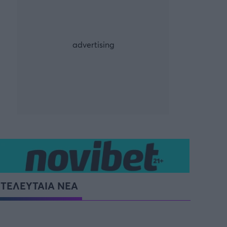
ρία από την Πόλη
ορμπατζόγλου
LA LIGA
SüPER LIG
CHAMPIONS LEAGUE
Μουντιάλ 2026
026
Προκριματικά EURO
EFL CUP
ΤΕΛΕΥΤΑΙΑ ΝΕΑ
CYPRUS LEAGUE BY
STOIXIMAN