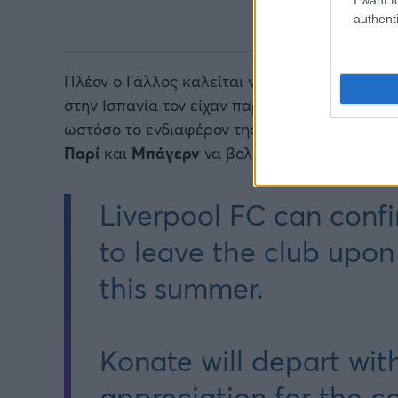
authenti
Πλέον ο Γάλλος καλείται να αναζητήσει την ε
στην Ισπανία τον είχαν παρουσιάσει ως μετα
ωστόσο το ενδιαφέρον της Βασίλισσας δείχνει
Παρί
και
Μπάγερν
να βολιδοσκοπούν με τη σ
Liverpool FC can confi
to leave the club upon 
this summer.
Konate will depart wit
appreciation for the 