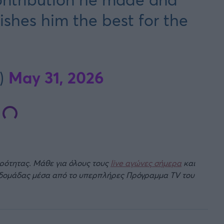
ishes him the best for the
May 31, 2026
C)
ιρότητας. Μάθε για όλους τους
live αγώνες σήμερα
και
βδομάδας μέσα από το υπερπλήρες Πρόγραμμα TV του