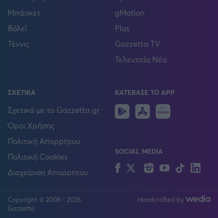
Μπάσκετ
gMotion
Βόλεϊ
Plus
Τέννις
Gazzetta TV
Τελευταία Νέα
ΣΧΕΤΙΚΑ
ΚΑΤΕΒΑΣΕ ΤΟ APP
Android
IOS
Huawei
Σχετικά με το Gazzetta.gr
Όροι Χρήσης
Πολιτική Απορρήτου
SOCIAL MEDIA
Πολιτική Cookies
Facebook
Twitter
Instagram
YouTube
TikTok
Lin
Διαχείριση Απορρήτου
Copyright © 2008 - 2026
Handcrafted by
FOLLOW US
Gazzetta