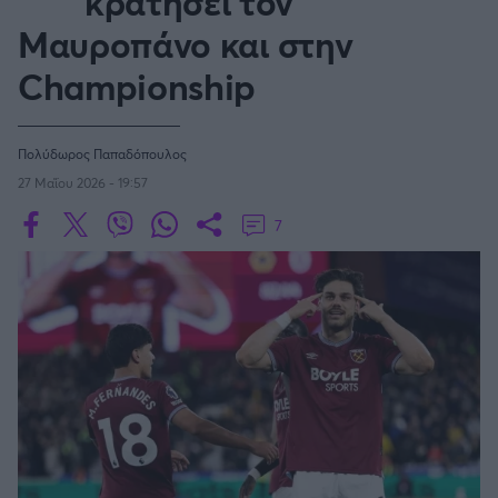
κρατήσει τον
Οδηγός F1
CEV Cup
Τεχνολογία
Παναγιώτης Δαλαταριώφ
Κολύμβηση
ΑΘΛΗΤΙΚΕΣ ΜΕΤΑΔΟΣΕΙΣ
Bundesliga
EuroCup
Μαυροπάνο και στην
GMotion WRC
SERIE A
Υγεία
Challenge Cup
Ανδρέας Δημάτος
Μπιτς Βόλεϊ
Ligue 1
Mundobasket
GMotion MotoGP
LIVE SCORE
Championship
Showbiz
Αντώνης Καλκαβούρας
Κύπελλο Ιταλίας
Ιστιοπλοΐα
Basketaki
Εθνική Ελλάδος
GWOMEN
Αντώνης Καρπετόπουλος
Eurobasket
Κωπηλασία
Μουντιάλ 2026
Δημήτρης Κατσιώνης
LA LIGA
Πολύδωρος Παπαδόπουλος
ΑΘΛΗΤΙΚΗ ΗΧΩ
Ξιφασκία
Wyscout Analysis
Γιώργος Κούβαρης
27 Μαΐου 2026 - 19:57
ΕΚΠΟΜΠΕΣ
Σκοποβολή
Ευρώπη
COPA DEL REY
Κώστας Νικολακόπουλος
7
GALACTICOS BY INTERWETTEN
Κόσμος
Πάλη
ΟΜΑΔΕΣ
Γιάννης Πάλλας
GAZZ FLOOR BY NOVIBET
BUNDESLIGA
Νίκος Παπαδογιάννης
Τάε κβον ντο
ΑΕΚ
PODCASTS
POLE POSITION BY ALLWYN
Γιώργος Σακελλαρίου
Τζούντο
ΣΠΛΙΤ
LIGUE 1
OLD SCHOOL
GAZZETTA ACTS
Γιάννης Σερέτης
Ολυμπιακός
Πινγκ - πονγκ
Transfer Stories
ΜΕΤΑΒΙΒΑΣΗ BY NOVIBET
Gazzetta For Her
Σταύρος Σουντουλίδης
GAZZETTA SPECIALS
gMotion
SüPER LIG
Μαχητικά Αθλήματα
Θέμα Ισότητας
Δημήτρης Τομαράς
ΠΑΟΚ
Unique
Πυγμαχία
Για τον Αλέξανδρο
Γιώργος Τσακίρης
Wyscout Analysis
PREMIER LEAGUE Ρωσίας
Άρση Βαρών
#GiatonAlki
Παναθηναϊκός
Μιχάλης Τσαμπάς
InStat Analysis