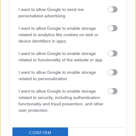
7 έξυπνα tips για να φτιάξετε γρήγορα τη βαλίτσα
των διακοπών
I want to allow Google to send me
personalized advertising.
Η εξωτική παραλία της Πάργας που θα λατρέψετε
I want to allow Google to enable storage
related to analytics like cookies on web or
device identifiers in apps.
I want to allow Google to enable storage
related to functionality of the website or app.
I want to allow Google to enable storage
related to personalization.
I want to allow Google to enable storage
related to security, including authentication
functionality and fraud prevention, and other
user protection.
CONFIRM