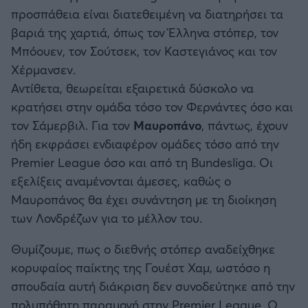
Καλαμάτα
προσπάθεια είναι διατεθειμένη να διατηρήσει τα
Προκριματικά MUNDIAL 2026
βαριά της χαρτιά, όπως τον Έλληνα στόπερ, τον
Ηρακλής
Μπόουεν, τον Σούτσεκ, τον Καστεγιάνος και τον
Προκριματικά EURO
Χέρμανσεν.
Μπαρτσελόνα
Αντίθετα, θεωρείται εξαιρετικά δύσκολο να
CONFERENCE LEAGUE
κρατήσει στην ομάδα τόσο τον Φερνάντες όσο και
Ρεάλ Μαδρίτης
τον Σάμερβιλ. Για τον
Μαυροπάνο
, πάντως, έχουν
Διεθνή Φιλικά
ήδη εκφράσει ενδιαφέρον ομάδες τόσο από την
Ατλέτικο Μαδρίτης
Premier League όσο και από τη Bundesliga. Οι
Ποδόσφαιρο Γυναικών
εξελίξεις αναμένονται άμεσες, καθώς ο
Μάντσεστερ Γιουνάιτεντ
Μαυροπάνος θα έχει συνάντηση με τη διοίκηση
EFL CUP
των Λονδρέζων για το μέλλον του.
Μάντσεστερ Σίτι
COPA AFRICA
Θυμίζουμε, πως ο διεθνής στόπερ αναδείχθηκε
κορυφαίος παίκτης της Γουέστ Χαμ, ωστόσο η
Λίβερπουλ
MLS
σπουδαία αυτή διάκριση δεν συνοδεύτηκε από την
πολυπόθητη παραμονή στην Premier League. Ο
Τσέλσι