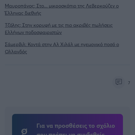
Μαυροπάνος: Στο... μικροσκόπιο της Λεβερκούζεν ο
Έλληνας διεθνής
Τζόλης: Στην κορυφή με τις πιο ακριβές πωλήσεις
Ελλήνων ποδοσφαιριστών
Σάμερβιλ: Κοντά στην Αλ Χιλάλ με ηγεμονικό ποσό ο
Ολλανδός
7
Για να προσθέσεις το σχόλιο
σου πρέπει να συνδεθείς