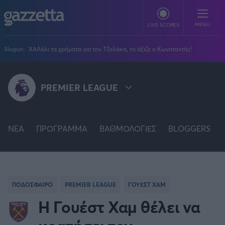
Παράκαμψη προς το κυρίως περιεχόμενο
MENU
LIVE SCORES
Slogun:
ΧΑΛάλι τα χρήματα για τον Τζολάκη, το άξιζε ο Κωνσταντής!
ΠΟΔΟΣΦΑΙΡΟ
PREMIER LEAGUE
Stoiximan Super League
ΜΠΑΣΚΕΤ
Super League 2
Stoiximan GBL
Όλες οι διοργανώσεις
ΒΟΛΕΪ
Champions League
NEA
EuroLeague
ΠΡΟΓΡΑΜΜΑ
ΒΑΘΜΟΛΟΓΙΕΣ
BLOGGERS
Novibet Volley League
ΑΛΛΑ ΣΠΟΡ
STOIXIMAN SUPER LEAGUE
Europa League
Champions League
Volley League Γυναικών
Τένις
PLUS
Conference League
NBA
SUPER LEAGUE 2
Pre League
Χάντμπολ
Πολιτική
Κύπελλο Ελλάδας
Εθνική Μπάσκετ
BLOGGERS
Κύπελλο Ανδρών
ΠΟΔΟΣΦΑΙΡΟ
PREMIER LEAGUE
ΓΟΥΕΣΤ ΧΑΜ
Πόλο
Κοινωνία
Premier League
PREMIER LEAGUE
Elite League
Νίκος Αθανασίου
GMOTION
Κύπελλο Γυναικών
Διεθνή
Η Γουέστ Χαμ θέλει να
Στίβος
La Liga
Δημήτρης Βέργος
Α1 Γυναικών
GMotion F1
Champions League
Viral
FA CUP
ΠΡΩΤΟΣΕΛΙΔΑ
Γυμναστική
Serie A
Βασίλης Βλαχόπουλος
Κύπελλο Ελλάδος