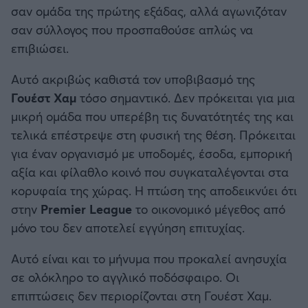
σαν ομάδα της πρώτης εξάδας, αλλά αγωνιζόταν
σαν σύλλογος που προσπαθούσε απλώς να
επιβιώσει.
Αυτό ακριβώς καθιστά τον υποβιβασμό της
Γουέστ Χαμ
τόσο σημαντικό. Δεν πρόκειται για μια
μικρή ομάδα που υπερέβη τις δυνατότητές της και
τελικά επέστρεψε στη φυσική της θέση. Πρόκειται
για έναν οργανισμό με υποδομές, έσοδα, εμπορική
αξία και φίλαθλο κοινό που συγκαταλέγονται στα
κορυφαία της χώρας. Η πτώση της αποδεικνύει ότι
στην
Premier League
το οικονομικό μέγεθος από
μόνο του δεν αποτελεί εγγύηση επιτυχίας.
Αυτό είναι και το μήνυμα που προκαλεί ανησυχία
σε ολόκληρο το αγγλικό ποδόσφαιρο. Οι
επιπτώσεις δεν περιορίζονται στη Γουέστ Χαμ.