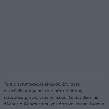
Το πιο εντυπωσιακό είναι ότι όλα αυτά
επιτεύχθηκαν χωρίς το τεράστιο βάρος
κατασκευής ενός νέου γηπέδου. Σε αντίθεση με
άλλους συλλόγους που χρειάστηκε να επενδύσουν