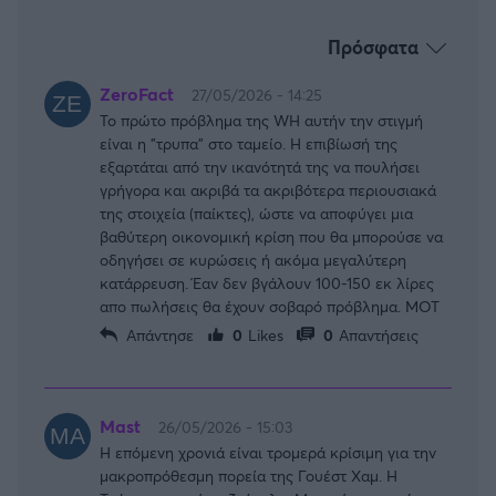
Πρόσφατα
ZeroFact
27/05/2026 - 14:25
Το πρώτο πρόβλημα της WH αυτήν την στιγμή
είναι η "τρυπα" στο ταμείο. Η επιβίωσή της
εξαρτάται από την ικανότητά της να πουλήσει
γρήγορα και ακριβά τα ακριβότερα περιουσιακά
της στοιχεία (παίκτες), ώστε να αποφύγει μια
βαθύτερη οικονομική κρίση που θα μπορούσε να
οδηγήσει σε κυρώσεις ή ακόμα μεγαλύτερη
κατάρρευση. Έαν δεν βγάλουν 100-150 εκ λίρες
απο πωλήσεις θα έχουν σοβαρό πρόβλημα. ΜΟΤ
Απάντησε
0
Likes
0
Απαντήσεις
Mast
26/05/2026 - 15:03
Η επόμενη χρονιά είναι τρομερά κρίσιμη για την
μακροπρόθεσμη πορεία της Γουέστ Χαμ. Η