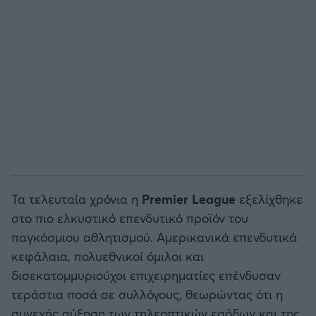
Τα τελευταία χρόνια η
Premier League
εξελίχθηκε
στο πιο ελκυστικό επενδυτικό προϊόν του
παγκόσμιου αθλητισμού. Αμερικανικά επενδυτικά
κεφάλαια, πολυεθνικοί όμιλοι και
δισεκατομμυριούχοι επιχειρηματίες επένδυσαν
τεράστια ποσά σε συλλόγους, θεωρώντας ότι η
συνεχής αύξηση των τηλεοπτικών εσόδων και της