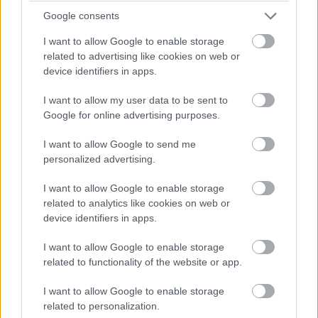
Google consents
I want to allow Google to enable storage
related to advertising like cookies on web or
device identifiers in apps.
I want to allow my user data to be sent to
Google for online advertising purposes.
I want to allow Google to send me
personalized advertising.
I want to allow Google to enable storage
related to analytics like cookies on web or
device identifiers in apps.
I want to allow Google to enable storage
related to functionality of the website or app.
I want to allow Google to enable storage
related to personalization.