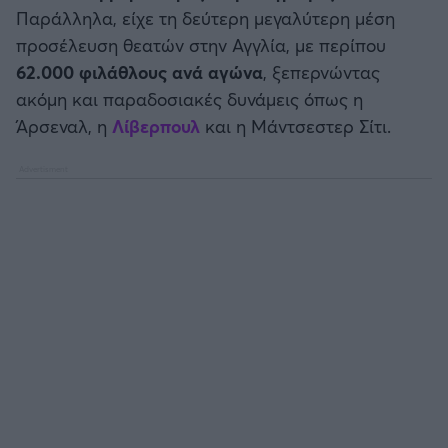
Παράλληλα, είχε τη δεύτερη μεγαλύτερη μέση
προσέλευση θεατών στην Αγγλία, με περίπου
62.000 φιλάθλους ανά αγώνα
, ξεπερνώντας
ακόμη και παραδοσιακές δυνάμεις όπως η
Άρσεναλ, η
Λίβερπουλ
και η Μάντσεστερ Σίτι.