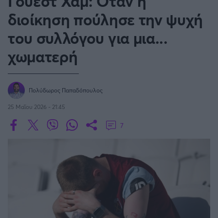
Γουέστ Χαμ: Όταν η
Οδηγός F1
CEV Cup
Τεχνολογία
Παναγιώτης Δαλαταριώφ
Κολύμβηση
ΑΘΛΗΤΙΚΕΣ ΜΕΤΑΔΟΣΕΙΣ
Bundesliga
EuroCup
διοίκηση πούλησε την ψυχή
GMotion WRC
SERIE A
Υγεία
Challenge Cup
Ανδρέας Δημάτος
Μπιτς Βόλεϊ
Ligue 1
Mundobasket
GMotion MotoGP
LIVE SCORE
του συλλόγου για μια...
Showbiz
Αντώνης Καλκαβούρας
Κύπελλο Ιταλίας
Ιστιοπλοΐα
Basketaki
Εθνική Ελλάδος
GWOMEN
χωματερή
Αντώνης Καρπετόπουλος
Eurobasket
Κωπηλασία
Μουντιάλ 2026
Δημήτρης Κατσιώνης
LA LIGA
ΑΘΛΗΤΙΚΗ ΗΧΩ
Ξιφασκία
Wyscout Analysis
Γιώργος Κούβαρης
ΕΚΠΟΜΠΕΣ
Σκοποβολή
Πολύδωρος Παπαδόπουλος
Ευρώπη
COPA DEL REY
Κώστας Νικολακόπουλος
GALACTICOS BY INTERWETTEN
Κόσμος
Πάλη
25 Μαΐου 2026 - 21:45
ΟΜΑΔΕΣ
Γιάννης Πάλλας
GAZZ FLOOR BY NOVIBET
BUNDESLIGA
Νίκος Παπαδογιάννης
Τάε κβον ντο
7
ΑΕΚ
PODCASTS
POLE POSITION BY ALLWYN
Γιώργος Σακελλαρίου
Τζούντο
ΣΠΛΙΤ
LIGUE 1
OLD SCHOOL
GAZZETTA ACTS
Γιάννης Σερέτης
Ολυμπιακός
Πινγκ - πονγκ
Transfer Stories
ΜΕΤΑΒΙΒΑΣΗ BY NOVIBET
Gazzetta For Her
Σταύρος Σουντουλίδης
GAZZETTA SPECIALS
gMotion
SüPER LIG
Μαχητικά Αθλήματα
Θέμα Ισότητας
Δημήτρης Τομαράς
ΠΑΟΚ
Unique
Πυγμαχία
Για τον Αλέξανδρο
Γιώργος Τσακίρης
Wyscout Analysis
PREMIER LEAGUE Ρωσίας
Άρση Βαρών
#GiatonAlki
Παναθηναϊκός
Μιχάλης Τσαμπάς
InStat Analysis