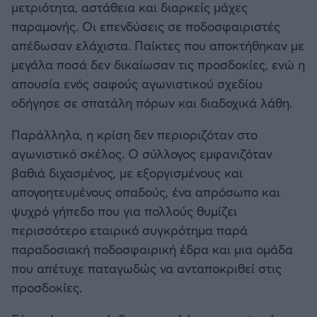
μετριότητα, αστάθεια και διαρκείς μάχες
παραμονής. Οι επενδύσεις σε ποδοσφαιριστές
απέδωσαν ελάχιστα. Παίκτες που αποκτήθηκαν με
μεγάλα ποσά δεν δικαίωσαν τις προσδοκίες, ενώ η
απουσία ενός σαφούς αγωνιστικού σχεδίου
οδήγησε σε σπατάλη πόρων και διαδοχικά λάθη.
Παράλληλα, η κρίση δεν περιοριζόταν στο
αγωνιστικό σκέλος. Ο σύλλογος εμφανιζόταν
βαθιά διχασμένος, με εξοργισμένους και
απογοητευμένους οπαδούς, ένα απρόσωπο και
ψυχρό γήπεδο που για πολλούς θυμίζει
περισσότερο εταιρικό συγκρότημα παρά
παραδοσιακή ποδοσφαιρική έδρα και μια ομάδα
που απέτυχε παταγωδώς να ανταποκριθεί στις
προσδοκίες.