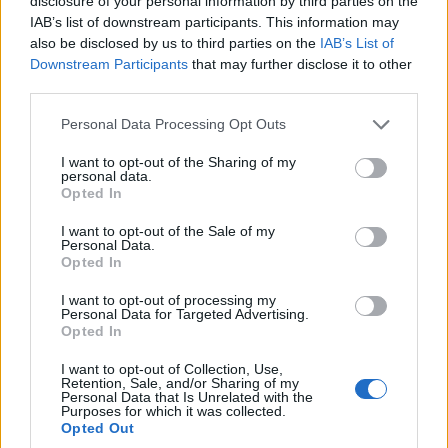
disclosure of your personal information by third parties on the
μεγάφωνα ακουγόταν το αισιόδοξο «Movin’ on
IAB’s list of downstream participants. This information may
Up». Για πολλούς, η εικόνα αυτή συμβόλιζε το
also be disclosed by us to third parties on the
IAB’s List of
Downstream Participants
that may further disclose it to other
μεγαλύτερο πρόβλημα του συλλόγου: την αδυναμία
third parties.
να αντιληφθεί το μέγεθος της αποτυχίας του. Η
Please note that this website/app uses one or more Google
επίσημη ανακοίνωση της διοίκησης μίλησε για
Personal Data Processing Opt Outs
services and may gather and store information including but
αποτυχία, για χρέος απέναντι στους οπαδούς και
not limited to your visit or usage behaviour. You may click to
I want to opt-out of the Sharing of my
personal data.
για τις αξίες της ιστορίας του συλλόγου. Ωστόσο,
grant or deny consent to Google and its third-party tags to
Opted In
use your data for below specified purposes in below Google
μετά από χρόνια λανθασμένων επιλογών, ακριβών
consent section.
I want to opt-out of the Sale of my
αποτυχιών και χαμένων ευκαιριών, τα λόγια αυτά
Personal Data.
ακούστηκαν κενά.
Opted In
I want to opt-out of processing my
Personal Data for Targeted Advertising.
Opted In
I want to opt-out of Collection, Use,
Retention, Sale, and/or Sharing of my
Personal Data that Is Unrelated with the
Purposes for which it was collected.
Opted Out