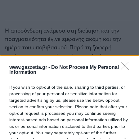
Η αποσύνδεση ανάμεσα στη διοίκηση και την
πραγματικότητα έγινε εμφανής ακόμη και την
ημέρα του υποβιβασμού. Παρά τη ζοφερή
κατάσταση, πριν από τη σέντρα η διοίκηση
συνέχισε να λειτουργεί σαν να μη συμβαίνει
www.gazzetta.gr -
Do Not Process My Personal
τίποτα. Μουσική, πυροτεχνήματα, εορταστικές
Information
παρουσιάσεις, φούσκες και απονομές
If you wish to opt-out of the sale, sharing to third parties, or
δημιούργησαν μια σχεδόν σουρεαλιστική εικόνα,
processing of your personal or sensitive information for
αποκομμένη από την αγωνία και τον φόβο που
targeted advertising by us, please use the below opt-out
επικρατούσαν στις εξέδρες.
section to confirm your selection. Please note that after your
opt-out request is processed you may continue seeing
Λίγο αργότερα, ενώ οι αποδοκιμασίες
interest-based ads based on personal information utilized by
us or personal information disclosed to third parties prior to
κυριαρχούσαν, ο εκφωνητής ευχαριστούσε τους
your opt-out. You may separately opt-out of the further
φιλάθλους για τη στήριξή τους και από τα