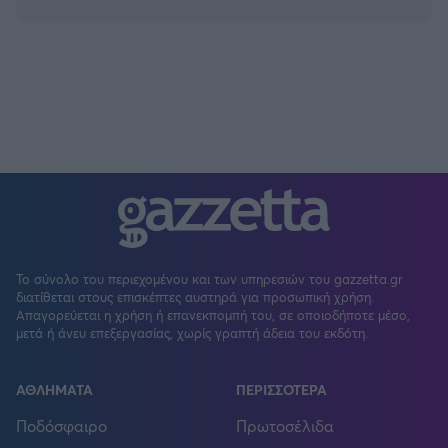
Το σύνολο του περιεχομένου και των υπηρεσιών του gazzetta.gr
διατίθεται στους επισκέπτες αυστηρά για προσωπική χρήση.
Απαγορεύεται η χρήση ή επανεκπομπή του, σε οποιοδήποτε μέσο,
μετά ή άνευ επεξεργασίας, χωρίς γραπτή άδεια του εκδότη.
ΑΘΛΗΜΑΤΑ
ΠΕΡΙΣΣΟΤΕΡΑ
Ποδόσφαιρο
Πρωτοσέλιδα