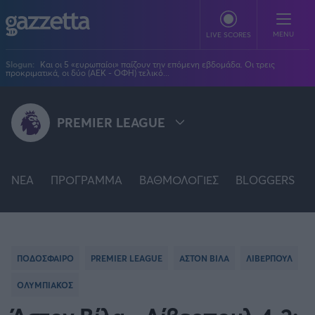
Παράκαμψη προς το κυρίως περιεχόμενο
MENU
LIVE SCORES
Slogun:
Και οι 5 «ευρωπαίοι» παίζουν την επόμενη εβδομάδα. Οι τρεις
προκριματικά, οι δύο (ΑΕΚ - ΟΦΗ) τελικό...
ΠΟΔΟΣΦΑΙΡΟ
PREMIER LEAGUE
Stoiximan Super League
ΜΠΑΣΚΕΤ
Super League 2
Stoiximan GBL
Όλες οι διοργανώσεις
ΒΟΛΕΪ
Champions League
NEA
EuroLeague
ΠΡΟΓΡΑΜΜΑ
ΒΑΘΜΟΛΟΓΙΕΣ
BLOGGERS
Novibet Volley League
ΑΛΛΑ ΣΠΟΡ
STOIXIMAN SUPER LEAGUE
Europa League
Champions League
Volley League Γυναικών
Τένις
PLUS
Conference League
NBA
SUPER LEAGUE 2
Pre League
Χάντμπολ
Πολιτική
Κύπελλο Ελλάδας
Εθνική Μπάσκετ
BLOGGERS
Κύπελλο Ανδρών
ΠΟΔΟΣΦΑΙΡΟ
PREMIER LEAGUE
ΑΣΤΟΝ ΒΙΛΑ
ΛΙΒΕΡΠΟΥΛ
Πόλο
Κοινωνία
Premier League
PREMIER LEAGUE
Elite League
Νίκος Αθανασίου
GMOTION
Κύπελλο Γυναικών
Διεθνή
Στίβος
La Liga
ΟΛΥΜΠΙΑΚΟΣ
Δημήτρης Βέργος
Α1 Γυναικών
GMotion F1
Champions League
Viral
FA CUP
ΠΡΩΤΟΣΕΛΙΔΑ
Γυμναστική
Serie A
Βασίλης Βλαχόπουλος
Κύπελλο Ελλάδος