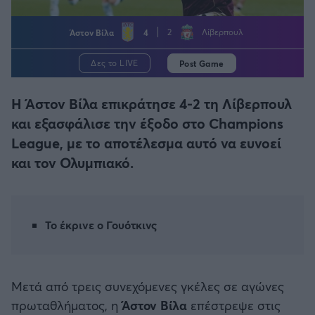
Η μητρότητα στον πάγκο
Δημήτρης Τσορμπατζόγλου
Κύπελλο Γερμανίας
Συνεντεύξεις
Άρης
Μεγάλη μου Αγάπη
Άστον Βίλα
4
2
Λίβερπουλ
Κύπελλο Ελλάδος
Μια Ιστορία από την Πόλη
Λεβαδειακός
Δες το LIVE
Post Game
CHAMPIONS LEAGUE
ΟΦΗ
Η Άστον Βίλα επικράτησε 4-2 τη Λίβερπουλ
EUROPA LEAGUE
και εξασφάλισε την έξοδο στο Champions
Βόλος
League, με το αποτέλεσμα αυτό να ευνοεί
UEFA NATIONS LEAGUE
και τον Ολυμπιακό.
Ατρόμητος Αθηνών
COPA AMERICA
Κηφισιά
Το έκρινε ο Γουότκινς
Μουντιάλ 2026
Αστέρας Τρίπολης
EURO
Μετά από τρεις συνεχόμενες γκέλες σε αγώνες
Παναιτωλικός
πρωταθλήματος, η
Άστον Βίλα
επέστρεψε στις
Γ' Εθνική