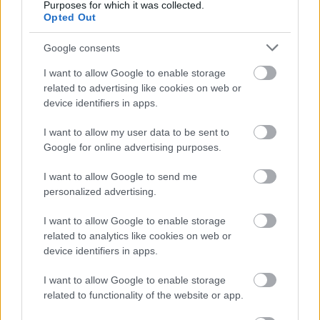
Purposes for which it was collected.
αργότερα αλλά δεν κατάφερε να νικήσει τον
Opted Out
Μαμαρντασβίλι, με τον Γεωργιανό τερματοφύλακα
Google consents
να λέει νέο όχι στον φορ των γηπεδούχων στο 65'.
I want to allow Google to enable storage
Πέντε λεπτά αργότερα, ο Μπουεντία έψαξε το 3-1
related to advertising like cookies on web or
αλλά το εξαιρετικό του σουτ κατέληξε στο
δοκάρι
,
device identifiers in apps.
με το γκολ να έρχεται τελικά για τη Βίλα στο 73'.
Σκόρερ εκ νέου ο
Γουότκινς
, που πήρε το
I want to allow my user data to be sent to
Google for online advertising purposes.
ριμπάουντ μετά από διαδοχικές επεμβάσεις του
Μαμαρντασβίλι και χάρισε προβάδισμα δύο
I want to allow Google to send me
τερμάτων στην ομάδα του. Το... κερασάκι στην
personalized advertising.
τούρτα ήρθε στο 89', με τον
ΜακΓκιν
να σκοράρει
I want to allow Google to enable storage
με υπέροχο σουτ από τα δεξιά! Το μόνο που
related to analytics like cookies on web or
κατάφερε στη συνέχεια η Λίβερπουλ, ήταν να
device identifiers in apps.
μειώσει με μία ακόμη κεφαλιά του
Φαν Ντάικ
στις
I want to allow Google to enable storage
καθυστερήσεις.
related to functionality of the website or app.