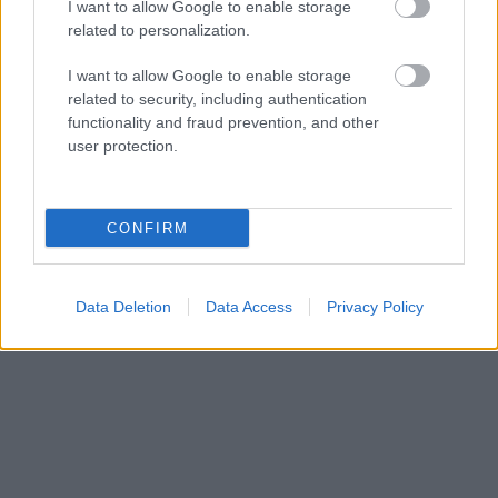
I want to allow Google to enable storage
related to personalization.
I want to allow Google to enable storage
related to security, including authentication
functionality and fraud prevention, and other
user protection.
CONFIRM
Data Deletion
Data Access
Privacy Policy