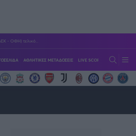
ΑΕΚ - ΟΦΗ) τελικό...
ΟΣΕΛΙΔΑ
ΑΘΛΗΤΙΚΕΣ ΜΕΤΑΔΟΣΕΙΣ
LIVE SCORE
GWOMEN
Α
όπουλος
C
ION BY ALLWYN
ns League
ns League
gue
NBA
Viral
Παναγιώτης Δαλαταριώφ
GMotion MotoGP
OLD SCHOOL
Europa League
Κύπελλο Ανδρών
Στίβος
TA SPECIALS
πετόπουλος
Δημήτρης Κατσιώνης
 League
ικών
p
λεϊ
La Liga
Κύπελλο Ελλάδος
Challenge Cup
Ιστιοπλοΐα
Analysis
alysis
ας
Νίκος Παπαδογιάννης
i
λή
Εθνική Ελλάδος
Eurobasket
Πάλη
ξεις
PREMIER LEAGUE
τουλίδης
Δημήτρης Τομαράς
μου Αγάπη
πονγκ
Κόσμος
Μαχητικά Αθλήματα