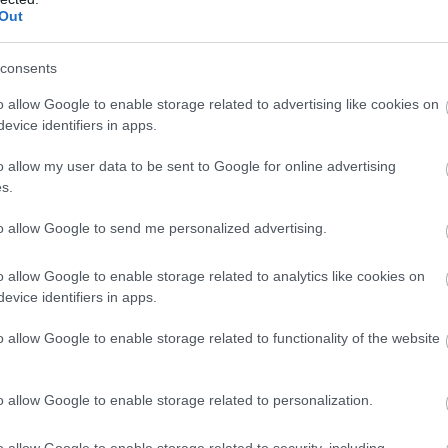
Out
consents
o allow Google to enable storage related to advertising like cookies on
evice identifiers in apps.
o allow my user data to be sent to Google for online advertising
s.
 της Πάλας που όχι μόνο «κολλάει» τις δυο ομάδες,
to allow Google to send me personalized advertising.
οναδικό ρεκόρ:
έγινε ο πρώτος ποδοσφαιριστής
α σεζόν!
o allow Google to enable storage related to analytics like cookies on
evice identifiers in apps.
νεικός
από τους «Villans» στην ομάδα του Όλιβερ
o allow Google to enable storage related to functionality of the website
σε
7 ματς
του Europa, σκοράροντας μάλιστα και
 γκολ στο Conference.
o allow Google to enable storage related to personalization.
που δίνει από 50 μετάλλια στους νικητές, ο
ίτλων!
o allow Google to enable storage related to security, including