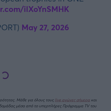
ter.com/ilXoYnSMHK
May 27, 2026
PORT)
ιρότητας. Μάθε για όλους τους
live αγώνες σήμερα
και
βδομάδας μέσα από το υπερπλήρες Πρόγραμμα TV του