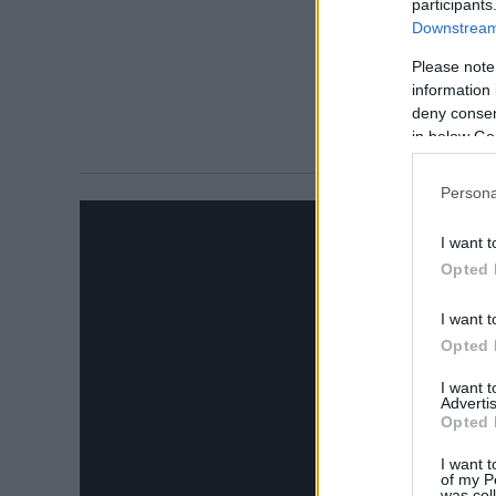
participants
Downstream 
Please note
information 
deny consent
in below Go
Persona
I want t
Opted 
I want t
Opted 
I want 
Advertis
Opted 
I want t
of my P
was col