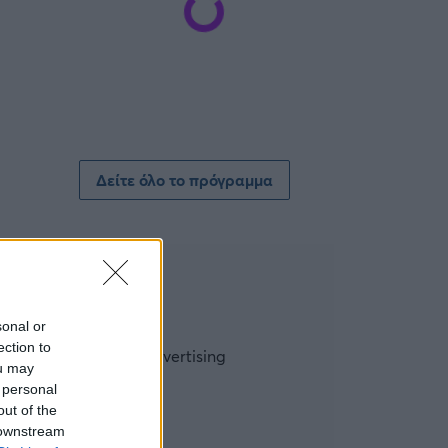
Δείτε όλο το πρόγραμμα
sonal or
ection to
ou may
 personal
out of the
 downstream