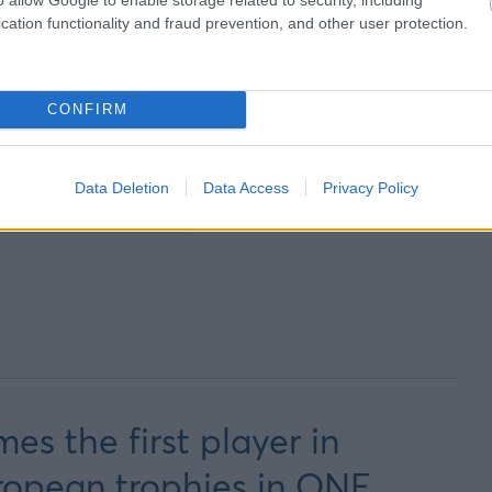
cation functionality and fraud prevention, and other user protection.
CONFIRM
Data Deletion
Data Access
Privacy Policy
s the first player in
ropean trophies in ONE