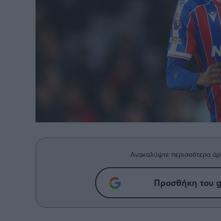
Παγκόσμιο Κύπελλο Συλλόγων
LIGA
2025
Ανακαλύψτε περισσότερα άρ
Προσθήκη του g