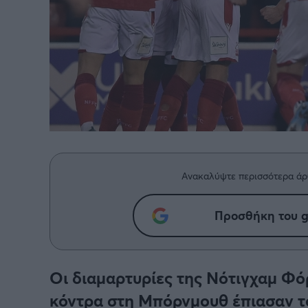
Παγκόσμιο Κύπελλο Συλλόγων
LIGA
2025
Ανακαλύψτε περισσότερα άρ
Προσθήκη του g
Οι διαμαρτυρίες της Νότιγχαμ Φόρ
κόντρα στη Μπόρνμουθ έπιασαν τόπ