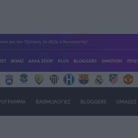
ατα για τον Τζολάκη, το άξιζε ο Κωνσταντής!
ΚΕΤ
ΒΟΛΕΪ
ΑΛΛΑ ΣΠΟΡ
PLUS
BLOGGERS
GMOTION
ΠΡΩΤ
WETTEN
ague
gue
Κοινωνία
Δημήτρης Βέργος
Οδηγός F1
GAZZ FLOOR BY NOVIBET
Super League 2
EuroLeague
Volley League Γυναικών
Χάντμπολ
Διεθνή
Βασίλης Βλαχ
GMotion WR
POLE POSIT
Champio
Champio
Pre Lea
Πόλο
GAZZETTA ACTS
GAZZET
Gazzetta For Her
Unique
ΡΟΓΡΑΜΜΑ
ΒΑΘΜΟΛΟΓΙΕΣ
BLOGGERS
ΟΜΑΔΕΣ
ET
Υγεία
Αντώνης Καλκαβούρας
Showbiz
Αντώνης Καρ
Κύπελλο Ελλάδας
Elite League
Champions League
Κολύμβηση
Premier
Α1 Γυνα
CEV Cu
Μπιτς Βό
Θέμα Ισότητας
Wyscout 
Για τον Αλέξανδρο
InStat An
Κώστας Νικολακόπουλος
Γιάννης Πάλλ
Mundobasket
Bundesliga
Ξιφασκία
Ligue 1
Basketak
Σκοποβο
#GiatonAlki
Συνεντεύ
XIMAN SUPER LEAGUE
SUPER LEAGUE 2
Γιάννης Σερέτης
Σταύρος Σουν
Η μητρότητα στον πάγκο
Μεγάλη 
Wyscout Analysis
Τζούντο
Ευρώπη
Πινγκ - 