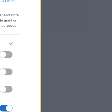
B’s List of
er and store
to grant or
ed purposes