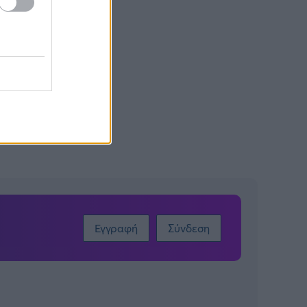
Εγγραφή
Σύνδεση