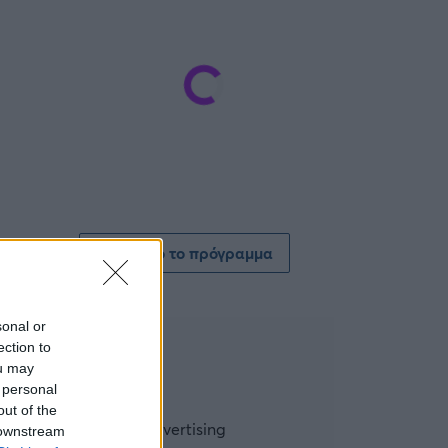
Δείτε όλο το πρόγραμμα
sonal or
ection to
ou may
 personal
out of the
 downstream