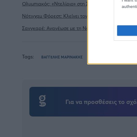
Ολυμπιακός: «Ντελίριο» στη Σερβία με τη μεταγραφ
authenti
Νότιγχαμ Φόρεστ: Κλείνει τον Ντιομαντέ από τη Σπό
Σανγκαρέ: Ανανέωσε με τη Νότιγχαμ Φόρεστ έως το
Tags:
ΒΑΓΓΕΛΗΣ ΜΑΡΙΝΑΚΗΣ
Για να προσθέσεις το σχό