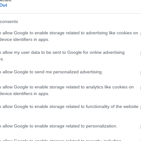
Out
ροπονητής της Φόρεστ,
Στιβ Κούπερ
, ανέφερε: «Ο
γγνώμη. Υπάρχει μεγάλη ενόχληση. Θα
consents
υμε».
o allow Google to enable storage related to advertising like cookies on
evice identifiers in apps.
o allow my user data to be sent to Google for online advertising
s.
to allow Google to send me personalized advertising.
o allow Google to enable storage related to analytics like cookies on
ιρότητας. Μάθε για όλους τους
live αγώνες σήμερα
και
evice identifiers in apps.
βδομάδας μέσα από το υπερπλήρες Πρόγραμμα TV του
o allow Google to enable storage related to functionality of the website
o allow Google to enable storage related to personalization.
o allow Google to enable storage related to security, including