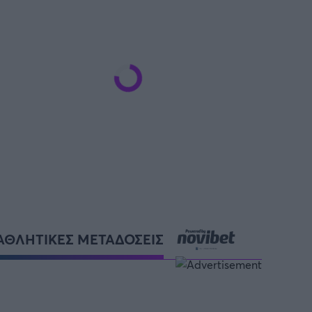
SUPER CUP Ελλάδας
ΑΘΛΗΤΙΚΕΣ ΜΕΤΑΔΟΣΕΙΣ