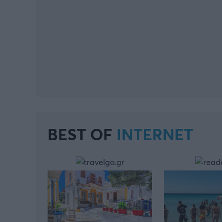
BEST OF
INTERNET