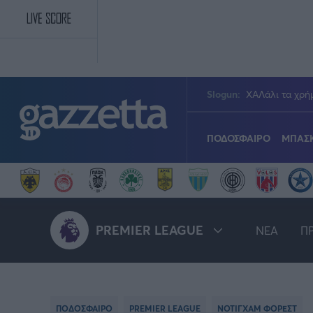
Παράκαμψη προς το κυρίως περιεχόμενο
Slogun:
ΧΑΛάλι τα χρήμ
ΠΟΔΟΣΦΑΙΡΟ
ΜΠΑΣ
Πολιτική
Νίκος Αθανασίου
GMotion F1
GALACTICOS BY INTER
Stoiximan Super Le
Stoiximan GBL
Novibet Volley Lea
Τένις
PODCASTS
ΣΠΛΙΤ
PREMIER LEAGUE
NEA
Π
Τεχνολογία
Ανδρέας Δημάτος
ΜΕΤΑΒΙΒΑΣΗ BY NOVIB
Conference League
Εθνική Μπάσκετ
Κύπελλο Γυναικών
Γυμναστική
Transfer Stories
gMotion
Γιώργος Κούβαρης
Serie A
EuroCup
Κωπηλασία
Όλες οι διοργανώσεις
STOI
Γιώργος Σακελλαρίου
ΠΟΔΟΣΦΑΙΡΟ
PREMIER LEAGUE
ΝΟΤΙΓΧΑΜ ΦΟΡΕΣΤ
Μουντιάλ 2026
Τάε κβον ντο