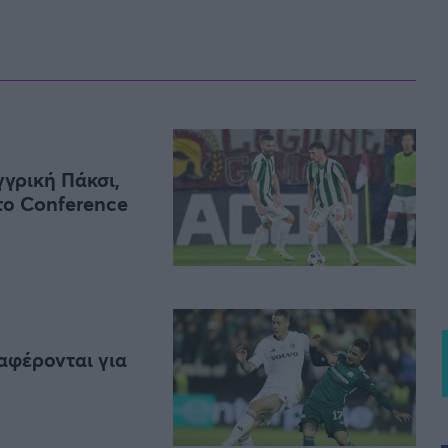
Μια Ιστο
Μιχάλης Τσαμπάς
Δημήτρης Τσ
Άρση Βαρών
γγρική Πάκσι,
το Conference
FOLLOW US
αφέρονται για