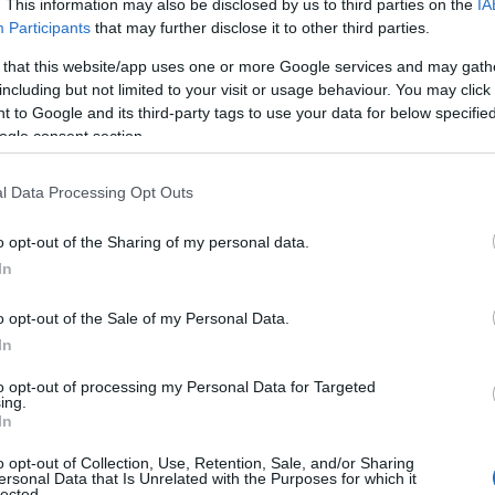
. This information may also be disclosed by us to third parties on the
IA
Participants
that may further disclose it to other third parties.
58
 that this website/app uses one or more Google services and may gath
 του
including but not limited to your visit or usage behaviour. You may click 
ρύνθηκε το
 to Google and its third-party tags to use your data for below specifi
ogle consent section.
l Data Processing Opt Outs
o opt-out of the Sharing of my personal data.
κτες του
In
o opt-out of the Sale of my Personal Data.
In
to opt-out of processing my Personal Data for Targeted
ing.
In
στη Λεωφόρο
o opt-out of Collection, Use, Retention, Sale, and/or Sharing
ersonal Data that Is Unrelated with the Purposes for which it
lected.