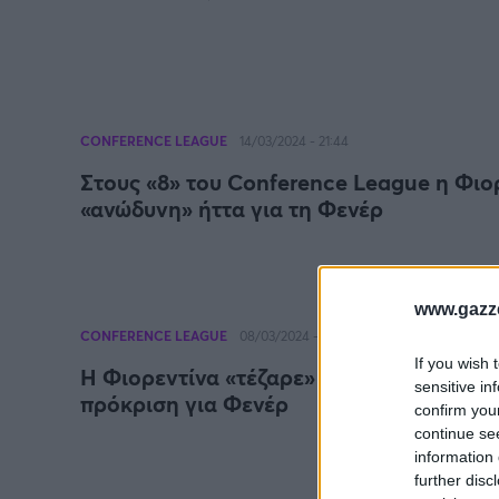
CONFERENCE LEAGUE
14/03/2024 - 21:44
Στους «8» του Conference League η Φιο
«ανώδυνη» ήττα για τη Φενέρ
www.gazze
CONFERENCE LEAGUE
08/03/2024 - 00:02
If you wish 
Η Φιορεντίνα «τέζαρε» τη Μακάμπι στο 9
sensitive in
πρόκριση για Φενέρ
confirm you
continue se
information 
further disc