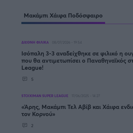
Γιώργος Τσακίρης
Μακάμπι Χάιφα Ποδόσφαιρο
Πυγμαχία
ΔΙΕΘΝΗ ΦΙΛΙΚΑ
08/07/2026 - 19:54
Ισόπαλη 3-3 αναδείχθηκε σε φιλικό η ου
που θα αντιμετωπίσει ο Παναθηναϊκός σ
League!
5
STOIXIMAN SUPER LEAGUE
17/06/2025 - 14:27
«Άρης, Μακάμπι Τελ Αβίβ και Χάιφα ενδι
τον Κορνού»
2