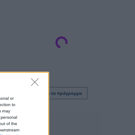
Δείτε όλο το πρόγραμμα
sonal or
ection to
ou may
 personal
out of the
 downstream