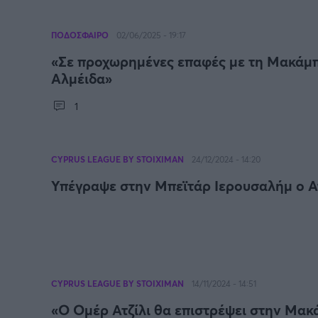
ΠΟΔΟΣΦΑΙΡΟ
02/06/2025 - 19:17
«Σε προχωρημένες επαφές με τη Μακάμπ
Αλμέιδα»
1
CYPRUS LEAGUE BY STOIXIMAN
24/12/2024 - 14:20
Υπέγραψε στην Μπεϊτάρ Ιερουσαλήμ ο Ατ
CYPRUS LEAGUE BY STOIXIMAN
14/11/2024 - 14:51
«Ο Ομέρ Ατζίλι θα επιστρέψει στην Μακ