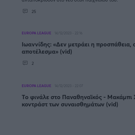
25
EUROPA LEAGUE
14/12/2023 - 22:16
Ιωαννίδης: «Δεν μετράει η προσπάθεια, 
αποτέλεσμα» (vid)
2
EUROPA LEAGUE
14/12/2023 - 22:07
Το φινάλε στο Παναθηναϊκός - Μακάμπι 
κοντράστ των συναισθημάτων (vid)