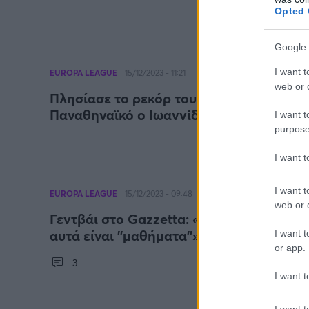
Opted 
Google 
I want t
EUROPA LEAGUE
15/12/2023 - 11:21
web or d
Πλησίασε το ρεκόρ του Αντωνιάδη με το
Παναθηναϊκό ο Ιωαννίδης
I want t
purpose
I want 
I want t
EUROPA LEAGUE
15/12/2023 - 09:48
web or d
Γεντβάι στο Gazzetta: «Δεχθήκαμε δύο χ
αυτά είναι ''μαθήματα''»
I want t
or app.
3
I want t
I want t