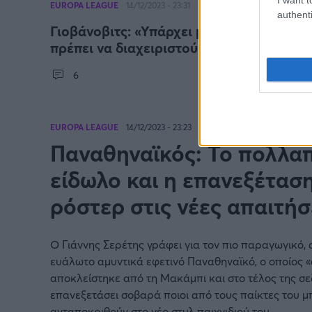
EUROPA LEAGUE
14/12/2023 - 23:31
authenti
Γιοβάνοβιτς: «Υπάρχει μεγάλη απογοήτε
πρέπει να διαχειριστούμε»
6
EUROPA LEAGUE
14/12/2023 - 23:23
Παναθηναϊκός: Το πολλα
είδωλο και η επανεξέτασ
ρόστερ στις νέες απαιτήσ
Ο Γιάννης Σερέτης γράφει για τον πιο παραγωγικό, 
ευάλωτο αμυντικά εφετινό Παναθηναϊκό, ο οποίος 
αποκλείστηκε από τη Μακάμπι και στο τέλος της σε
επανεξετάσει σοβαρά ποιοι από τους παίκτες του 
ανταποκριθούν στο νέο στυλ παιχνιδιού του.