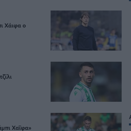
ι Χάιφα ο
ζίλι
άμπι Χαΐφα»