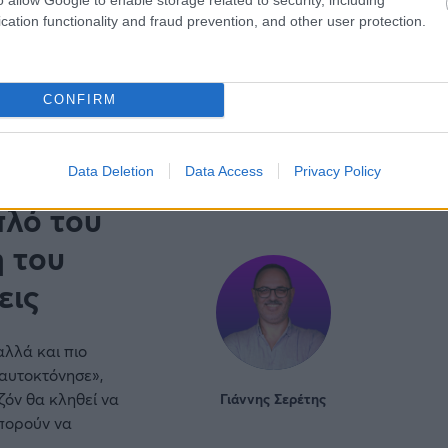
cation functionality and fraud prevention, and other user protection.
υση που
CONFIRM
Data Deletion
Data Access
Privacy Policy
πλό του
η του
εις
αλλά και πιο
«αυτοκτόνησε»,
ζόν θα κληθεί να
Γιάννης Σερέτης
μπορούν να