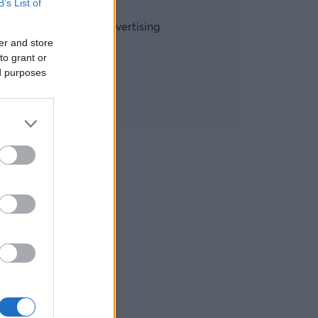
B’s List of
er and store
to grant or
ed purposes