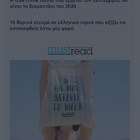
είναι το διαμαντάκι του 2026
10 θερινά σινεμά σε ελληνικά νησιά που αξίζει να
επισκεφθείς έστω μία φορά