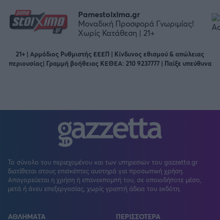
Pamestoixima.gr
Μοναδική Προσφορά Γνωριμίας!
Χωρίς Κατάθεση | 21+
21+ | Αρμόδιος Ρυθμιστής ΕΕΕΠ | Κίνδυνος εθισμού & απώλειας
περιουσίας| Γραμμή βοήθειας ΚΕΘΕΑ: 210 9237777 | Παίξε υπεύθυνα
Το σύνολο του περιεχομένου και των υπηρεσιών του gazzetta.gr
διατίθεται στους επισκέπτες αυστηρά για προσωπική χρήση.
Απαγορεύεται η χρήση ή επανεκπομπή του, σε οποιοδήποτε μέσο,
μετά ή άνευ επεξεργασίας, χωρίς γραπτή άδεια του εκδότη.
ΑΘΛΗΜΑΤΑ
ΠΕΡΙΣΣΟΤΕΡΑ