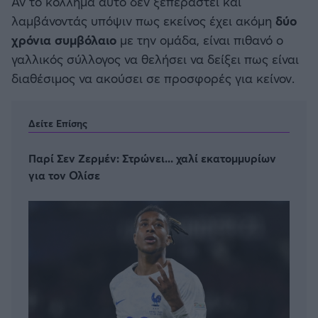
Αν το κόλλημα αυτό δεν ξεπεραστεί και
λαμβάνοντάς υπόψιν πως εκείνος έχει ακόμη
δύο
χρόνια συμβόλαιο
με την ομάδα, είναι πιθανό ο
γαλλικός σύλλογος να θελήσει να δείξει πως είναι
διαθέσιμος να ακούσει σε προσφορές για κείνον.
Δείτε Επίσης
Παρί Σεν Ζερμέν: Στρώνει... χαλί εκατομμυρίων
για τον Ολίσε