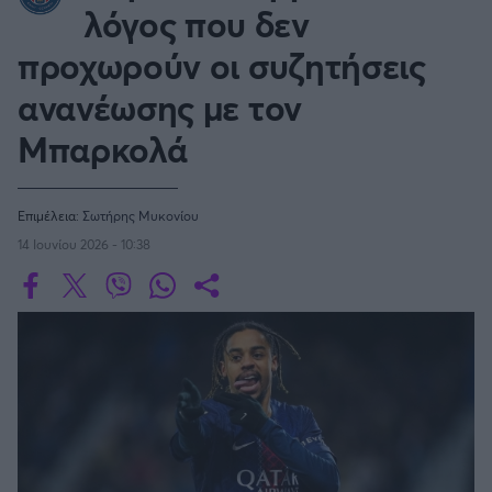
Οδηγός F1
CEV Cup
Τεχνολογία
λόγος που δεν
Παναγιώτης Δαλαταριώφ
Κολύμβηση
ΑΘΛΗΤΙΚΕΣ ΜΕΤΑΔΟΣΕΙΣ
Bundesliga
EuroCup
GMotion WRC
SERIE A
Υγεία
Challenge Cup
προχωρούν οι συζητήσεις
Ανδρέας Δημάτος
Μπιτς Βόλεϊ
Ligue 1
Mundobasket
GMotion MotoGP
LIVE SCORE
Showbiz
Αντώνης Καλκαβούρας
ανανέωσης με τον
Κύπελλο Ιταλίας
Ιστιοπλοΐα
Basketaki
Εθνική Ελλάδος
GWOMEN
Αντώνης Καρπετόπουλος
Eurobasket
Κωπηλασία
Μπαρκολά
Μουντιάλ 2026
Δημήτρης Κατσιώνης
LA LIGA
ΑΘΛΗΤΙΚΗ ΗΧΩ
Ξιφασκία
Wyscout Analysis
Γιώργος Κούβαρης
ΕΚΠΟΜΠΕΣ
Σκοποβολή
Ευρώπη
COPA DEL REY
Κώστας Νικολακόπουλος
Επιμέλεια:
Σωτήρης Μυκονίου
GALACTICOS BY INTERWETTEN
Κόσμος
Πάλη
ΟΜΑΔΕΣ
Γιάννης Πάλλας
14 Ιουνίου 2026 - 10:38
GAZZ FLOOR BY NOVIBET
BUNDESLIGA
Νίκος Παπαδογιάννης
Τάε κβον ντο
ΑΕΚ
PODCASTS
POLE POSITION BY ALLWYN
Γιώργος Σακελλαρίου
Τζούντο
ΣΠΛΙΤ
LIGUE 1
OLD SCHOOL
GAZZETTA ACTS
Γιάννης Σερέτης
Ολυμπιακός
Πινγκ - πονγκ
Transfer Stories
ΜΕΤΑΒΙΒΑΣΗ BY NOVIBET
Gazzetta For Her
Σταύρος Σουντουλίδης
GAZZETTA SPECIALS
gMotion
SüPER LIG
Μαχητικά Αθλήματα
Θέμα Ισότητας
Δημήτρης Τομαράς
ΠΑΟΚ
Unique
Πυγμαχία
Για τον Αλέξανδρο
Γιώργος Τσακίρης
Wyscout Analysis
PREMIER LEAGUE Ρωσίας
Άρση Βαρών
#GiatonAlki
Παναθηναϊκός
Μιχάλης Τσαμπάς
InStat Analysis