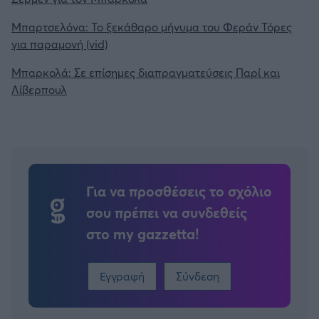
Μπαρτσελόνα: Το ξεκάθαρο μήνυμα του Φεράν Τόρες
για παραμονή (vid)
Μπαρκολά: Σε επίσημες διαπραγματεύσεις Παρί και
Λίβερπουλ
Για να προσθέσεις το σχόλιο
σου πρέπει να συνδεθείς
στο my gazzetta!
Εγγραφή
Σύνδεση