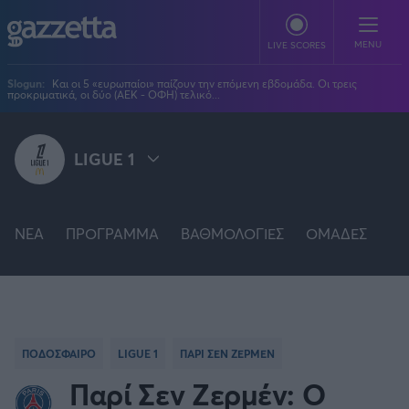
Παράκαμψη προς το κυρίως περιεχόμενο
MENU
LIVE SCORES
Slogun:
Και οι 5 «ευρωπαίοι» παίζουν την επόμενη εβδομάδα. Οι τρεις
προκριματικά, οι δύο (ΑΕΚ - ΟΦΗ) τελικό...
ΠΟΔΟΣΦΑΙΡΟ
LIGUE 1
Stoiximan Super League
ΜΠΑΣΚΕΤ
Super League 2
Stoiximan GBL
Όλες οι διοργανώσεις
ΒΟΛΕΪ
Champions League
NEA
EuroLeague
ΠΡΟΓΡΑΜΜΑ
ΒΑΘΜΟΛΟΓΙΕΣ
ΟΜΑΔΕΣ
Novibet Volley League
ΑΛΛΑ ΣΠΟΡ
STOIXIMAN SUPER LEAGUE
Europa League
Champions League
Volley League Γυναικών
Τένις
PLUS
Conference League
NBA
SUPER LEAGUE 2
Pre League
Χάντμπολ
Πολιτική
Κύπελλο Ελλάδας
Εθνική Μπάσκετ
BLOGGERS
Κύπελλο Ανδρών
Πόλο
Κοινωνία
Premier League
PREMIER LEAGUE
Elite League
Νίκος Αθανασίου
ΠΟΔΟΣΦΑΙΡΟ
LIGUE 1
ΠΑΡΙ ΣΕΝ ΖΕΡΜΕΝ
GMOTION
Κύπελλο Γυναικών
Διεθνή
Στίβος
La Liga
Δημήτρης Βέργος
Α1 Γυναικών
Παρί Σεν Ζερμέν: Ο
GMotion F1
Champions League
Viral
FA CUP
ΠΡΩΤΟΣΕΛΙΔΑ
Γυμναστική
Serie A
Βασίλης Βλαχόπουλος
Κύπελλο Ελλάδος