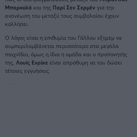
Καλαμάτα
Μπαρκολά
και της
Παρί Σεν Σερμέν
για την
Προκριματικά MUNDIAL 2026
ανανέωση του μεταξύ τους συμβολαίου έχουν
Ηρακλής
κολλήσει.
Προκριματικά EURO
Ο λόγος είναι η επιθυμία του Γάλλου εξτρέμ να
Μπαρτσελόνα
CONFERENCE LEAGUE
συμπεριλαμβάνεται περισσότερο στα μεγάλα
παιχνίδια, όμως η ίδια η ομάδα και ο προπονητής
Ρεάλ Μαδρίτης
Διεθνή Φιλικά
της,
Λουίς Ενρίκε
είναι απρόθυμη να του δώσει
τέτοιες εγγυήσεις.
Ατλέτικο Μαδρίτης
Ποδόσφαιρο Γυναικών
Μάντσεστερ Γιουνάιτεντ
EFL CUP
Μάντσεστερ Σίτι
COPA AFRICA
Λίβερπουλ
MLS
Τσέλσι