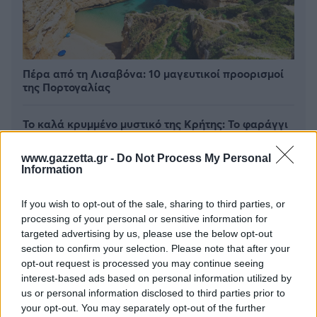
Πέρα από τη Λισαβόνα: 10 μαγευτικοί προορισμοί
της Πορτογαλίας
Το καλά κρυμμένο μυστικό της Κρήτης: Το φαράγγι
των Αγίων και η μαγευτική παραλία στο Λιβυκό
www.gazzetta.gr -
Do Not Process My Personal
Information
6 γραφικά χωριά των Κυκλάδων που αξίζει να
ανακαλύψετε
If you wish to opt-out of the sale, sharing to third parties, or
processing of your personal or sensitive information for
targeted advertising by us, please use the below opt-out
section to confirm your selection. Please note that after your
opt-out request is processed you may continue seeing
interest-based ads based on personal information utilized by
us or personal information disclosed to third parties prior to
your opt-out. You may separately opt-out of the further