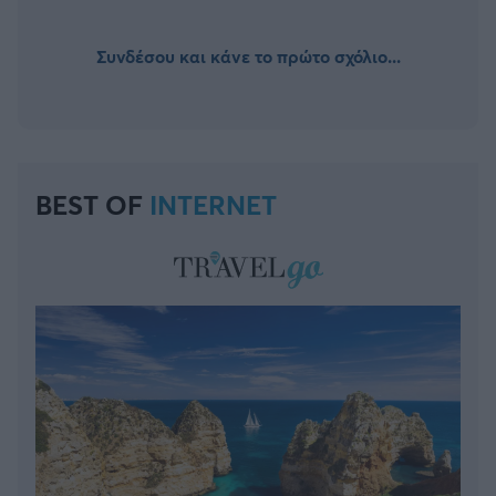
Συνδέσου και κάνε το πρώτο σχόλιο...
BEST OF
INTERNET