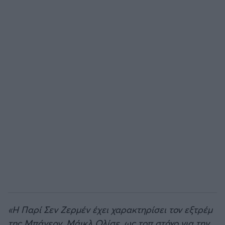
«Η Παρί Σεν Ζερμέν έχει χαρακτηρίσει τον εξτρέμ
της Μπάγερν, Μάικλ Ολίσε, ως τοπ στόχο για την