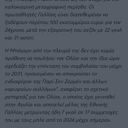
καλοκαιρινή μεταγραφική περίοδο. Οι
πρωταθλητές Γαλλίας είναι διατεθειμένοι να
ξοδέψουν περίπου 100 εκατομμύρια ευρώ για τον
24χρονο, μετά την εξαιρετική του σεζόν με 22 γκολ
και 31 ασίστ.
Η Μπάγερν από την πλευρά της δεν έχει καμία
πρόθεση να πουλήσει τον Ολίσε και την ίδια ώρα
σχεδιάζει την επέκταση του συμβολαίου του μέχρι
το 2031, προκειμένου να αποκρούσει το
ενδιαφέρον της Παρί Σεν Ζερμέν και άλλων
κορυφαίων συλλόγων”, αναφέρει το σχετικό
ρεπορτάζ για τον Ολίσε, ο οποίος έχει γεννηθεί
στην Αγγλία και αποτελεί μέλος της Εθνικής
Γαλλίας μετρώντας ήδη 7 γκολ σε 17 συμμετοχές
του με τους μπλε από το 2024 μέχρι σήμερα».