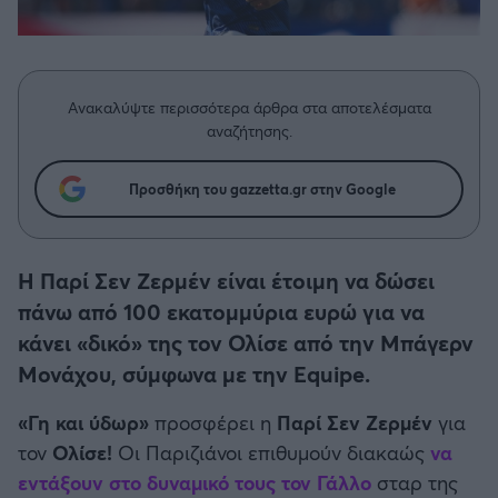
Η μητρότητα στον πάγκο
Δημήτρης Τσορμπατζόγλου
Κύπελλο Γερμανίας
Συνεντεύξεις
Άρης
Μεγάλη μου Αγάπη
Κύπελλο Ελλάδος
Μια Ιστορία από την Πόλη
Λεβαδειακός
Ανακαλύψτε περισσότερα άρθρα στα αποτελέσματα
CHAMPIONS LEAGUE
αναζήτησης.
ΟΦΗ
EUROPA LEAGUE
Προσθήκη του gazzetta.gr στην Google
Βόλος
UEFA NATIONS LEAGUE
Ατρόμητος Αθηνών
Η Παρί Σεν Ζερμέν είναι έτοιμη να δώσει
COPA AMERICA
πάνω από 100 εκατομμύρια ευρώ για να
Κηφισιά
κάνει «δικό» της τον Ολίσε από την Μπάγερν
Μουντιάλ 2026
Μονάχου, σύμφωνα με την Equipe.
Αστέρας Τρίπολης
«Γη και ύδωρ»
προσφέρει η
Παρί Σεν Ζερμέν
για
EURO
τον
Ολίσε!
Οι Παριζιάνοι επιθυμούν διακαώς
να
Παναιτωλικός
εντάξουν στο δυναμικό τους τον Γάλλο
σταρ της
Γ' Εθνική