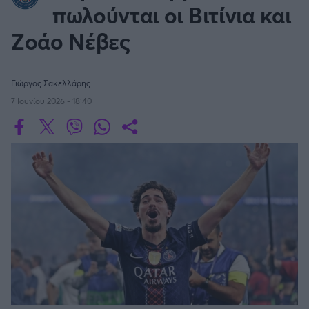
Οδηγός F1
CEV Cup
Τεχνολογία
πωλούνται οι Βιτίνια και
Παναγιώτης Δαλαταριώφ
Κολύμβηση
ΑΘΛΗΤΙΚΕΣ ΜΕΤΑΔΟΣΕΙΣ
Bundesliga
EuroCup
GMotion WRC
SERIE A
Υγεία
Challenge Cup
Ζοάο Νέβες
Ανδρέας Δημάτος
Μπιτς Βόλεϊ
Ligue 1
Mundobasket
GMotion MotoGP
LIVE SCORE
Showbiz
Αντώνης Καλκαβούρας
Κύπελλο Ιταλίας
Ιστιοπλοΐα
Basketaki
Εθνική Ελλάδος
GWOMEN
Αντώνης Καρπετόπουλος
Eurobasket
Κωπηλασία
Γιώργος Σακελλάρης
Μουντιάλ 2026
Δημήτρης Κατσιώνης
LA LIGA
ΑΘΛΗΤΙΚΗ ΗΧΩ
7 Ιουνίου 2026 - 18:40
Ξιφασκία
Wyscout Analysis
Γιώργος Κούβαρης
ΕΚΠΟΜΠΕΣ
Σκοποβολή
Ευρώπη
COPA DEL REY
Κώστας Νικολακόπουλος
GALACTICOS BY INTERWETTEN
Κόσμος
Πάλη
ΟΜΑΔΕΣ
Γιάννης Πάλλας
GAZZ FLOOR BY NOVIBET
BUNDESLIGA
Νίκος Παπαδογιάννης
Τάε κβον ντο
ΑΕΚ
PODCASTS
POLE POSITION BY ALLWYN
Γιώργος Σακελλαρίου
Τζούντο
ΣΠΛΙΤ
LIGUE 1
OLD SCHOOL
GAZZETTA ACTS
Γιάννης Σερέτης
Ολυμπιακός
Πινγκ - πονγκ
Transfer Stories
ΜΕΤΑΒΙΒΑΣΗ BY NOVIBET
Gazzetta For Her
Σταύρος Σουντουλίδης
GAZZETTA SPECIALS
gMotion
SüPER LIG
Μαχητικά Αθλήματα
Θέμα Ισότητας
Δημήτρης Τομαράς
ΠΑΟΚ
Unique
Πυγμαχία
Για τον Αλέξανδρο
Γιώργος Τσακίρης
Wyscout Analysis
PREMIER LEAGUE Ρωσίας
Άρση Βαρών
#GiatonAlki
Παναθηναϊκός
Μιχάλης Τσαμπάς
InStat Analysis