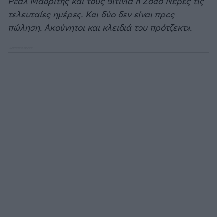
Ρεάλ Μαδρίτης και τους Βιτίνια ή Ζοάο Νέβες τις
τελευταίες ημέρες. Και δύο δεν είναι προς
πώληση. Ακούνητοι και κλειδιά του πρότζεκτ».