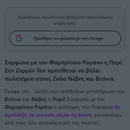
Η μητρότητα στον πάγκο
Δημήτρης Τσορμπατζόγλου
Κύπελλο Γερμανίας
Συνεντεύξεις
Άρης
Μεγάλη μου Αγάπη
Ανακαλύψτε περισσότερα άρθρα στα αποτελέσματα
Κύπελλο Ελλάδος
Μια Ιστορία από την Πόλη
αναζήτησης.
Λεβαδειακός
CHAMPIONS LEAGUE
Προσθήκη του gazzetta.gr στην Google
ΟΦΗ
EUROPA LEAGUE
Βόλος
Σύμφωνα με τον Φαμπρίτσιο Ρομάνο η Παρί
UEFA NATIONS LEAGUE
Σεν Ζερμέν δεν προτίθεται να βάλει
Ατρόμητος Αθηνών
πωλητήριο στους Ζοάο Νέβες και Βιτίνια.
COPA AMERICA
Κηφισιά
Έκοψε την... όρεξη των «επίδοξων μνηστήρων» για
Μουντιάλ 2026
Βιτίνια
και
Νέβες
η
Παρί!
Σύμφωνα με τον
Αστέρας Τρίπολης
Φαμπρίτσιο Ρομάνο
ο σύλλογος του Παρισιού
δε
EURO
σχεδιάζει να ακούσει καμία πρόταση
για κανέναν
Παναιτωλικός
από τους δύο νευραλγικούς της παίκτες.
Γ' Εθνική