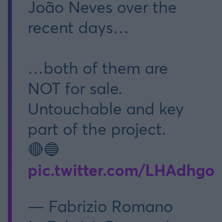
João Neves over the
recent days…
…both of them are
NOT for sale.
Untouchable and key
part of the project.
🔴🔵
pic.twitter.com/LHAdhgo
— Fabrizio Romano