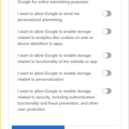
Google for online advertising purposes.
I want to allow Google to send me
personalized advertising.
I want to allow Google to enable storage
related to analytics like cookies on web or
device identifiers in apps.
I want to allow Google to enable storage
related to functionality of the website or app.
I want to allow Google to enable storage
related to personalization.
I want to allow Google to enable storage
related to security, including authentication
Άννα Βίσση: Απόλαυσε Τσιτσάνη από μπάντα
functionality and fraud prevention, and other
δρόμου στο Φισκάρδο - «Κάτι θα κάνουμε στην
user protection.
Αθήνα»
Το ελληνικό βιβλίο που προτείνει η Dua Lipa δεν το