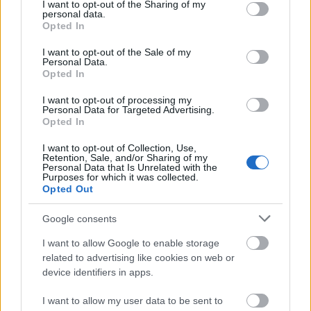
not limited to your visit or usage behaviour. You may click to
I want to opt-out of the Sharing of my
personal data.
grant or deny consent to Google and its third-party tags to
Opted In
use your data for below specified purposes in below Google
consent section.
I want to opt-out of the Sale of my
Personal Data.
Opted In
I want to opt-out of processing my
Personal Data for Targeted Advertising.
Opted In
I want to opt-out of Collection, Use,
Retention, Sale, and/or Sharing of my
Personal Data that Is Unrelated with the
Πέρα από τη Λισαβόνα: 10 μαγευτικοί προορισμοί
Purposes for which it was collected.
της Πορτογαλίας
Opted Out
Google consents
Το καλά κρυμμένο μυστικό της Κρήτης: Το φαράγγι
των Αγίων και η μαγευτική παραλία στο Λιβυκό
I want to allow Google to enable storage
related to advertising like cookies on web or
device identifiers in apps.
6 γραφικά χωριά των Κυκλάδων που αξίζει να
ανακαλύψετε
I want to allow my user data to be sent to