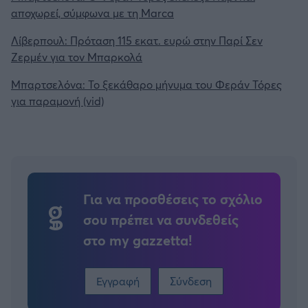
αποχωρεί, σύμφωνα με τη Marca
Λίβερπουλ: Πρόταση 115 εκατ. ευρώ στην Παρί Σεν
Ζερμέν για τον Μπαρκολά
Μπαρτσελόνα: Το ξεκάθαρο μήνυμα του Φεράν Τόρες
για παραμονή (vid)
Για να προσθέσεις το σχόλιο
σου πρέπει να συνδεθείς
στο my gazzetta!
Εγγραφή
Σύνδεση