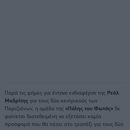
EREDIVISIE
Άρσεναλ
CYPRUS LEAGUE BY STOIXIMAN
Γιουβέντους
Παγκόσμιο Κύπελλο Συλλόγων 2025
Μίλαν
LIGA PORTUGAL BETCLIC
Ίντερ
Α' Εθνική Γυναικών
Μπάγερν Μονάχου
SUPER CUP Ελλάδας
Παρά τις φήμες για έντονο ενδιαφέρον της
Ρεάλ
Παρί Σεν Ζερμέν
Μαδρίτης
για τους δύο κεντρικούς των
Παριζιάνων, η ομάδα της
«Πόλης του Φωτός»
δε
φαίνεται διατεθειμένη να εξετάσει καμία
προσφορά που θα πέσει στο τραπέζι για τους δύο