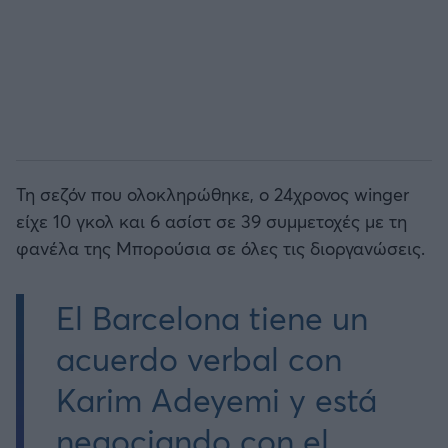
Τη σεζόν που ολοκληρώθηκε, ο 24χρονος winger
είχε 10 γκολ και 6 ασίστ σε 39 συμμετοχές με τη
φανέλα της Μπορούσια σε όλες τις διοργανώσεις.
El Barcelona tiene un
acuerdo verbal con
Karim Adeyemi y está
negociando con el