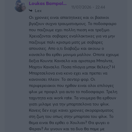
Loukas Bampal...
11/07/2026 - 22:44
Lex
Οι χρονιες ειναι απαιτητικες και οι βασικοι
βγαζουν συχνα τραυματισμους. Το ποδοσφαιρο
που παιζουμε εχει πολλη πιεση και τρεξιμο.
Χρειαζονται σοβαρες εναλλακτικες για να μην
παιζουμε παλι κρισιμα ματς με σοβαρες
απουσιες. Απο ο,τι διαβαζω και ακουω ο
κανσελο θα ερθει μονιμα μαλλον. Οποτε εχουμε
δεξια Κουντε Κανσελο και αριστερα Μπαλντε,
Μαρτιν Κανσελο. Ποσα πλαγια μπακ θελεις? Η
Μπαρτσελονα ενα κενο εχει και πρεπει να
κανονισει πλεον. Το σεντερ φορ. Οι
περιφερειακοι που ηρθαν ειναι ολοι επιλογες
φλικ με προφιλ για αυτο το ποδοσφαιρο. Τρελη
ταχυτητα και work rate. Τα νουμερα θα ερθουν
γιατι μιλαμε για την μπαρτσελονα του φλικ.
Κανεις δεν ειχε κανει χρονιες σκοραρισματος
στη ζωη του οπως στην μπαρτσα του φλικ. Το
θεμα ειναι θα ερθει ο Χουλιαν? Θα φυγει ο
Φεραν? Αν γινουν και τα δυο θα παμε με