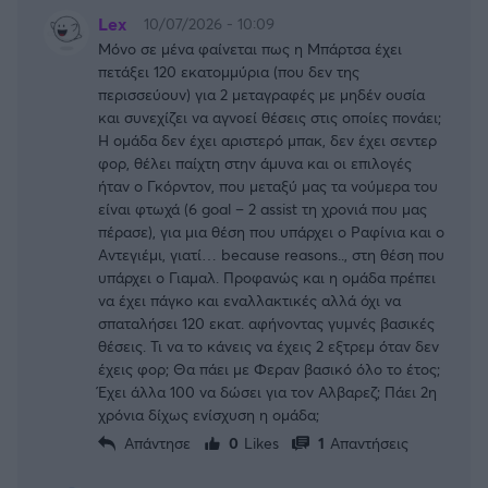
Lex
10/07/2026 - 10:09
Μόνο σε μένα φαίνεται πως η Μπάρτσα έχει
πετάξει 120 εκατομμύρια (που δεν της
περισσεύουν) για 2 μεταγραφές με μηδέν ουσία
και συνεχίζει να αγνοεί θέσεις στις οποίες πονάει;
Η ομάδα δεν έχει αριστερό μπακ, δεν έχει σεντερ
φορ, θέλει παίχτη στην άμυνα και οι επιλογές
ήταν ο Γκόρντον, που μεταξύ μας τα νούμερα του
είναι φτωχά (6 goal – 2 assist τη χρονιά που μας
πέρασε), για μια θέση που υπάρχει ο Ραφίνια και ο
Αντεγιέμι, γιατί… because reasons.., στη θέση που
υπάρχει ο Γιαμαλ. Προφανώς και η ομάδα πρέπει
να έχει πάγκο και εναλλακτικές αλλά όχι να
σπαταλήσει 120 εκατ. αφήνοντας γυμνές βασικές
θέσεις. Τι να το κάνεις να έχεις 2 εξτρεμ όταν δεν
έχεις φορ; Θα πάει με Φεραν βασικό όλο το έτος;
Έχει άλλα 100 να δώσει για τον Αλβαρεζ; Πάει 2η
χρόνια δίχως ενίσχυση η ομάδα;
Απάντησε
0
Likes
1
Απαντήσεις