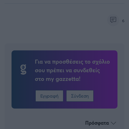
6
Για να προσθέσεις το σχόλιο
σου πρέπει να συνδεθείς
στο my gazzetta!
Εγγραφή
Σύνδεση
Πρόσφατα