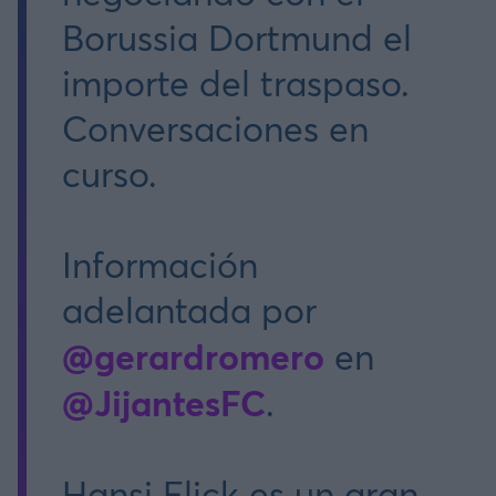
Borussia Dortmund el
importe del traspaso.
Conversaciones en
curso.
Información
adelantada por
@gerardromero
en
@JijantesFC
.
Hansi Flick es un gran