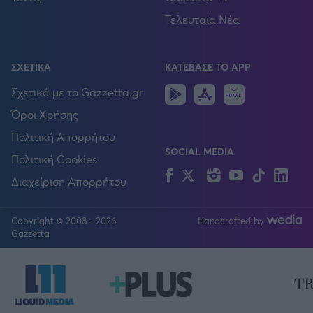
Τελευταία Νέα
ΣΧΕΤΙΚΑ
ΚΑΤΕΒΑΣΕ ΤΟ APP
Android
IOS
Huawei
Σχετικά με το Gazzetta.gr
Όροι Χρήσης
Πολιτική Απορρήτου
SOCIAL MEDIA
Πολιτική Cookies
Facebook
Twitter
Instagram
YouTube
TikTok
Lin
Διαχείριση Απορρήτου
Copyright © 2008 - 2026
Handcrafted by
FOLLOW US
Gazzetta