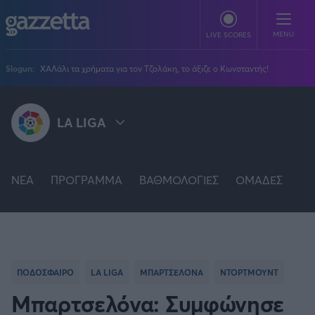
Παράκαμψη προς το κυρίως περιεχόμενο
MENU
LIVE SCORES
Slogun:
ΧΑΛάλι τα χρήματα για τον Τζολάκη, το άξιζε ο Κωνσταντής!
ΠΟΔΟΣΦΑΙΡΟ
LA LIGA
Stoiximan Super League
ΜΠΑΣΚΕΤ
Super League 2
Stoiximan GBL
Όλες οι διοργανώσεις
ΒΟΛΕΪ
Champions League
NEA
EuroLeague
ΠΡΟΓΡΑΜΜΑ
ΒΑΘΜΟΛΟΓΙΕΣ
ΟΜΑΔΕΣ
Novibet Volley League
ΑΛΛΑ ΣΠΟΡ
STOIXIMAN SUPER LEAGUE
Europa League
Champions League
Volley League Γυναικών
Τένις
PLUS
Conference League
NBA
SUPER LEAGUE 2
Pre League
Χάντμπολ
Πολιτική
Κύπελλο Ελλάδας
Εθνική Μπάσκετ
BLOGGERS
Κύπελλο Ανδρών
Πόλο
Κοινωνία
Premier League
PREMIER LEAGUE
Elite League
Νίκος Αθανασίου
ΠΟΔΟΣΦΑΙΡΟ
LA LIGA
ΜΠΑΡΤΣΕΛΟΝΑ
ΝΤΟΡΤΜΟΥΝΤ
GMOTION
Κύπελλο Γυναικών
Διεθνή
Στίβος
La Liga
Δημήτρης Βέργος
Α1 Γυναικών
Μπαρτσελόνα: Συμφώνησε
GMotion F1
Champions League
Viral
FA CUP
ΠΡΩΤΟΣΕΛΙΔΑ
Γυμναστική
Serie A
Βασίλης Βλαχόπουλος
Κύπελλο Ελλάδος