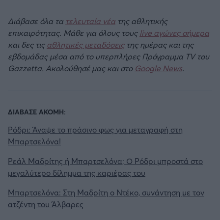
Διάβασε όλα τα
τελευταία νέα
της αθλητικής
επικαιρότητας. Μάθε για όλους τους
live αγώνες σήμερα
και δες τις
αθλητικές μεταδόσεις
της ημέρας και της
εβδομάδας μέσα από το υπερπλήρες Πρόγραμμα TV του
Gazzetta. Ακολούθησέ μας και στο
Google News
.
ΔΙΑΒΑΣΕ ΑΚΟΜΗ:
Ρόδρι: Άναψε το πράσινο φως για μεταγραφή στη
Μπαρτσελόνα!
Ρεάλ Μαδρίτης ή Μπαρτσελόνα; Ο Ρόδρι μπροστά στο
μεγαλύτερο δίλημμα της καριέρας του
Μπαρτσελόνα: Στη Μαδρίτη ο Ντέκο, συνάντηση με τον
ατζέντη του Άλβαρες