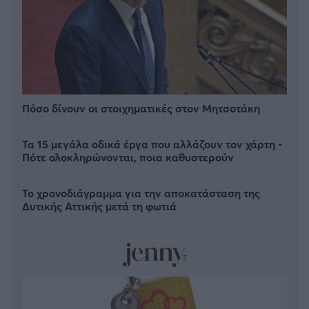
Πόσο δίνουν οι στοιχηματικές στον Μητσοτάκη
Τα 15 μεγάλα οδικά έργα που αλλάζουν τον χάρτη -
Πότε ολοκληρώνονται, ποια καθυστερούν
Το χρονοδιάγραμμα για την αποκατάσταση της
Δυτικής Αττικής μετά τη φωτιά