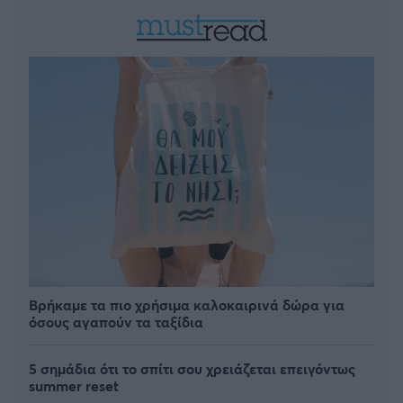
Βρήκαμε τα πιο χρήσιμα καλοκαιρινά δώρα για
όσους αγαπούν τα ταξίδια
5 σημάδια ότι το σπίτι σου χρειάζεται επειγόντως
summer reset