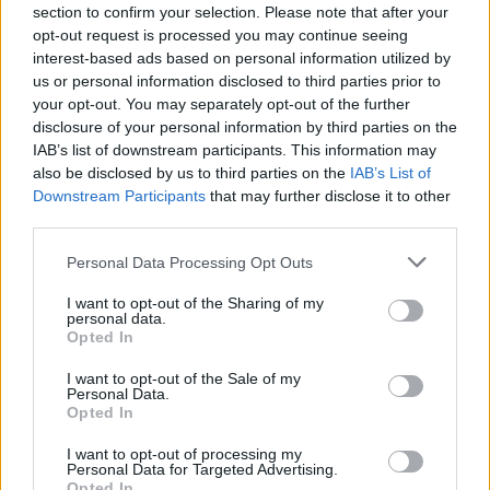
section to confirm your selection. Please note that after your
ψευτοεννιαρι. Ο Φλικ πάντως έχει συνεργαστεί
opt-out request is processed you may continue seeing
στο παρελθόν μαζί του στην εθνική Γερμανίας
interest-based ads based on personal information utilized by
οπότε κάτι παραπάνω ξέρει για να τον θέλει. Το
us or personal information disclosed to third parties prior to
ερώτημα είναι τί θα γίνει με τον Φεράν και τον
your opt-out. You may separately opt-out of the further
ραφινια. Ο πρώτος δεν έχει ανανεώσει ακόμα. Για
disclosure of your personal information by third parties on the
τη μεγάλη μου συμπάθεια τον ραφινια ξέρω μόνο
IAB’s list of downstream participants. This information may
ότι υπάρχει προσφορά από Σαουδική Αραβία και
also be disclosed by us to third parties on the
IAB’s List of
Κατάρ. Μέχρι στιγμής δείχνει πως ένας από τους
Downstream Participants
that may further disclose it to other
δύο θα αποχωρήσει
third parties.
Απάντησε
0
Likes
0
Απαντήσεις
Please note that this website/app uses one or more Google
Personal Data Processing Opt Outs
services and may gather and store information including but
not limited to your visit or usage behaviour. You may click to
I want to opt-out of the Sharing of my
Neo-RedRanger
09/07/2026 - 12:42
personal data.
grant or deny consent to Google and its third-party tags to
Opted In
Αυτό σημαίνει ότι αποσύρεται από τον Άλβαρεζ?
use your data for below specified purposes in below Google
Απάντησε
0
Likes
0
Απαντήσεις
consent section.
I want to opt-out of the Sale of my
Personal Data.
Opted In
I want to opt-out of processing my
Personal Data for Targeted Advertising.
Opted In