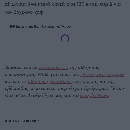
αξιώνουν ένα ποσό κοντά στα 139 εκατ. ευρώ για
τον 25χρονο χαφ.
@Photo credits:
Associated Press
Διάβασε όλα τα
τελευταία νέα
της αθλητικής
επικαιρότητας. Μάθε για όλους τους
live αγώνες σήμερα
και δες τις
αθλητικές μεταδόσεις
της ημέρας και της
εβδομάδας μέσα από το υπερπλήρες Πρόγραμμα TV του
Gazzetta. Ακολούθησέ μας και στο
Google News
.
ΔΙΑΒΑΣΕ ΑΚΟΜΗ: