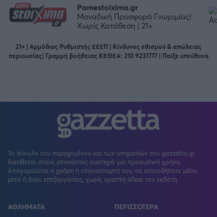
Pamestoixima.gr
Μοναδική Προσφορά Γνωριμίας!
Χωρίς Κατάθεση | 21+
21+ | Αρμόδιος Ρυθμιστής ΕΕΕΠ | Κίνδυνος εθισμού & απώλειας
περιουσίας| Γραμμή βοήθειας ΚΕΘΕΑ: 210 9237777 | Παίξε υπεύθυνα
Το σύνολο του περιεχομένου και των υπηρεσιών του gazzetta.gr
διατίθεται στους επισκέπτες αυστηρά για προσωπική χρήση.
Απαγορεύεται η χρήση ή επανεκπομπή του, σε οποιοδήποτε μέσο,
μετά ή άνευ επεξεργασίας, χωρίς γραπτή άδεια του εκδότη.
ΑΘΛΗΜΑΤΑ
ΠΕΡΙΣΣΟΤΕΡΑ