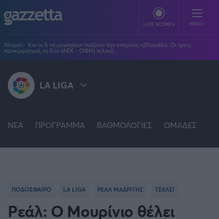
Παράκαμψη προς το κυρίως περιεχόμενο
MENU
LIVE SCORES
Slogun:
Και οι 5 «ευρωπαίοι» παίζουν την επόμενη εβδομάδα. Οι τρεις
προκριματικά, οι δύο (ΑΕΚ - ΟΦΗ) τελικό...
ΠΟΔΟΣΦΑΙΡΟ
LA LIGA
Stoiximan Super League
ΜΠΑΣΚΕΤ
Super League 2
Stoiximan GBL
Όλες οι διοργανώσεις
ΒΟΛΕΪ
Champions League
NEA
EuroLeague
ΠΡΟΓΡΑΜΜΑ
ΒΑΘΜΟΛΟΓΙΕΣ
ΟΜΑΔΕΣ
Novibet Volley League
ΑΛΛΑ ΣΠΟΡ
STOIXIMAN SUPER LEAGUE
Europa League
Champions League
Volley League Γυναικών
Τένις
PLUS
Conference League
NBA
SUPER LEAGUE 2
Pre League
Χάντμπολ
Πολιτική
Κύπελλο Ελλάδας
Εθνική Μπάσκετ
BLOGGERS
Κύπελλο Ανδρών
Πόλο
Κοινωνία
Premier League
PREMIER LEAGUE
Elite League
Νίκος Αθανασίου
ΠΟΔΟΣΦΑΙΡΟ
LA LIGA
ΡΕΑΛ ΜΑΔΡΙΤΗΣ
ΤΣΕΛΣΙ
GMOTION
Κύπελλο Γυναικών
Διεθνή
Στίβος
La Liga
Δημήτρης Βέργος
Α1 Γυναικών
Ρεάλ: Ο Μουρίνιο θέλει
GMotion F1
Champions League
Viral
FA CUP
ΠΡΩΤΟΣΕΛΙΔΑ
Γυμναστική
Serie A
Βασίλης Βλαχόπουλος
Κύπελλο Ελλάδος