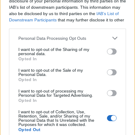
disclosure of your personal information by third parties on the
IAB’s list of downstream participants. This information may
«
1
»
also be disclosed by us to third parties on the
IAB’s List of
Downstream Participants
that may further disclose it to other
third parties.
Please note that this website/app uses one or more Google
Personal Data Processing Opt Outs
services and may gather and store information including but
BEST OF
INTERNET
not limited to your visit or usage behaviour. You may click to
I want to opt-out of the Sharing of my
personal data.
grant or deny consent to Google and its third-party tags to
Opted In
use your data for below specified purposes in below Google
consent section.
I want to opt-out of the Sale of my
Personal Data.
Opted In
I want to opt-out of processing my
Personal Data for Targeted Advertising.
Opted In
I want to opt-out of Collection, Use,
Retention, Sale, and/or Sharing of my
Personal Data that Is Unrelated with the
Purposes for which it was collected.
Opted Out