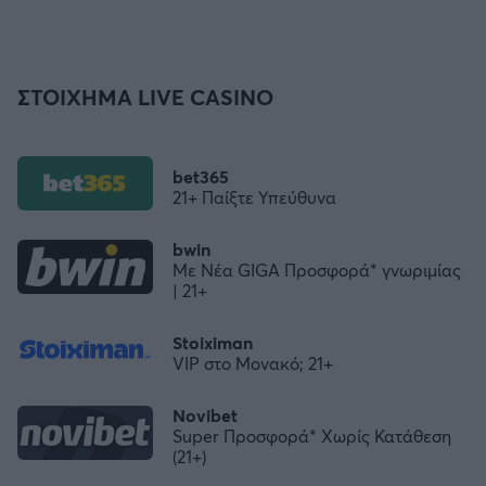
ΣΤΟΙΧΗΜΑ LIVE CASINO
bet365
21+ Παίξτε Υπεύθυνα
bwin
Με Νέα GIGA Προσφορά* γνωριμίας
| 21+
Stoiximan
VIP στο Μονακό; 21+
Novibet
Super Προσφορά* Χωρίς Κατάθεση
(21+)