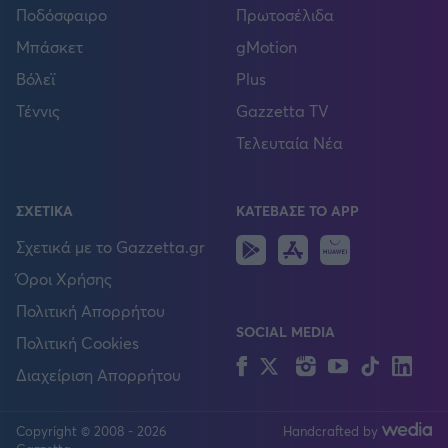
Ποδόσφαιρο
Πρωτοσέλιδα
Μπάσκετ
gMotion
Βόλεϊ
Plus
Τέννις
Gazzetta TV
Τελευταία Νέα
ΣΧΕΤΙΚΑ
ΚΑΤΕΒΑΣΕ ΤΟ APP
Android
IOS
Huawei
Σχετικά με το Gazzetta.gr
Όροι Χρήσης
Πολιτική Απορρήτου
SOCIAL MEDIA
Πολιτική Cookies
Facebook
Twitter
Instagram
YouTube
TikTok
Lin
Διαχείριση Απορρήτου
Copyright © 2008 - 2026
Handcrafted by
FOLLOW US