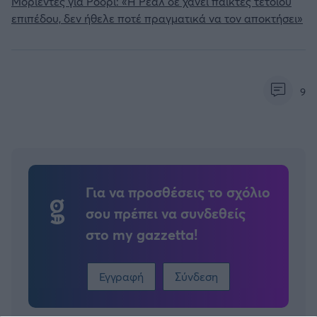
Μοριέντες για Ρόδρι: «Η Ρεάλ δε χάνει παίκτες τέτοιου
επιπέδου, δεν ήθελε ποτέ πραγματικά να τον αποκτήσει»
9
Για να προσθέσεις το σχόλιο
σου πρέπει να συνδεθείς
στο my gazzetta!
Εγγραφή
Σύνδεση