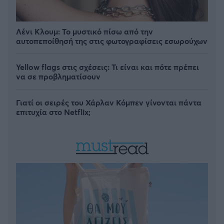
Λένι Κλουμ: Το μυστικό πίσω από την
αυτοπεποίθησή της στις φωτογραφίσεις εσωρούχων
Yellow flags στις σχέσεις: Τι είναι και πότε πρέπει
να σε προβληματίσουν
Γιατί οι σειρές του Χάρλαν Κόμπεν γίνονται πάντα
επιτυχία στο Netflix;