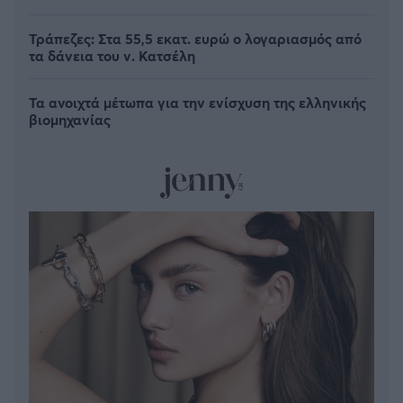
Τράπεζες: Στα 55,5 εκατ. ευρώ ο λογαριασμός από
τα δάνεια του ν. Κατσέλη
Τα ανοιχτά μέτωπα για την ενίσχυση της ελληνικής
βιομηχανίας