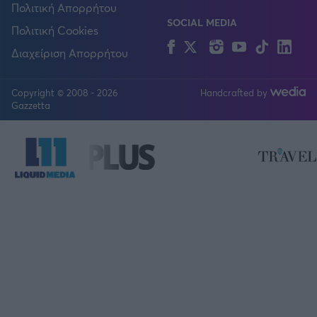
Πολιτική Απορρήτου
SOCIAL MEDIA
Πολιτική Cookies
Facebook
Twitter
Instagram
YouTube
TikTok
Lin
Διαχείριση Απορρήτου
Copyright © 2008 - 2026
Handcrafted by
FOLLOW US
Gazzetta