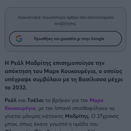
Η μητρότητα στον πάγκο
Δημήτρης Τσορμπατζόγλου
Κύπελλο Γερμανίας
Συνεντεύξεις
Άρης
Μεγάλη μου Αγάπη
Ανακαλύψτε περισσότερα άρθρα στα αποτελέσματα
Κύπελλο Ελλάδος
Μια Ιστορία από την Πόλη
αναζήτησης.
Λεβαδειακός
CHAMPIONS LEAGUE
Προσθήκη του gazzetta.gr στην Google
ΟΦΗ
EUROPA LEAGUE
Βόλος
Η Ρεάλ Μαδρίτης επισημοποίησε την
UEFA NATIONS LEAGUE
απόκτηση του Μαρκ Κουκουρέγια, ο οποίος
Ατρόμητος Αθηνών
υπέγραψε συμβόλαιο με τη Βασίλισσα μέχρι
COPA AMERICA
το 2032.
Κηφισιά
Μουντιάλ 2026
Ρεάλ
και
Τσέλσι
τα βρήκαν για τον
Μαρκ
Αστέρας Τρίπολης
Κουκουρέγια
, με τον Ισπανό οπισθοφύλακα να
EURO
γίνεται μόνιμος κάτοικος
Μαδρίτης
. Ο 27χρονος
Παναιτωλικός
μπακ, όπως έκανε γνωστό η ομάδα του
Γ' Εθνική