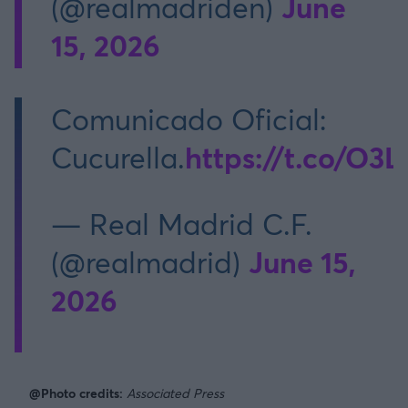
June
(@realmadriden)
15, 2026
Comunicado Oficial:
https://t.co/O3
Cucurella.
— Real Madrid C.F.
June 15,
(@realmadrid)
2026
@Photo credits:
Associated Press