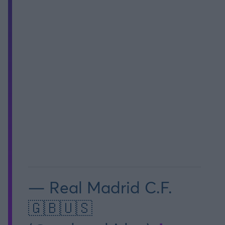
— Real Madrid C.F.
🇬🇧🇺🇸