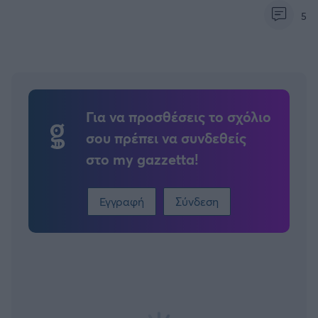
5
Για να προσθέσεις το σχόλιο
σου πρέπει να συνδεθείς
στο my gazzetta!
Εγγραφή
Σύνδεση