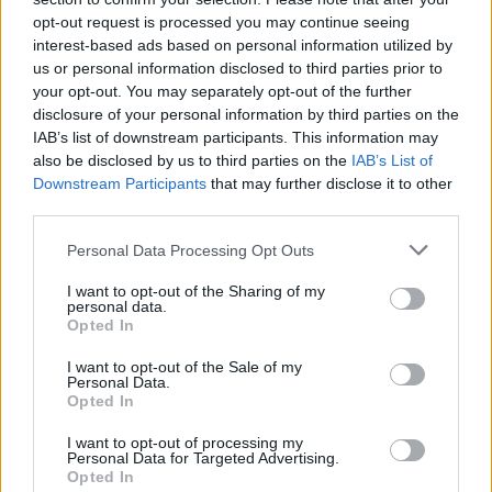
opt-out request is processed you may continue seeing
interest-based ads based on personal information utilized by
us or personal information disclosed to third parties prior to
your opt-out. You may separately opt-out of the further
disclosure of your personal information by third parties on the
IAB’s list of downstream participants. This information may
6 γραφικά χωριά των Κυκλάδων που αξίζει να
also be disclosed by us to third parties on the
IAB’s List of
ανακαλύψετε
Downstream Participants
that may further disclose it to other
third parties.
7 έξυπνα tips για να φτιάξετε γρήγορα τη βαλίτσα
των διακοπών
Please note that this website/app uses one or more Google
Personal Data Processing Opt Outs
services and may gather and store information including but
not limited to your visit or usage behaviour. You may click to
I want to opt-out of the Sharing of my
Η εξωτική παραλία της Πάργας που θα λατρέψετε
personal data.
grant or deny consent to Google and its third-party tags to
Opted In
use your data for below specified purposes in below Google
consent section.
I want to opt-out of the Sale of my
Personal Data.
Opted In
I want to opt-out of processing my
Personal Data for Targeted Advertising.
Opted In