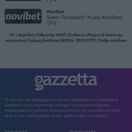
Novibet
Super Προσφορά* Χωρίς Κατάθεση
(21+)
21+ | Αρμόδιος Ρυθμιστής ΕΕΕΠ | Κίνδυνος εθισμού & απώλειας
περιουσίας| Γραμμή βοήθειας ΚΕΘΕΑ: 210 9237777 | Παίξε υπεύθυνα
Το σύνολο του περιεχομένου και των υπηρεσιών του gazzetta.gr
διατίθεται στους επισκέπτες αυστηρά για προσωπική χρήση.
Απαγορεύεται η χρήση ή επανεκπομπή του, σε οποιοδήποτε μέσο,
μετά ή άνευ επεξεργασίας, χωρίς γραπτή άδεια του εκδότη.