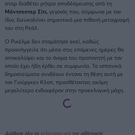
σταρ διαθέτει ρήτρα αποδέσμευσης από τη
Μάντσεστερ Σίτι,
γεγονός που, σύμφωνα με τον
ίδιο, διευκολύνει σημαντικά μια πιθανή μεταγραφή
του στη Ρεάλ.
Ο Ρικέλμε δεν σταμάτησε εκεί, καθώς
προανήγγειλε ότι μέσα στις επόμενες ημέρες θα
αποκαλύψει και το όνομα του προπονητή με τον
οποίο έχει ήδη έρθει σε συμφωνία. Τα ισπανικά
δημοσιεύματα συνδέουν έντονα τη θέση αυτή με
τον Γιούργκεν Κλοπ, προσθέτοντας ακόμη
μεγαλύτερο ενδιαφέρον στην προεκλογική μάχη.
Διάβασε όλα τα
τελευταία νέα
της αθλητικής