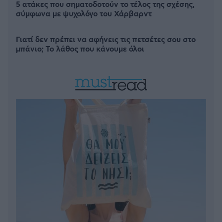
5 ατάκες που σηματοδοτούν το τέλος της σχέσης,
σύμφωνα με ψυχολόγο του Χάρβαρντ
Γιατί δεν πρέπει να αφήνεις τις πετσέτες σου στο
μπάνιο; Το λάθος που κάνουμε όλοι