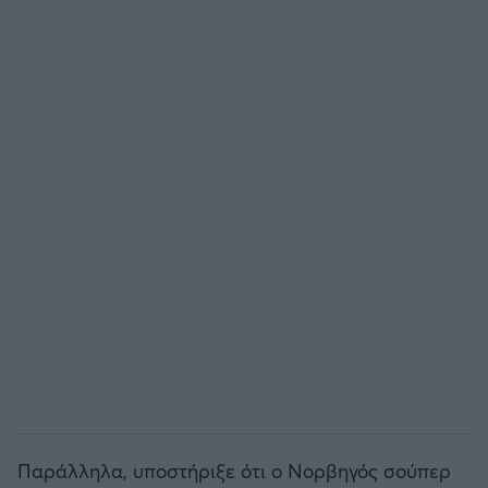
Παράλληλα, υποστήριξε ότι ο Νορβηγός σούπερ