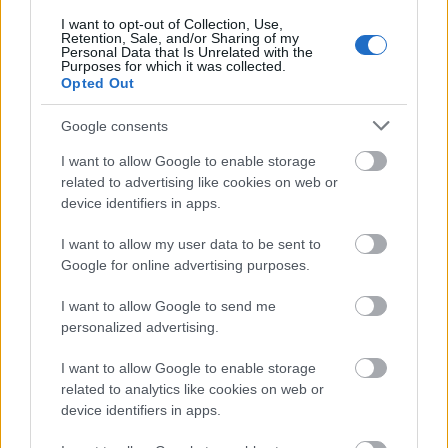
I want to opt-out of Collection, Use,
Retention, Sale, and/or Sharing of my
Personal Data that Is Unrelated with the
Purposes for which it was collected.
Opted Out
Google consents
I want to allow Google to enable storage
related to advertising like cookies on web or
«Ήμουν κι εγώ στα Κουφονήσια τις ημέρες που
device identifiers in apps.
γέμισε η Ιταλίδα»: Η λεπτομέρεια που κανείς δεν
ανέφερε
I want to allow my user data to be sent to
Google for online advertising purposes.
Βίντεο από την τραγωδία στις Σέρρες: Ο οδηγός του
I want to allow Google to send me
φορτηγού κατέγραψε τη στιγμή της σύγκρουσης με
personalized advertising.
το ΙΧ
I want to allow Google to enable storage
Ένα ζωντανό πορτρέτο της Αθήνας μέσα από τα 4,5
related to analytics like cookies on web or
km της Πατησίων
device identifiers in apps.