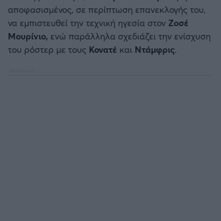
Καλαμάτα
αποφασισμένος, σε περίπτωση επανεκλογής του,
Προκριματικά MUNDIAL 2026
να εμπιστευθεί την τεχνική ηγεσία στον
Ζοσέ
Ηρακλής
Μουρίνιο,
ενώ παράλληλα σχεδιάζει την ενίσχυση
Προκριματικά EURO
του ρόστερ με τους
Κονατέ
και
Ντάμφρις
.
Μπαρτσελόνα
CONFERENCE LEAGUE
Ρεάλ Μαδρίτης
Διεθνή Φιλικά
Ατλέτικο Μαδρίτης
Ποδόσφαιρο Γυναικών
Μάντσεστερ Γιουνάιτεντ
EFL CUP
Μάντσεστερ Σίτι
COPA AFRICA
Λίβερπουλ
MLS
Τσέλσι