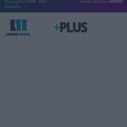
Copyright © 2008 - 2026
Handcrafted by
FOLLOW US
Gazzetta