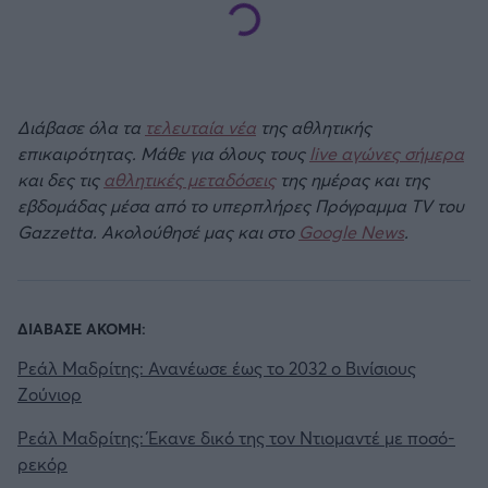
Διάβασε όλα τα
τελευταία νέα
της αθλητικής
επικαιρότητας. Μάθε για όλους τους
live αγώνες σήμερα
και δες τις
αθλητικές μεταδόσεις
της ημέρας και της
εβδομάδας μέσα από το υπερπλήρες Πρόγραμμα TV του
Gazzetta. Ακολούθησέ μας και στο
Google News
.
ΔΙΑΒΑΣΕ ΑΚΟΜΗ:
Ρεάλ Μαδρίτης: Ανανέωσε έως το 2032 ο Βινίσιους
Ζούνιορ
Ρεάλ Μαδρίτης: Έκανε δικό της τον Ντιομαντέ με ποσό-
ρεκόρ