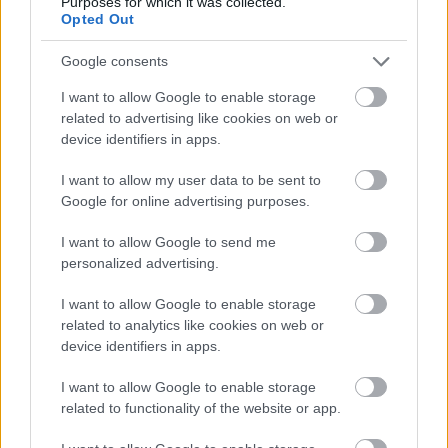
Purposes for which it was collected.
Opted Out
Google consents
I want to allow Google to enable storage
related to advertising like cookies on web or
device identifiers in apps.
6 γραφικά χωριά των Κυκλάδων που αξίζει να
ανακαλύψετε
I want to allow my user data to be sent to
Google for online advertising purposes.
7 έξυπνα tips για να φτιάξετε γρήγορα τη βαλίτσα
των διακοπών
I want to allow Google to send me
personalized advertising.
Η εξωτική παραλία της Πάργας που θα λατρέψετε
I want to allow Google to enable storage
related to analytics like cookies on web or
device identifiers in apps.
I want to allow Google to enable storage
related to functionality of the website or app.