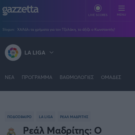
Παράκαμψη προς το κυρίως περιεχόμενο
MENU
LIVE SCORES
Slogun:
ΧΑΛάλι τα χρήματα για τον Τζολάκη, το άξιζε ο Κωνσταντής!
ΠΟΔΟΣΦΑΙΡΟ
LA LIGA
Stoiximan Super League
ΜΠΑΣΚΕΤ
Super League 2
Stoiximan GBL
Όλες οι διοργανώσεις
ΒΟΛΕΪ
Champions League
NEA
EuroLeague
ΠΡΟΓΡΑΜΜΑ
ΒΑΘΜΟΛΟΓΙΕΣ
ΟΜΑΔΕΣ
Novibet Volley League
ΑΛΛΑ ΣΠΟΡ
STOIXIMAN SUPER LEAGUE
Europa League
Champions League
Volley League Γυναικών
Τένις
PLUS
Conference League
NBA
SUPER LEAGUE 2
Pre League
Χάντμπολ
Πολιτική
Κύπελλο Ελλάδας
Εθνική Μπάσκετ
BLOGGERS
Κύπελλο Ανδρών
Πόλο
Κοινωνία
Premier League
PREMIER LEAGUE
Elite League
Νίκος Αθανασίου
ΠΟΔΟΣΦΑΙΡΟ
LA LIGA
ΡΕΑΛ ΜΑΔΡΙΤΗΣ
GMOTION
Κύπελλο Γυναικών
Διεθνή
Στίβος
La Liga
Δημήτρης Βέργος
Α1 Γυναικών
Ρεάλ Μαδρίτης: Ο
GMotion F1
Champions League
Viral
FA CUP
ΠΡΩΤΟΣΕΛΙΔΑ
Γυμναστική
Serie A
Βασίλης Βλαχόπουλος
Κύπελλο Ελλάδος