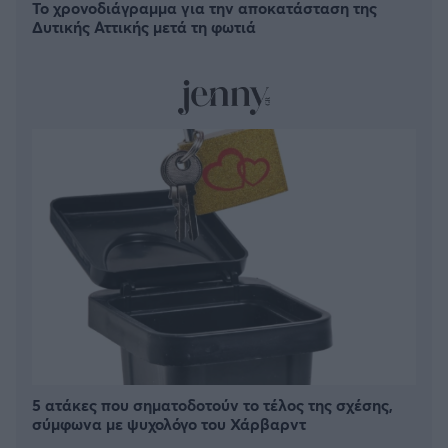
Το χρονοδιάγραμμα για την αποκατάσταση της
Δυτικής Αττικής μετά τη φωτιά
5 ατάκες που σηματοδοτούν το τέλος της σχέσης,
σύμφωνα με ψυχολόγο του Χάρβαρντ