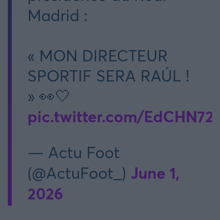
Madrid :
« MON DIRECTEUR
SPORTIF SERA RAÚL !
» 👀🤍
pic.twitter.com/EdCHN72
— Actu Foot
June 1,
(@ActuFoot_)
2026