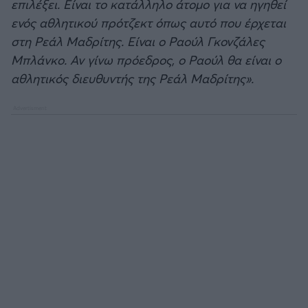
επιλέξει. Είναι το κατάλληλο άτομο για να ηγηθεί
ενός αθλητικού πρότζεκτ όπως αυτό που έρχεται
στη Ρεάλ Μαδρίτης. Είναι ο Ραούλ Γκονζάλες
Μπλάνκο. Αν γίνω πρόεδρος, ο Ραούλ θα είναι ο
αθλητικός διευθυντής της Ρεάλ Μαδρίτης».