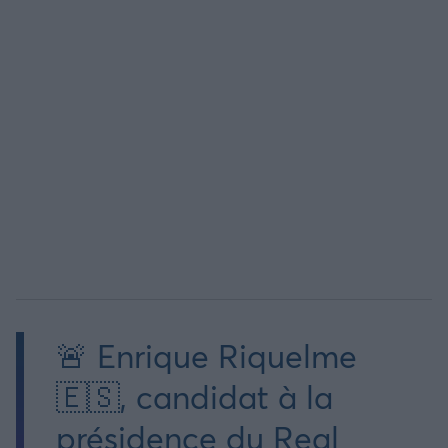
🚨 Enrique Riquelme
🇪🇸, candidat à la
présidence du Real