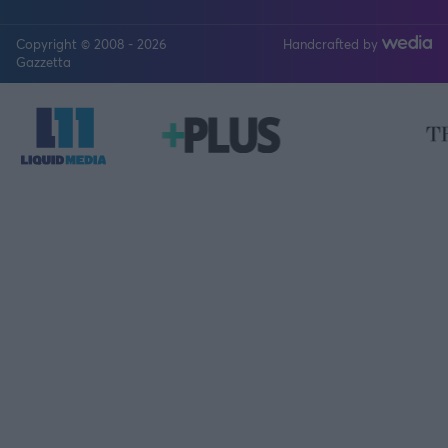
Copyright © 2008 - 2026
Handcrafted by
FOLLOW US
Gazzetta