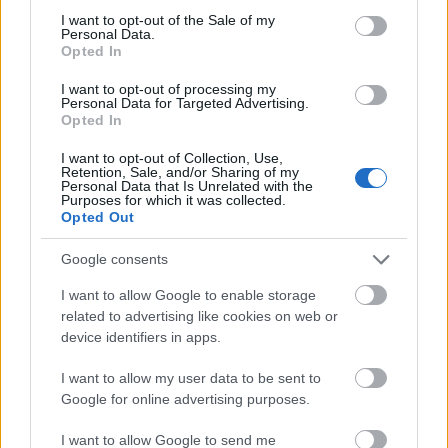
Διάβασε όλα τα
τελευταία νέα
της αθλητικής
consent section.
I want to opt-out of the Sale of my
επικαιρότητας. Μάθε για όλους τους
live αγώνες σήμερα
Personal Data.
Opted In
και δες τις
αθλητικές μεταδόσεις
της ημέρας και της
εβδομάδας μέσα από το υπερπλήρες Πρόγραμμα TV του
I want to opt-out of processing my
Personal Data for Targeted Advertising.
Gazzetta. Ακολούθησέ μας και στο
Google News
.
Opted In
I want to opt-out of Collection, Use,
Retention, Sale, and/or Sharing of my
Personal Data that Is Unrelated with the
ΔΙΑΒΑΣΕ ΑΚΟΜΗ:
Purposes for which it was collected.
Opted Out
Ατζέντης Ρόδρι: «Με σεβασμό στη Ρεάλ, διαλέξαμε
Μπάρτσα»
Google consents
Ρεάλ Μαδρίτης: Ανανέωσε έως το 2032 ο Βινίσιους
I want to allow Google to enable storage
related to advertising like cookies on web or
Ζούνιορ
device identifiers in apps.
Ρεάλ Μαδρίτης: Έκανε δικό της τον Ντιομαντέ με ποσό-
I want to allow my user data to be sent to
ρεκόρ
Google for online advertising purposes.
I want to allow Google to send me