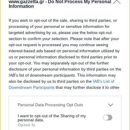
MOUcha historia por
www.gazzetta.gr -
Do Not Process My Personal
Information
hacer.
If you wish to opt-out of the sale, sharing to third parties, or
pic.twitter.com/7wLmDk8
processing of your personal or sensitive information for
targeted advertising by us, please use the below opt-out
section to confirm your selection. Please note that after your
— Florentino 2026
opt-out request is processed you may continue seeing
interest-based ads based on personal information utilized by
(@Florentino2026_)
us or personal information disclosed to third parties prior to
your opt-out. You may separately opt-out of the further
June 3, 2026
disclosure of your personal information by third parties on the
IAB’s list of downstream participants. This information may
also be disclosed by us to third parties on the
IAB’s List of
Downstream Participants
that may further disclose it to other
@Photo credits:
Getty Images/Ideal Image
third parties.
Please note that this website/app uses one or more Google
Personal Data Processing Opt Outs
services and may gather and store information including but
not limited to your visit or usage behaviour. You may click to
I want to opt-out of the Sharing of my
personal data.
grant or deny consent to Google and its third-party tags to
Opted In
use your data for below specified purposes in below Google