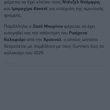
φέρεται να έχει κλείσει τους
Ντένζελ Ντάμφρις
και
Ιμπραχίμα Κονατέ
για ενίσχυση της αμυντικής
γραμμής.
Παράλληλα ο
Ζοσέ Μουρίνιο
φέρεται να έχει
εισηγηθεί και την απόκτηση του
Ρικάρντο
Καλαφιόρι
από την
Άρσεναλ
, ο οποίος ωστόσο
δεσμεύεται με συμβόλαιο με τους Gunners έως το
καλοκαίρι του 2029.