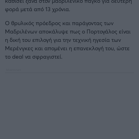
καθίσει ξανά στον μαδριλένικο πάγκο για δεύτερη
Καλαμάτα
φορά μετά από 13 χρόνια.
Προκριματικά MUNDIAL 2026
Ηρακλής
Ο θρυλικός πρόεδρος και παράγοντας των
Προκριματικά EURO
Μαδριλένων αποκάλυψε πως ο Πορτογάλος είναι
Μπαρτσελόνα
η δική του επιλογή για την τεχνική ηγεσία των
CONFERENCE LEAGUE
Μερένγκες και απομένει η επανεκλογή του, ώστε
Ρεάλ Μαδρίτης
το deal να σφραγιστεί.
Διεθνή Φιλικά
Ατλέτικο Μαδρίτης
Ποδόσφαιρο Γυναικών
Μάντσεστερ Γιουνάιτεντ
EFL CUP
Μάντσεστερ Σίτι
COPA AFRICA
Λίβερπουλ
MLS
Τσέλσι