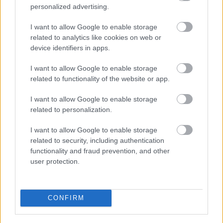
personalized advertising.
Tags:
ΖΟΣΕ ΜΟΥΡΙΝΙΟ
ΦΛΟΡΕΝΤΙΝΟ ΠΕΡΕΘ
I want to allow Google to enable storage
related to analytics like cookies on web or
device identifiers in apps.
I want to allow Google to enable storage
related to functionality of the website or app.
Για να προσθέσεις το σχόλιο
σου πρέπει να συνδεθείς
I want to allow Google to enable storage
related to personalization.
στο my gazzetta!
I want to allow Google to enable storage
related to security, including authentication
Εγγραφή
Σύνδεση
functionality and fraud prevention, and other
user protection.
CONFIRM