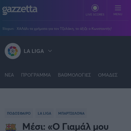
Παράκαμψη προς το κυρίως περιεχόμενο
MENU
LIVE SCORES
Slogun:
ΧΑΛάλι τα χρήματα για τον Τζολάκη, το άξιζε ο Κωνσταντής!
ΠΟΔΟΣΦΑΙΡΟ
LA LIGA
Stoiximan Super League
ΜΠΑΣΚΕΤ
Super League 2
Stoiximan GBL
Όλες οι διοργανώσεις
ΒΟΛΕΪ
Champions League
NEA
EuroLeague
ΠΡΟΓΡΑΜΜΑ
ΒΑΘΜΟΛΟΓΙΕΣ
ΟΜΑΔΕΣ
Novibet Volley League
ΑΛΛΑ ΣΠΟΡ
STOIXIMAN SUPER LEAGUE
Europa League
Champions League
Volley League Γυναικών
Τένις
PLUS
Conference League
NBA
SUPER LEAGUE 2
Pre League
Χάντμπολ
Πολιτική
Κύπελλο Ελλάδας
Εθνική Μπάσκετ
BLOGGERS
Κύπελλο Ανδρών
Πόλο
Κοινωνία
Premier League
PREMIER LEAGUE
Elite League
Νίκος Αθανασίου
ΠΟΔΟΣΦΑΙΡΟ
LA LIGA
ΜΠΑΡΤΣΕΛΟΝΑ
GMOTION
Κύπελλο Γυναικών
Διεθνή
Στίβος
La Liga
Δημήτρης Βέργος
Α1 Γυναικών
Μέσι: «Ο Γιαμάλ μου
GMotion F1
Champions League
Viral
FA CUP
ΠΡΩΤΟΣΕΛΙΔΑ
Γυμναστική
Serie A
Βασίλης Βλαχόπουλος
Κύπελλο Ελλάδος