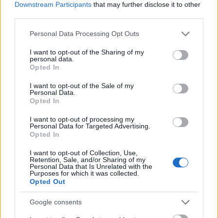
Downstream Participants
that may further disclose it to other
third parties.
Please note that this website/app uses one or more Google
Personal Data Processing Opt Outs
services and may gather and store information including but
not limited to your visit or usage behaviour. You may click to
I want to opt-out of the Sharing of my
personal data.
grant or deny consent to Google and its third-party tags to
Opted In
6 γραφικά χωριά των Κυκλάδων που αξίζει να
use your data for below specified purposes in below Google
ανακαλύψετε
consent section.
I want to opt-out of the Sale of my
Personal Data.
Opted In
7 έξυπνα tips για να φτιάξετε γρήγορα τη βαλίτσα
των διακοπών
I want to opt-out of processing my
Personal Data for Targeted Advertising.
Opted In
Η εξωτική παραλία της Πάργας που θα λατρέψετε
I want to opt-out of Collection, Use,
Retention, Sale, and/or Sharing of my
Personal Data that Is Unrelated with the
Purposes for which it was collected.
Opted Out
Google consents