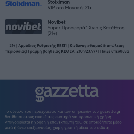
Stoiximan
VIP στο Μονακό; 21+
Novibet
Super Προσφορά* Χωρίς Κατάθεση
(21+)
21+ | Αρμόδιος Ρυθμιστής ΕΕΕΠ | Κίνδυνος εθισμού & απώλειας
περιουσίας| Γραμμή βοήθειας ΚΕΘΕΑ: 210 9237777 | Παίξε υπεύθυνα
Το σύνολο του περιεχομένου και των υπηρεσιών του gazzetta.gr
διατίθεται στους επισκέπτες αυστηρά για προσωπική χρήση.
Απαγορεύεται η χρήση ή επανεκπομπή του, σε οποιοδήποτε μέσο,
μετά ή άνευ επεξεργασίας, χωρίς γραπτή άδεια του εκδότη.