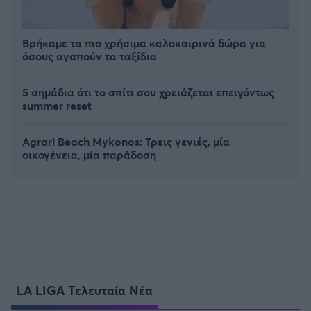
Βρήκαμε τα πιο χρήσιμα καλοκαιρινά δώρα για
όσους αγαπούν τα ταξίδια
5 σημάδια ότι το σπίτι σου χρειάζεται επειγόντως
summer reset
Agrari Beach Mykonos: Τρεις γενιές, μία
οικογένεια, μία παράδοση
LA LIGA Τελευταία Νέα