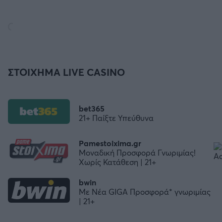
ΣΤΟΙΧΗΜΑ LIVE CASINO
bet365
21+ Παίξτε Υπεύθυνα
Pamestoixima.gr
Μοναδική Προσφορά Γνωριμίας!
Χωρίς Κατάθεση | 21+
bwin
Με Νέα GIGA Προσφορά* γνωριμίας
| 21+