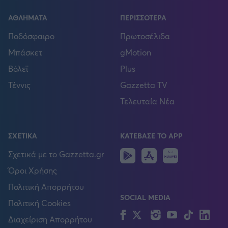
ΑΘΛΗΜΑΤΑ
ΠΕΡΙΣΣΟΤΕΡΑ
Ποδόσφαιρο
Πρωτοσέλιδα
Μπάσκετ
gMotion
Βόλεϊ
Plus
Τέννις
Gazzetta TV
Τελευταία Νέα
ΣΧΕΤΙΚΑ
ΚΑΤΕΒΑΣΕ ΤΟ APP
Android
IOS
Huawei
Σχετικά με το Gazzetta.gr
Όροι Χρήσης
Πολιτική Απορρήτου
SOCIAL MEDIA
Πολιτική Cookies
Facebook
Twitter
Instagram
YouTube
TikTok
Lin
Διαχείριση Απορρήτου