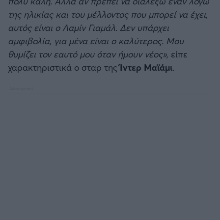
πολύ καλή. Αλλά αν πρέπει να διαλέξω έναν λόγω
της ηλικίας και του μέλλοντος που μπορεί να έχει,
αυτός είναι ο Λαμίν Γιαμάλ. Δεν υπάρχει
αμφιβολία, για μένα είναι ο καλύτερος. Μου
θυμίζει τον εαυτό μου όταν ήμουν νέος»,
είπε
χαρακτηριστικά ο σταρ της
Ίντερ Μαϊάμι
.