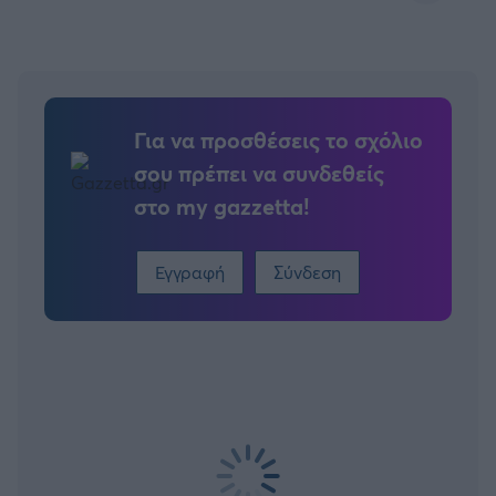
Για να προσθέσεις το σχόλιο
σου πρέπει να συνδεθείς
στο my gazzetta!
Εγγραφή
Σύνδεση