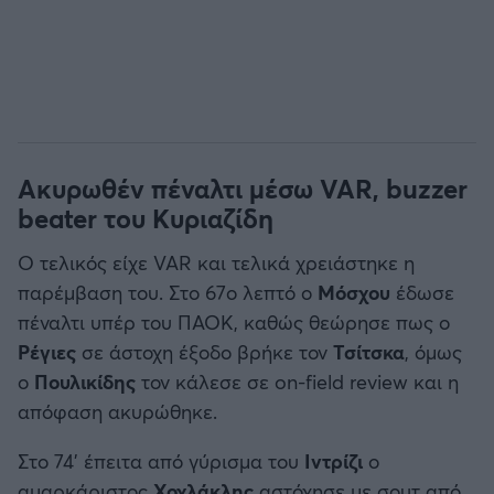
Ακυρωθέν πέναλτι μέσω VAR, buzzer
beater του Κυριαζίδη
O τελικός είχε VAR και τελικά χρειάστηκε η
παρέμβαση του. Στο 67ο λεπτό ο
Μόσχου
έδωσε
πέναλτι υπέρ του ΠΑΟΚ, καθώς θεώρησε πως ο
Ρέγιες
σε άστοχη έξοδο βρήκε τον
Τσίτσκα
, όμως
ο
Πουλικίδης
τον κάλεσε σε on-field review και η
απόφαση ακυρώθηκε.
Στο 74' έπειτα από γύρισμα του
Ιντρίζι
ο
αμαρκάριστος
Χοχλάκλης
αστόχησε με σουτ από