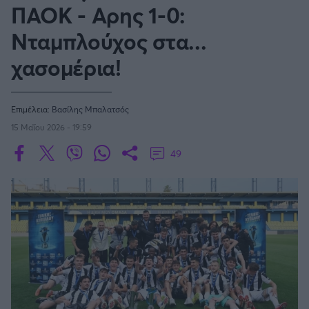
Οδηγός F1
CEV Cup
Τεχνολογία
ΠΑΟΚ - Αρης 1-0:
Παναγιώτης Δαλαταριώφ
Κολύμβηση
ΑΘΛΗΤΙΚΕΣ ΜΕΤΑΔΟΣΕΙΣ
Bundesliga
EuroCup
GMotion WRC
SERIE A
Υγεία
Challenge Cup
Νταμπλούχος στα...
Ανδρέας Δημάτος
Μπιτς Βόλεϊ
Ligue 1
Mundobasket
GMotion MotoGP
LIVE SCORE
Showbiz
Αντώνης Καλκαβούρας
χασομέρια!
Κύπελλο Ιταλίας
Ιστιοπλοΐα
Basketaki
Εθνική Ελλάδος
GWOMEN
Αντώνης Καρπετόπουλος
Eurobasket
Κωπηλασία
Μουντιάλ 2026
Δημήτρης Κατσιώνης
LA LIGA
ΑΘΛΗΤΙΚΗ ΗΧΩ
Ξιφασκία
Επιμέλεια:
Βασίλης Μπαλατσός
Wyscout Analysis
Γιώργος Κούβαρης
ΕΚΠΟΜΠΕΣ
Σκοποβολή
15 Μαΐου 2026 - 19:59
Ευρώπη
COPA DEL REY
Κώστας Νικολακόπουλος
GALACTICOS BY INTERWETTEN
Κόσμος
Πάλη
ΟΜΑΔΕΣ
49
Γιάννης Πάλλας
GAZZ FLOOR BY NOVIBET
BUNDESLIGA
Νίκος Παπαδογιάννης
Τάε κβον ντο
ΑΕΚ
PODCASTS
POLE POSITION BY ALLWYN
Γιώργος Σακελλαρίου
Τζούντο
ΣΠΛΙΤ
LIGUE 1
OLD SCHOOL
GAZZETTA ACTS
Γιάννης Σερέτης
Ολυμπιακός
Πινγκ - πονγκ
Transfer Stories
ΜΕΤΑΒΙΒΑΣΗ BY NOVIBET
Gazzetta For Her
Σταύρος Σουντουλίδης
GAZZETTA SPECIALS
gMotion
SüPER LIG
Μαχητικά Αθλήματα
Θέμα Ισότητας
Δημήτρης Τομαράς
ΠΑΟΚ
Unique
Πυγμαχία
Για τον Αλέξανδρο
Γιώργος Τσακίρης
Wyscout Analysis
PREMIER LEAGUE Ρωσίας
Άρση Βαρών
#GiatonAlki
Παναθηναϊκός
Μιχάλης Τσαμπάς
InStat Analysis