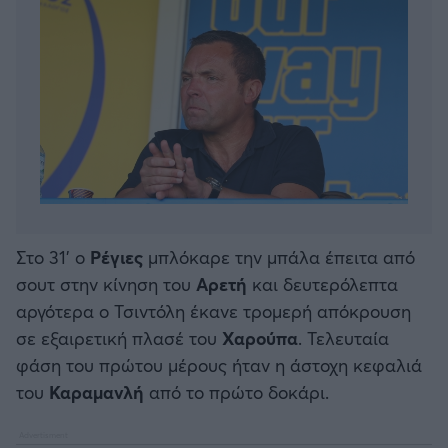
Στο 31' ο
Ρέγιες
μπλόκαρε την μπάλα έπειτα από
σουτ στην κίνηση του
Αρετή
και δευτερόλεπτα
αργότερα ο Τσιντόλη έκανε τρομερή απόκρουση
σε εξαιρετική πλασέ του
Χαρούπα
. Τελευταία
φάση του πρώτου μέρους ήταν η άστοχη κεφαλιά
του
Καραμανλή
από το πρώτο δοκάρι.