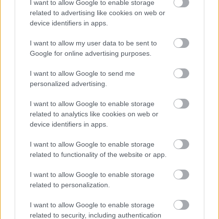
Αβράμπος, Ελευθεριάδης, Αρέτης, Γκιόκα (89'
I want to allow Google to enable storage
Κάνιος), Γραββάνης (77' Παπαδημητρίου),
related to advertising like cookies on web or
device identifiers in apps.
Τουρσουνίδης (61' Στύλος), Μπάλντε.
I want to allow my user data to be sent to
Άρης U19 (Γρηγόρης Παπαδόπουλος):
Ρέγιες,
Google for online advertising purposes.
Πεΐτσης (86' Δουπάτσης), Σιταράς, Κάμτσης,
I want to allow Google to send me
Αντωνιάδης, Νινγκ, Παπασαραφιάνιος (77' λ.τρ.
personalized advertising.
Μαυρόπουλος), Ιντρίζι (86' Κοντονικολάου),
Χαρούπας, Χοχλάκης (77' λ.τρ. Σουγιολτσής),
I want to allow Google to enable storage
Καραμανλής.
related to analytics like cookies on web or
device identifiers in apps.
@Photo credits:
eurokinissi
I want to allow Google to enable storage
related to functionality of the website or app.
I want to allow Google to enable storage
related to personalization.
I want to allow Google to enable storage
Διάβασε όλα τα
τελευταία νέα
της αθλητικής
related to security, including authentication