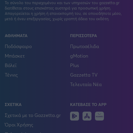
Το σύνολο του περιεχομένου και των υπηρεσιών του gazzetta.gr
διατίθεται στους επισκέπτες αυστηρά για προσωπική χρήση.
Απαγορεύεται η χρήση ή επανεκπομπή του, σε οποιοδήποτε μέσο,
μετά ή άνευ επεξεργασίας, χωρίς γραπτή άδεια του εκδότη.
ΑΘΛΗΜΑΤΑ
ΠΕΡΙΣΣΟΤΕΡΑ
Ποδόσφαιρο
Πρωτοσέλιδα
Μπάσκετ
gMotion
Βόλεϊ
Plus
Τέννις
Gazzetta TV
Τελευταία Νέα
ΣΧΕΤΙΚΑ
ΚΑΤΕΒΑΣΕ ΤΟ APP
Android
IOS
Huawei
Σχετικά με το Gazzetta.gr
Όροι Χρήσης