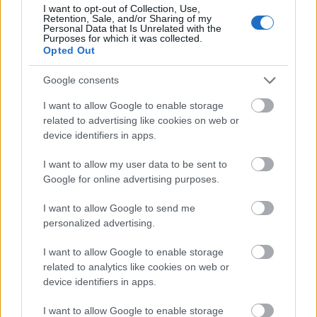
ευρώ που δίχασε!
I want to opt-out of Collection, Use,
Retention, Sale, and/or Sharing of my
Personal Data that Is Unrelated with the
Λιβάι Γκαρσία: Παναθηναϊκός - Η πρώτη προπόνηση του
Purposes for which it was collected.
28χρονου επιθετικού
Opted Out
Google consents
I want to allow Google to enable storage
Tags:
ΧΡΗΣΤΟΣ ΚΟΝΤΗΣ
related to advertising like cookies on web or
device identifiers in apps.
I want to allow my user data to be sent to
Google for online advertising purposes.
I want to allow Google to send me
Για να προσθέσεις το σχόλιο
personalized advertising.
σου πρέπει να συνδεθείς
I want to allow Google to enable storage
στο my gazzetta!
related to analytics like cookies on web or
device identifiers in apps.
Εγγραφή
Σύνδεση
I want to allow Google to enable storage