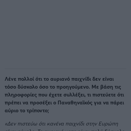
Λένε πολλοί ότι το αυριανό παιχνίδι δεν είναι
τόσο δύσκολο όσο το προηγούμενο. Με βάση τις
πληροφορίες που έχετε συλλέξει, τι πιστεύετε ότι
πρέπει να προσέξει ο Παναθηναϊκός για να πάρει
αύριο το τρίποντο;
«Δεν πιστεύω ότι κανένα παιχνίδι στην Ευρώπη