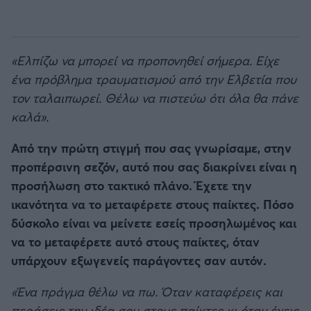
«Ελπίζω να μπορεί να προπονηθεί σήμερα. Είχε
ένα πρόβλημα τραυματισμού από την Ελβετία που
τον ταλαιπωρεί. Θέλω να πιστεύω ότι όλα θα πάνε
καλά».
Από την πρώτη στιγμή που σας γνωρίσαμε, στην
προπέρσινη σεζόν, αυτό που σας διακρίνει είναι η
προσήλωση στο τακτικό πλάνο. Έχετε την
ικανότητα να το μεταφέρετε στους παίκτες. Πόσο
δύσκολο είναι να μείνετε εσείς προσηλωμένος και
να το μεταφέρετε αυτό στους παίκτες, όταν
υπάρχουν εξωγενείς παράγοντες σαν αυτόν.
«Ένα πράγμα θέλω να πω. Όταν καταφέρεις και
περάσεις την ιδέα σου στους παίκτες κι όταν έχεις