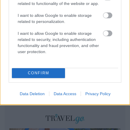
related to functionality of the website or app.
I want to allow Google to enable storage
related to personalization.
I want to allow Google to enable storage
related to security, including authentication
functionality and fraud prevention, and other
user protection.
CONFIRM
Data Deletion
Data Access
Privacy Policy
BEST OF
INTERNET