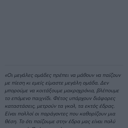
«Οι μεγάλες ομάδες πρέπει να μάθουν να παίζουν
με πίεση κι εμείς είμαστε μεγάλη ομάδα. Δεν
μπορούμε να κοιτάξουμε μακροχρόνια, βλέπουμε
το επόμενο παιχνίδι. Φέτος υπάρχουν διάφορες
καταστάσεις, μετρούν τα γκολ, τα εκτός έδρας.
Είναι πολλοί οι παράγοντες που καθορίζουν μια
θέση. Το ότι παίζουμε στην έδρα μας είναι πολύ