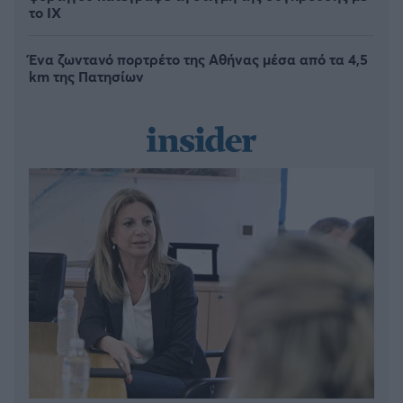
το ΙΧ
Ένα ζωντανό πορτρέτο της Αθήνας μέσα από τα 4,5
km της Πατησίων