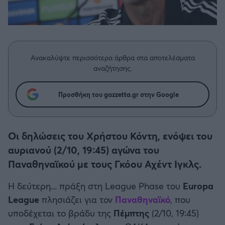
Η μητρότητα στον πάγκο
Δημήτρης Τσορμπατζόγλου
Κύπελλο Γερμανίας
Συνεντεύξεις
Άρης
Μεγάλη μου Αγάπη
Κύπελλο Ελλάδος
Μια Ιστορία από την Πόλη
Λεβαδειακός
Ανακαλύψτε περισσότερα άρθρα στα αποτελέσματα
CHAMPIONS LEAGUE
αναζήτησης.
ΟΦΗ
EUROPA LEAGUE
Προσθήκη του gazzetta.gr στην Google
Βόλος
UEFA NATIONS LEAGUE
Ατρόμητος Αθηνών
Οι δηλώσεις του Χρήστου Κόντη, ενόψει του
COPA AMERICA
αυριανού (2/10, 19:45) αγώνα του
Κηφισιά
Παναθηναϊκού με τους Γκόου Αχέντ Ιγκλς.
Μουντιάλ 2026
Αστέρας Τρίπολης
Η δεύτερη... πράξη στη League Phase του
Europa
EURO
League
πλησιάζει για τον
Παναθηναϊκό
, που
Παναιτωλικός
υποδέχεται το βράδυ της
Πέμπτης
(2/10, 19:45)
Γ' Εθνική