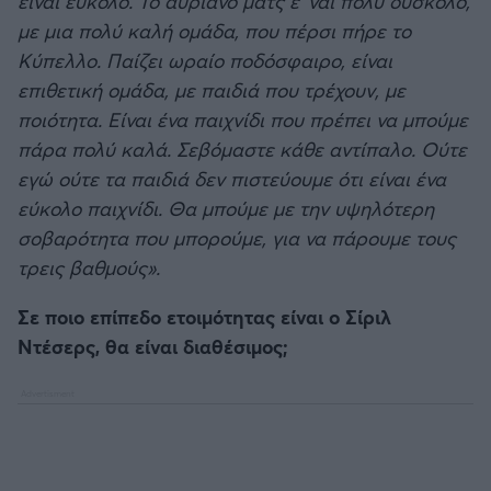
είναι εύκολο. Το αυριανό ματς ε΄ναι πολύ δύσκολο,
με μια πολύ καλή ομάδα, που πέρσι πήρε το
Κύπελλο. Παίζει ωραίο ποδόσφαιρο, είναι
επιθετική ομάδα, με παιδιά που τρέχουν, με
ποιότητα. Είναι ένα παιχνίδι που πρέπει να μπούμε
πάρα πολύ καλά. Σεβόμαστε κάθε αντίπαλο. Ούτε
εγώ ούτε τα παιδιά δεν πιστεύουμε ότι είναι ένα
εύκολο παιχνίδι. Θα μπούμε με την υψηλότερη
σοβαρότητα που μπορούμε, για να πάρουμε τους
τρεις βαθμούς».
Σε ποιο επίπεδο ετοιμότητας είναι ο Σίριλ
Ντέσερς, θα είναι διαθέσιμος;