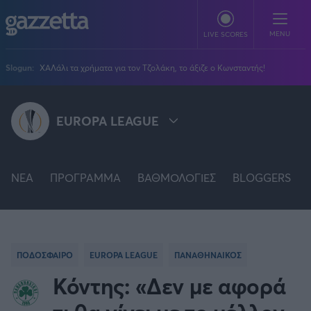
Παράκαμψη προς το κυρίως περιεχόμενο
MENU
LIVE SCORES
Slogun:
ΧΑΛάλι τα χρήματα για τον Τζολάκη, το άξιζε ο Κωνσταντής!
ΠΟΔΟΣΦΑΙΡΟ
EUROPA LEAGUE
Stoiximan Super League
ΜΠΑΣΚΕΤ
Super League 2
Stoiximan GBL
Όλες οι διοργανώσεις
ΒΟΛΕΪ
Champions League
NEA
EuroLeague
ΠΡΟΓΡΑΜΜΑ
ΒΑΘΜΟΛΟΓΙΕΣ
BLOGGERS
Novibet Volley League
ΑΛΛΑ ΣΠΟΡ
STOIXIMAN SUPER LEAGUE
Europa League
Champions League
Volley League Γυναικών
Τένις
PLUS
Conference League
NBA
SUPER LEAGUE 2
Pre League
Χάντμπολ
Πολιτική
Κύπελλο Ελλάδας
Εθνική Μπάσκετ
BLOGGERS
Κύπελλο Ανδρών
ΠΟΔΟΣΦΑΙΡΟ
EUROPA LEAGUE
ΠΑΝΑΘΗΝΑΙΚΟΣ
Πόλο
Κοινωνία
Premier League
PREMIER LEAGUE
Elite League
Νίκος Αθανασίου
GMOTION
Κύπελλο Γυναικών
Διεθνή
Κόντης: «Δεν με αφορά
Στίβος
La Liga
Δημήτρης Βέργος
Α1 Γυναικών
GMotion F1
Champions League
Viral
FA CUP
ΠΡΩΤΟΣΕΛΙΔΑ
Γυμναστική
Serie A
Βασίλης Βλαχόπουλος
Κύπελλο Ελλάδος