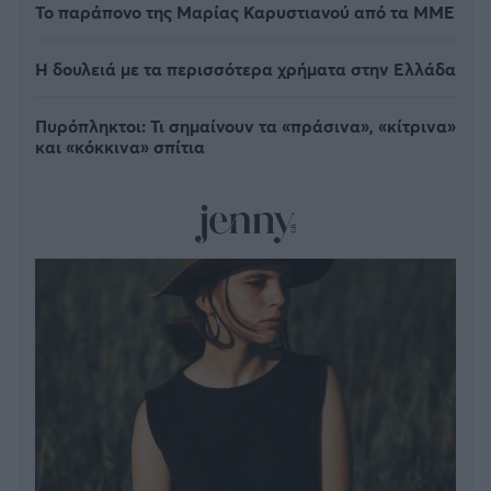
Το παράπονο της Μαρίας Καρυστιανού από τα ΜΜΕ
Η δουλειά με τα περισσότερα χρήματα στην Ελλάδα
Πυρόπληκτοι: Τι σημαίνουν τα «πράσινα», «κίτρινα»
και «κόκκινα» σπίτια