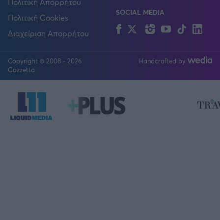
Πολιτική Απορρήτου
SOCIAL MEDIA
Πολιτική Cookies
Facebook
Twitter
Instagram
YouTube
TikTok
Lin
Διαχείριση Απορρήτου
Copyright © 2008 - 2026
Handcrafted by
FOLLOW US
Gazzetta