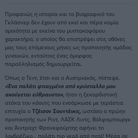
Προφανώς η ιστορία και το βιογραφικό του
Γκλάσνερ δεν έχουν από εκεί και πέρα καμία
ομοιότητα με εκείνα του μυστακοφόρου
χαρακτήρα, ο οποίος θα επιστρέψει στις οθόνες
μας τους επόμενους μήνες ως προπονητής ομάδας
γυναικών, εντούτοις ένας όμορφος
παραλληλισμός δημιουργείται.
Όπως ο Τεντ, έτσι και ο Αυστριακός, πίστεψε.
«Ένα παλάτι φτιαγμένο από κρύσταλλο μου
ακούγεται εύθραυστο»,
ήταν η ξεκαρδιστική
ατάκα του κόουτς που ενσάρκωσε με τεράστια
επιτυχία ο
Τζέισον Σουντέικις,
ωστόσο ο πρώην
προπονητής των Ριντ, ΛΑΣΚ Λιντς, Βόλφσμπουργκ
και Άιντραχτ Φρανκφούρτης αφήνει το
λονδρέζικο... παλάτι πιο γερό από ποτέ! Μέσα σε