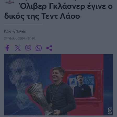
Οδηγός F1
CEV Cup
Τεχνολογία
Όλιβερ Γκλάσνερ έγινε ο
Παναγιώτης Δαλαταριώφ
Κολύμβηση
ΑΘΛΗΤΙΚΕΣ ΜΕΤΑΔΟΣΕΙΣ
Bundesliga
EuroCup
GMotion WRC
SERIE A
Υγεία
Challenge Cup
δικός της Τεντ Λάσο
Ανδρέας Δημάτος
Μπιτς Βόλεϊ
Ligue 1
Mundobasket
GMotion MotoGP
LIVE SCORE
Showbiz
Αντώνης Καλκαβούρας
Κύπελλο Ιταλίας
Ιστιοπλοΐα
Basketaki
Εθνική Ελλάδος
GWOMEN
Αντώνης Καρπετόπουλος
Eurobasket
Κωπηλασία
Γιάννης Πολιάς
Μουντιάλ 2026
Δημήτρης Κατσιώνης
LA LIGA
ΑΘΛΗΤΙΚΗ ΗΧΩ
29 Μαΐου 2026 - 17:40
Ξιφασκία
Wyscout Analysis
Γιώργος Κούβαρης
ΕΚΠΟΜΠΕΣ
Σκοποβολή
Ευρώπη
COPA DEL REY
Κώστας Νικολακόπουλος
GALACTICOS BY INTERWETTEN
Κόσμος
Πάλη
ΟΜΑΔΕΣ
Γιάννης Πάλλας
GAZZ FLOOR BY NOVIBET
BUNDESLIGA
Νίκος Παπαδογιάννης
Τάε κβον ντο
ΑΕΚ
PODCASTS
POLE POSITION BY ALLWYN
Γιώργος Σακελλαρίου
Τζούντο
ΣΠΛΙΤ
LIGUE 1
OLD SCHOOL
GAZZETTA ACTS
Γιάννης Σερέτης
Ολυμπιακός
Πινγκ - πονγκ
Transfer Stories
ΜΕΤΑΒΙΒΑΣΗ BY NOVIBET
Gazzetta For Her
Σταύρος Σουντουλίδης
GAZZETTA SPECIALS
gMotion
SüPER LIG
Μαχητικά Αθλήματα
Θέμα Ισότητας
Δημήτρης Τομαράς
ΠΑΟΚ
Unique
Πυγμαχία
Για τον Αλέξανδρο
Γιώργος Τσακίρης
Wyscout Analysis
PREMIER LEAGUE Ρωσίας
Άρση Βαρών
#GiatonAlki
Παναθηναϊκός
Μιχάλης Τσαμπάς
InStat Analysis