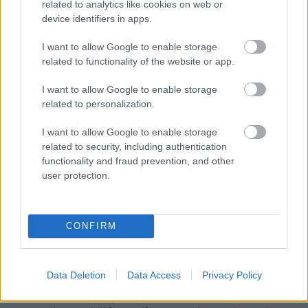
ντεμπούτο του Λάσο, η Ρίτσμοντ θα έχανε με το
related to analytics like cookies on web or
βαρύ 4-1 από τους Αετούς!
device identifiers in apps.
I want to allow Google to enable storage
Κατά τα λόγια του,
«κρατήσαμε τα χρώματα ίδια
related to functionality of the website or app.
γιατί η Apple, μας είπε “κάνουμε μία σειρά που
αφορά το ποδόσφαιρο και είμαστε μία διεθνής
I want to allow Google to enable storage
related to personalization.
πλατφόρμα για τους φίλους της Premier League”.
Οπότε εμείς, ελπίζαμε πως οι τηλεθεατές θα
I want to allow Google to enable storage
αναγνώριζαν το Σέλχαρστ Παρκ όταν θα έβλεπαν
related to security, including authentication
τις σκηνές»...
functionality and fraud prevention, and other
user protection.
@Photo credits:
Χρήστος Ζωίδης
CONFIRM
Data Deletion
Data Access
Privacy Policy
Διάβασε όλα τα
τελευταία νέα
της αθλητικής