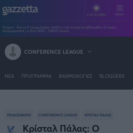
Παράκαμψη προς το κυρίως περιεχόμενο
MENU
LIVE SCORES
Slogun:
Και οι 5 «ευρωπαίοι» παίζουν την επόμενη εβδομάδα. Οι τρεις
προκριματικά, οι δύο (ΑΕΚ - ΟΦΗ) τελικό...
ΠΟΔΟΣΦΑΙΡΟ
CONFERENCE LEAGUE
Stoiximan Super League
ΜΠΑΣΚΕΤ
Super League 2
Stoiximan GBL
Όλες οι διοργανώσεις
ΒΟΛΕΪ
Champions League
NEA
EuroLeague
ΠΡΟΓΡΑΜΜΑ
ΒΑΘΜΟΛΟΓΙΕΣ
BLOGGERS
Novibet Volley League
ΑΛΛΑ ΣΠΟΡ
STOIXIMAN SUPER LEAGUE
Europa League
Champions League
Volley League Γυναικών
Τένις
PLUS
Conference League
NBA
SUPER LEAGUE 2
Pre League
Χάντμπολ
Πολιτική
Κύπελλο Ελλάδας
Εθνική Μπάσκετ
BLOGGERS
Κύπελλο Ανδρών
Πόλο
Κοινωνία
Premier League
PREMIER LEAGUE
Elite League
Νίκος Αθανασίου
ΠΟΔΟΣΦΑΙΡΟ
CONFERENCE LEAGUE
ΚΡΙΣΤΑΛ ΠΑΛΑΣ
GMOTION
Κύπελλο Γυναικών
Διεθνή
Στίβος
La Liga
Δημήτρης Βέργος
Α1 Γυναικών
Κρίσταλ Πάλας: Ο
GMotion F1
Champions League
Viral
FA CUP
ΠΡΩΤΟΣΕΛΙΔΑ
Γυμναστική
Serie A
Βασίλης Βλαχόπουλος
Κύπελλο Ελλάδος