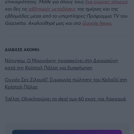
επικαιρότητας. Μάθε για όλους τους
live αγώνες σήμερα
και δες τις
αθλητικές μεταδόσεις
της ημέρας και της
εβδομάδας μέσα από το υπερπλήρες Πρόγραμμα TV του
Gazzetta. Ακολούθησέ μας και στο
Google News
.
ΔΙΑΒΑΣΕ ΑΚΟΜΗ:
Νότιγχαμ: Ο Μαρινάκης προσφεύγει στη Δικαιοσύνη
κατά της Κρίσταλ Πάλας για δυσφήμηση
Ουνιόν Σεν Ζιλουάζ: Συμφωνία πώλησης του Καλαϊλί στη
Κρίσταλ Πάλας
Τσέλσι: Ολοκληρώνει το deal των 60 εκατ. για Λακρουά