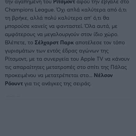
την αγαπημένη του
Ρίτσμοντ
αφού την έβγαλε στο
Champions League. Όχι απλά καλύτερα από ό,τι
τη βρήκε, αλλά πολύ καλύτερα απ' ό,τι θα
μπορούσε κανείς να φανταστεί. Όλα αυτά, με
αμφότερους να μεγαλουργούν στον ίδιο χώρο.
Βλέπετε, το
Σέλχαρστ Παρκ
αποτέλεσε τον τόπο
γυρισμάτων των εντός έδρας αγώνων της
Ρίτσμοντ, με τα συνεργεία του Apple TV να κάνουν
τις απαραίτητες μετατροπές στο σπίτι της Πάλας
προκειμένου να μετατρέπεται στο...
Νέλσον
Ρόουντ
για τις ανάγκες της σειράς.