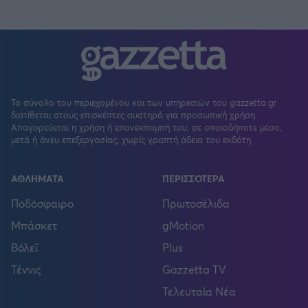
Το σύνολο του περιεχομένου και των υπηρεσιών του gazzetta.gr
διατίθεται στους επισκέπτες αυστηρά για προσωπική χρήση.
Απαγορεύεται η χρήση ή επανεκπομπή του, σε οποιοδήποτε μέσο,
μετά ή άνευ επεξεργασίας, χωρίς γραπτή άδεια του εκδότη.
ΑΘΛΗΜΑΤΑ
ΠΕΡΙΣΣΟΤΕΡΑ
Ποδόσφαιρο
Πρωτοσέλιδα
Μπάσκετ
gMotion
Βόλεϊ
Plus
Τέννις
Gazzetta TV
Τελευταία Νέα