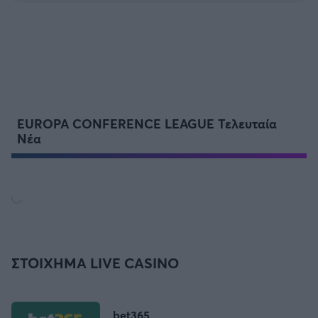
EUROPA CONFERENCE LEAGUE Τελευταία
Νέα
ΣΤΟΙΧΗΜΑ LIVE CASINO
bet365