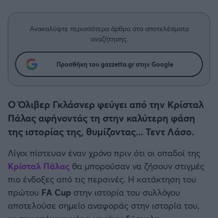
Η μητρότητα στον πάγκο
Δημήτρης Τσορμπατζόγλου
Κύπελλο Γερμανίας
Συνεντεύξεις
Άρης
Μεγάλη μου Αγάπη
Ανακαλύψτε περισσότερα άρθρα στα αποτελέσματα
Κύπελλο Ελλάδος
Μια Ιστορία από την Πόλη
αναζήτησης.
Λεβαδειακός
CHAMPIONS LEAGUE
Προσθήκη του gazzetta.gr στην Google
ΟΦΗ
EUROPA LEAGUE
Βόλος
Ο Όλιβερ Γκλάσνερ φεύγει από την Κρίσταλ
UEFA NATIONS LEAGUE
Πάλας αφήνοντάς τη στην καλύτερη φάση
Ατρόμητος Αθηνών
της ιστορίας της, θυμίζοντας... Τεντ Λάσο.
COPA AMERICA
Κηφισιά
Λίγοι πίστευαν έναν χρόνο πριν ότι οι οπαδοί της
Μουντιάλ 2026
Κρίσταλ Πάλας
θα μπορούσαν να ζήσουν στιγμές
Αστέρας Τρίπολης
πιο ένδοξες από τις περσινές. Η κατάκτηση του
EURO
πρώτου
FA Cup
στην ιστορία του συλλόγου
Παναιτωλικός
αποτελούσε σημείο αναφοράς στην ιστορία του,
Γ' Εθνική