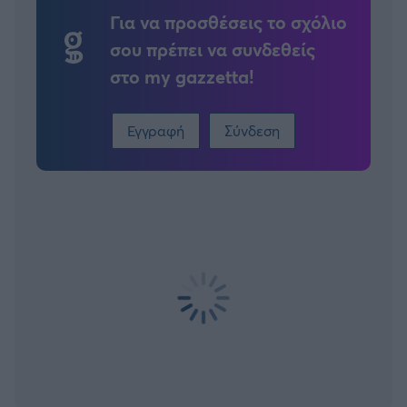
Για να προσθέσεις το σχόλιο
σου πρέπει να συνδεθείς
στο my gazzetta!
Εγγραφή
Σύνδεση