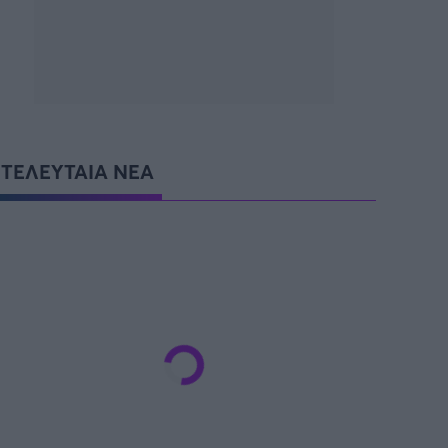
SUPER CUP Ελλάδας
ΤΕΛΕΥΤΑΙΑ ΝΕΑ