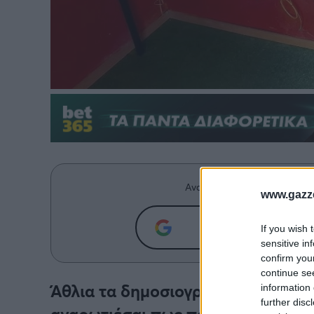
Ανακαλύψτε περισσότερα άρ
www.gazze
Προσθήκη του g
If you wish 
sensitive in
confirm you
continue se
Άθλια τα δημοσιογραφικά μπουθ τ
information 
further disc