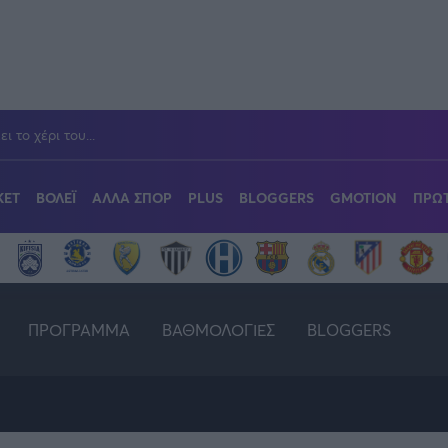
 το χέρι του...
ΚΕΤ
ΒΟΛΕΪ
ΑΛΛΑ ΣΠΟΡ
PLUS
BLOGGERS
GMOTION
ΠΡΩΤ
WETTEN
ague
gue
Κοινωνία
Δημήτρης Βέργος
Οδηγός F1
GAZZ FLOOR BY NOVIBET
Super League 2
EuroLeague
Volley League Γυναικών
Χάντμπολ
Διεθνή
Βασίλης Βλαχ
GMotion WR
POLE POSIT
Champio
Champio
Pre Lea
Πόλο
GAZZETTA ACTS
GAZZET
Gazzetta For Her
Unique
ΠΡΟΓΡΑΜΜΑ
ΒΑΘΜΟΛΟΓΙΕΣ
BLOGGERS
ET
Υγεία
Αντώνης Καλκαβούρας
Showbiz
Αντώνης Καρ
Κύπελλο Ελλάδας
Elite League
Champions League
Κολύμβηση
Premier
Α1 Γυνα
CEV Cu
Μπιτς Βό
Θέμα Ισότητας
Wyscout 
Για τον Αλέξανδρο
InStat An
Κώστας Νικολακόπουλος
Γιάννης Πάλλ
Mundobasket
Bundesliga
Ξιφασκία
Ligue 1
Basketak
Σκοποβο
#GiatonAlki
Συνεντεύ
XIMAN SUPER LEAGUE
SUPER LEAGUE 2
Γιάννης Σερέτης
Σταύρος Σουν
Η μητρότητα στον πάγκο
Μεγάλη 
Wyscout Analysis
Τζούντο
Ευρώπη
Πινγκ - 