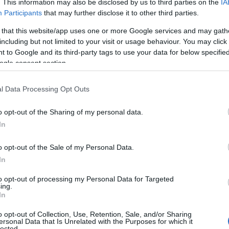
α διεξαγωγή ευρωπαϊκών αγώνων...
. This information may also be disclosed by us to third parties on the
IA
Participants
that may further disclose it to other third parties.
ΗΤΡΗΣ ΒΕΡΓΟΣ
 that this website/app uses one or more Google services and may gath
including but not limited to your visit or usage behaviour. You may click 
 από άλλη εποχή
, αλλά αυτό που αντικρίσαμε
 to Google and its third-party tags to use your data for below specifi
μια παρωδία!
ogle consent section.
γηπέδου στην Ευρώπη και πραγματικά είναι να
l Data Processing Opt Outs
ια να να διεξάγει αγώνες διοργανώσεων της UEFA
e League!
o opt-out of the Sharing of my personal data.
In
o opt-out of the Sale of my Personal Data.
In
to opt-out of processing my Personal Data for Targeted
ing.
In
o opt-out of Collection, Use, Retention, Sale, and/or Sharing
ersonal Data that Is Unrelated with the Purposes for which it
lected.