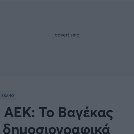
Μια Ιστο
Μιχάλης Τσαμπάς
Δημήτρης Τσ
 A
Κύπελλο Ιταλίας
Άρση Βαρών
ESLIGA
LIGUE 1
λο Γερμανίας
Κύπελλο Ελλάδος
FOLLOW US
 NATIONS LEAGUE
COPA AMERICA
ική
Προκριματικά MUNDIAL 2
ΓΙΕΚΑΝΟ
ή Φιλικά
Ποδόσφαιρο Γυναικών
- ΑΕΚ: Το Βαγέκας
EREDIVISIE
α δημοσιογραφικά