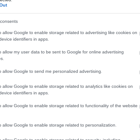
Out
consents
o allow Google to enable storage related to advertising like cookies on
evice identifiers in apps.
ο, το έδρανο είναι ψηλό, αλλά υπάρχει μόλις μια
o allow my user data to be sent to Google for online advertising
ώς ό,τι γράφεις, το γράφεις όρθιος!
s.
ρέκλες, η απάντηση ήταν «λυπούμαστε, όχι. Έχετε
to allow Google to send me personalized advertising.
ναι και αυτό, αν και συνάδελφοι σε άλλες θέσεις
o allow Google to enable storage related to analytics like cookies on
evice identifiers in apps.
o allow Google to enable storage related to functionality of the website
o allow Google to enable storage related to personalization.
o allow Google to enable storage related to security, including