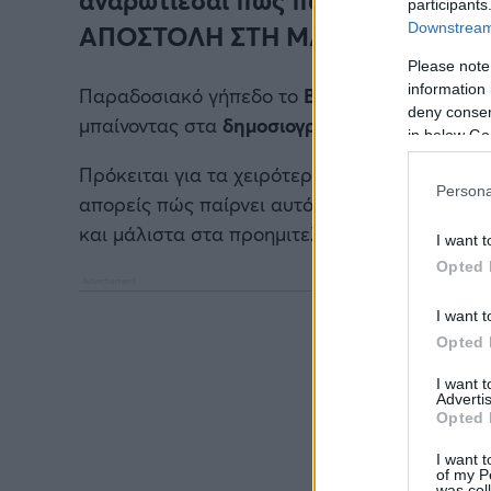
αναρωτιέσαι πως παίρνει άδεια γι
participants
Downstream 
ΑΠΟΣΤΟΛΗ ΣΤΗ ΜΑΔΡΙΤΗ: ΔΗΜ
Please note
information 
Παραδοσιακό γήπεδο το
Βαγέκας
,
ρομαντικό,
deny consent
μπαίνοντας στα
δημοσιογραφικά μπουθ
είναι 
in below Go
Πρόκειται για τα χειρότερα δημοσιογραφικά 
Persona
απορείς πώς παίρνει αυτό το γήπεδο άδεια γ
και μάλιστα στα προημιτελικά του Conferenc
I want t
Opted 
I want t
Opted 
I want 
Advertis
Opted 
I want t
of my P
was col