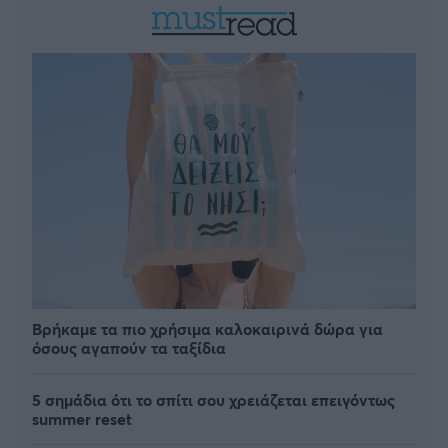
Βρήκαμε τα πιο χρήσιμα καλοκαιρινά δώρα για
όσους αγαπούν τα ταξίδια
5 σημάδια ότι το σπίτι σου χρειάζεται επειγόντως
summer reset