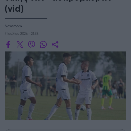
Οδηγός F1
CEV Cup
Τεχνολογία
(vid)
Παναγιώτης Δαλαταριώφ
Κολύμβηση
ΑΘΛΗΤΙΚΕΣ ΜΕΤΑΔΟΣΕΙΣ
Bundesliga
EuroCup
GMotion WRC
SERIE A
Υγεία
Challenge Cup
Ανδρέας Δημάτος
Μπιτς Βόλεϊ
Ligue 1
Mundobasket
GMotion MotoGP
LIVE SCORE
Showbiz
Αντώνης Καλκαβούρας
Κύπελλο Ιταλίας
Ιστιοπλοΐα
Basketaki
Newsroom
Εθνική Ελλάδος
GWOMEN
Αντώνης Καρπετόπουλος
7 Ιουλίου 2026 - 21:36
Eurobasket
Κωπηλασία
Μουντιάλ 2026
Δημήτρης Κατσιώνης
LA LIGA
ΑΘΛΗΤΙΚΗ ΗΧΩ
Ξιφασκία
Wyscout Analysis
Γιώργος Κούβαρης
ΕΚΠΟΜΠΕΣ
Σκοποβολή
Ευρώπη
COPA DEL REY
Κώστας Νικολακόπουλος
GALACTICOS BY INTERWETTEN
Κόσμος
Πάλη
ΟΜΑΔΕΣ
Γιάννης Πάλλας
GAZZ FLOOR BY NOVIBET
BUNDESLIGA
Νίκος Παπαδογιάννης
Τάε κβον ντο
ΑΕΚ
PODCASTS
POLE POSITION BY ALLWYN
Γιώργος Σακελλαρίου
Τζούντο
ΣΠΛΙΤ
LIGUE 1
OLD SCHOOL
GAZZETTA ACTS
Γιάννης Σερέτης
Ολυμπιακός
Πινγκ - πονγκ
Transfer Stories
ΜΕΤΑΒΙΒΑΣΗ BY NOVIBET
Gazzetta For Her
Σταύρος Σουντουλίδης
GAZZETTA SPECIALS
gMotion
SüPER LIG
Μαχητικά Αθλήματα
Θέμα Ισότητας
Δημήτρης Τομαράς
ΠΑΟΚ
Unique
Πυγμαχία
Για τον Αλέξανδρο
Γιώργος Τσακίρης
Wyscout Analysis
PREMIER LEAGUE Ρωσίας
Άρση Βαρών
#GiatonAlki
Παναθηναϊκός
Μιχάλης Τσαμπάς
InStat Analysis