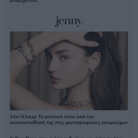
Λένι Κλουμ: Το μυστικό πίσω από την
αυτοπεποίθησή της στις φωτογραφίσεις εσωρούχων