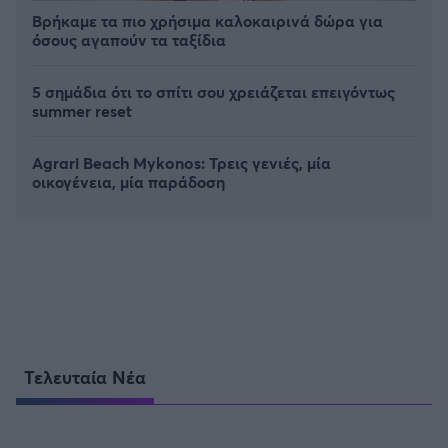
Βρήκαμε τα πιο χρήσιμα καλοκαιρινά δώρα για
όσους αγαπούν τα ταξίδια
5 σημάδια ότι το σπίτι σου χρειάζεται επειγόντως
summer reset
Agrari Beach Mykonos: Τρεις γενιές, μία
οικογένεια, μία παράδοση
Τελευταία Νέα