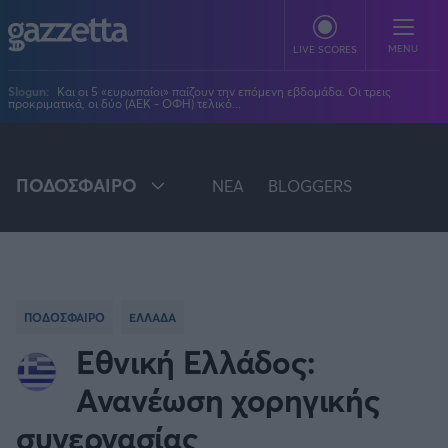
Παράκαμψη προς το κυρίως περιεχόμενο
MENU
LIVE SCORES
Slogun:
Και οι 5 «ευρωπαίοι» παίζουν την επόμενη εβδομάδα. Οι τρεις
προκριματικά, οι δύο (ΑΕΚ - ΟΦΗ) τελικό...
ΠΟΔΟΣΦΑΙΡΟ
Stoiximan Super League
ΠΟΔΟΣΦΑΙΡΟ
NEA
BLOGGERS
ΜΠΑΣΚΕΤ
Super League 2
Stoiximan GBL
Όλες οι διοργανώσεις
ΒΟΛΕΪ
Champions League
EuroLeague
Novibet Volley League
ΑΛΛΑ ΣΠΟΡ
STOIXIMAN SUPER LEAGUE
Europa League
Champions League
Volley League Γυναικών
Τένις
PLUS
Conference League
NBA
ΠΟΔΟΣΦΑΙΡΟ
ΕΛΛΑΔΑ
SUPER LEAGUE 2
Pre League
Χάντμπολ
Πολιτική
Κύπελλο Ελλάδας
Εθνική Μπάσκετ
BLOGGERS
Εθνική Ελλάδος:
Κύπελλο Ανδρών
Πόλο
Κοινωνία
Premier League
PREMIER LEAGUE
Elite League
Νίκος Αθανασίου
Ανανέωση χορηγικής
GMOTION
Κύπελλο Γυναικών
Διεθνή
Στίβος
La Liga
Δημήτρης Βέργος
Α1 Γυναικών
GMotion F1
Champions League
συνεργασίας
Viral
FA CUP
ΠΡΩΤΟΣΕΛΙΔΑ
Γυμναστική
Serie A
Βασίλης Βλαχόπουλος
Κύπελλο Ελλάδος