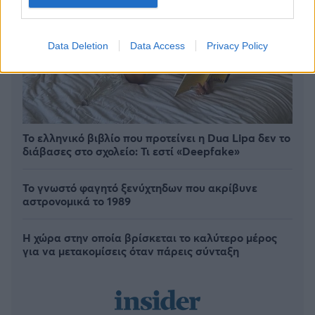
Data Deletion
Data Access
Privacy Policy
Το ελληνικό βιβλίο που προτείνει η Dua Lipa δεν το
διάβασες στο σχολείο: Τι εστί «Deepfake»
Το γνωστό φαγητό ξενύχτηδων που ακρίβυνε
αστρονομικά το 1989
Η χώρα στην οποία βρίσκεται το καλύτερο μέρος
για να μετακομίσεις όταν πάρεις σύνταξη