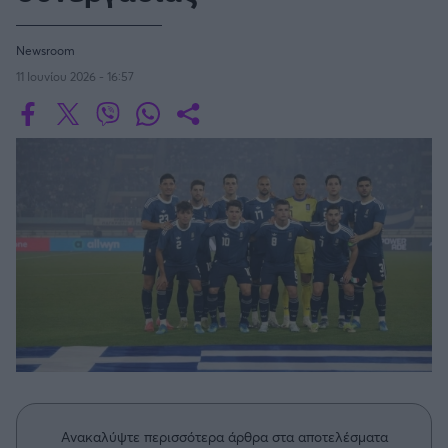
Οδηγός F1
CEV Cup
Τεχνολογία
Παναγιώτης Δαλαταριώφ
Κολύμβηση
ΑΘΛΗΤΙΚΕΣ ΜΕΤΑΔΟΣΕΙΣ
Bundesliga
EuroCup
GMotion WRC
SERIE A
Υγεία
Challenge Cup
Ανδρέας Δημάτος
Newsroom
Μπιτς Βόλεϊ
Ligue 1
Mundobasket
GMotion MotoGP
LIVE SCORE
Showbiz
Αντώνης Καλκαβούρας
11 Ιουνίου 2026 - 16:57
Κύπελλο Ιταλίας
Ιστιοπλοΐα
Basketaki
Εθνική Ελλάδος
GWOMEN
Αντώνης Καρπετόπουλος
Eurobasket
Κωπηλασία
Μουντιάλ 2026
Δημήτρης Κατσιώνης
LA LIGA
ΑΘΛΗΤΙΚΗ ΗΧΩ
Ξιφασκία
Wyscout Analysis
Γιώργος Κούβαρης
ΕΚΠΟΜΠΕΣ
Σκοποβολή
Ευρώπη
COPA DEL REY
Κώστας Νικολακόπουλος
GALACTICOS BY INTERWETTEN
Κόσμος
Πάλη
ΟΜΑΔΕΣ
Γιάννης Πάλλας
GAZZ FLOOR BY NOVIBET
BUNDESLIGA
Νίκος Παπαδογιάννης
Τάε κβον ντο
ΑΕΚ
PODCASTS
POLE POSITION BY ALLWYN
Γιώργος Σακελλαρίου
Τζούντο
ΣΠΛΙΤ
LIGUE 1
OLD SCHOOL
GAZZETTA ACTS
Γιάννης Σερέτης
Ολυμπιακός
Πινγκ - πονγκ
Transfer Stories
ΜΕΤΑΒΙΒΑΣΗ BY NOVIBET
Gazzetta For Her
Σταύρος Σουντουλίδης
GAZZETTA SPECIALS
gMotion
SüPER LIG
Μαχητικά Αθλήματα
Θέμα Ισότητας
Δημήτρης Τομαράς
ΠΑΟΚ
Unique
Πυγμαχία
Για τον Αλέξανδρο
Γιώργος Τσακίρης
Wyscout Analysis
PREMIER LEAGUE Ρωσίας
Άρση Βαρών
#GiatonAlki
Παναθηναϊκός
Μιχάλης Τσαμπάς
InStat Analysis
Ανακαλύψτε περισσότερα άρθρα στα αποτελέσματα