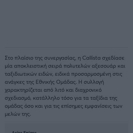
EREDIVISIE
Άρσεναλ
CYPRUS LEAGUE BY STOIXIMAN
Γιουβέντους
Παγκόσμιο Κύπελλο Συλλόγων 2025
Μίλαν
LIGA PORTUGAL BETCLIC
Στο πλαίσιο της συνεργασίας, η Callista σχεδίασε
Ίντερ
μία αποκλειστική σειρά πολυτελών αξεσουάρ και
Α' Εθνική Γυναικών
ταξιδιωτικών ειδών, ειδικά προσαρμοσμένη στις
Μπάγερν Μονάχου
ανάγκες της Εθνικής Ομάδας. Η συλλογή
SUPER CUP Ελλάδας
χαρακτηρίζεται από λιτό και διαχρονικό
Παρί Σεν Ζερμέν
σχεδιασμό, κατάλληλο τόσο για τα ταξίδια της
ομάδας όσο και για τις επίσημες εμφανίσεις των
μελών της.
Δείτε Επίσης