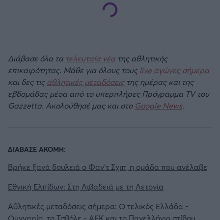
Διάβασε όλα τα
τελευταία νέα
της αθλητικής
επικαιρότητας. Μάθε για όλους τους
live αγώνες σήμερα
και δες τις
αθλητικές μεταδόσεις
της ημέρας και της
εβδομάδας μέσα από το υπερπλήρες Πρόγραμμα TV του
Gazzetta. Ακολούθησέ μας και στο
Google News
.
ΔΙΑΒΑΣΕ ΑΚΟΜΗ:
Βρήκε ξανά δουλειά ο Φαν'τ Σχιπ, η ομάδα που ανέλαβε
Εθνική Ελπίδων: Στη Λιβαδειά με τη Λετονία
Αθλητικές μεταδόσεις σήμερα: Ο τελικός Ελλάδα -
Ουγγαρία, το Τσβόλε - ΑΕΚ και το Πανελλήνιο στίβου