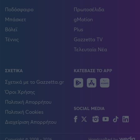
Ποδόσφαιρο
Πρωτοσέλιδα
Μπάσκετ
gMotion
Βόλεϊ
Plus
Τέννις
Gazzetta TV
Τελευταία Νέα
ΣΧΕΤΙΚΑ
ΚΑΤΕΒΑΣΕ ΤΟ APP
Android
IOS
Huawei
Σχετικά με το Gazzetta.gr
Όροι Χρήσης
Πολιτική Απορρήτου
SOCIAL MEDIA
Πολιτική Cookies
Facebook
Twitter
Instagram
YouTube
TikTok
Lin
Διαχείριση Απορρήτου
Copyright © 2008 - 2026
Handcrafted by