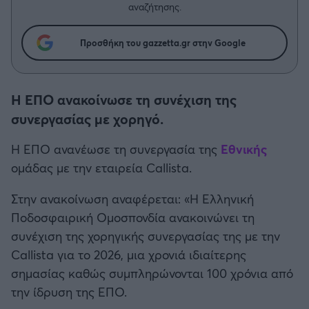
Η μητρότητα στον πάγκο
Δημήτρης Τσορμπατζόγλου
Κύπελλο Γερμανίας
αναζήτησης.
Συνεντεύξεις
Άρης
Μεγάλη μου Αγάπη
Προσθήκη του gazzetta.gr στην Google
Κύπελλο Ελλάδος
Μια Ιστορία από την Πόλη
Λεβαδειακός
CHAMPIONS LEAGUE
ΟΦΗ
Η ΕΠΟ ανακοίνωσε τη συνέχιση της
συνεργασίας με χορηγό.
EUROPA LEAGUE
Βόλος
Η ΕΠΟ ανανέωσε τη συνεργασία της
Εθνικής
UEFA NATIONS LEAGUE
ομάδας με την εταιρεία Callista.
Ατρόμητος Αθηνών
COPA AMERICA
Στην ανακοίνωση αναφέρεται: «Η Ελληνική
Κηφισιά
Ποδοσφαιρική Ομοσπονδία ανακοινώνει τη
Μουντιάλ 2026
συνέχιση της χορηγικής συνεργασίας της με την
Αστέρας Τρίπολης
Callista για το 2026, μια χρονιά ιδιαίτερης
EURO
σημασίας καθώς συμπληρώνονται 100 χρόνια από
Παναιτωλικός
την ίδρυση της ΕΠΟ.
Γ' Εθνική