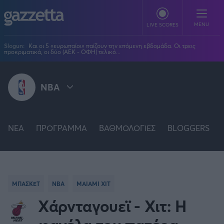
Παράκαμψη προς το κυρίως περιεχόμενο
MENU
LIVE SCORES
Slogun:
Και οι 5 «ευρωπαίοι» παίζουν την επόμενη εβδομάδα. Οι τρεις
προκριματικά, οι δύο (ΑΕΚ - ΟΦΗ) τελικό...
ΠΟΔΟΣΦΑΙΡΟ
NBA
Stoiximan Super League
ΜΠΑΣΚΕΤ
Super League 2
Stoiximan GBL
Όλες οι διοργανώσεις
ΒΟΛΕΪ
Champions League
NEA
EuroLeague
ΠΡΟΓΡΑΜΜΑ
ΒΑΘΜΟΛΟΓΙΕΣ
BLOGGERS
Novibet Volley League
ΑΛΛΑ ΣΠΟΡ
STOIXIMAN GBL
Europa League
Champions League
Volley League Γυναικών
Τένις
PLUS
Conference League
NBA
EUROLEAGUE
Pre League
Χάντμπολ
Πολιτική
Κύπελλο Ελλάδας
Εθνική Μπάσκετ
BLOGGERS
Κύπελλο Ανδρών
ΜΠΑΣΚΕΤ
NBA
ΜΑΙΑΜΙ ΧΙΤ
Πόλο
Κοινωνία
Premier League
EUROCUP
Elite League
Νίκος Αθανασίου
GMOTION
Κύπελλο Γυναικών
Διεθνή
Xάρνταγουεϊ - Χιτ: Η
Στίβος
La Liga
Δημήτρης Βέργος
Α1 Γυναικών
GMotion F1
Champions League
Viral
BASKETBALL CHAMPIONS LEAGUE
ΠΡΩΤΟΣΕΛΙΔΑ
Γυμναστική
Serie A
Βασίλης Βλαχόπουλος
Κύπελλο Ελλάδος