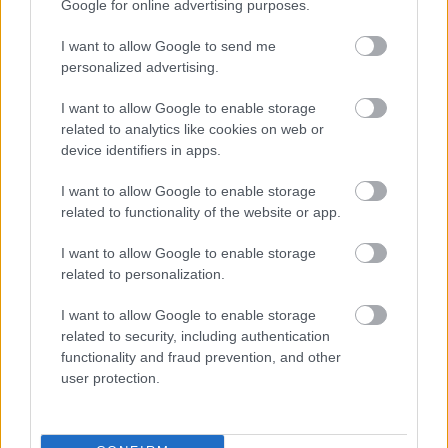
https://t.co/KJfYHwJqDX
Google for online advertising purposes.
pic.twitter.com/eYvD9pk
I want to allow Google to send me
personalized advertising.
— Miami HEAT
I want to allow Google to enable storage
related to analytics like cookies on web or
July 7,
(@MiamiHEAT)
device identifiers in apps.
2026
I want to allow Google to enable storage
related to functionality of the website or app.
I want to allow Google to enable storage
@Photo credits:
heat/twitter
related to personalization.
I want to allow Google to enable storage
related to security, including authentication
functionality and fraud prevention, and other
user protection.
Διάβασε όλα τα
τελευταία νέα
της αθλητικής
επικαιρότητας. Μάθε για όλους τους
live αγώνες σήμερα