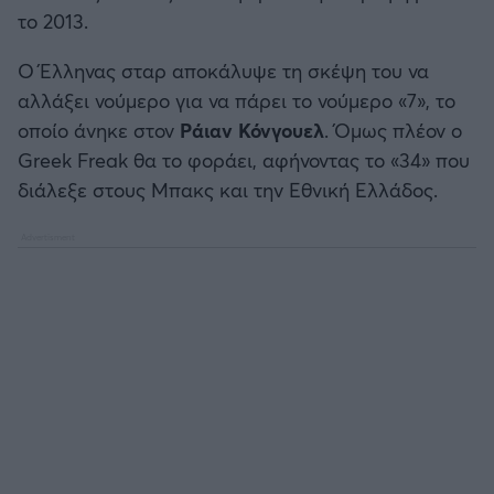
Καλαμάτα
το 2013.
Μπάσκετ: Κίνα
Ο Έλληνας σταρ αποκάλυψε τη σκέψη του να
Ηρακλής
αλλάξει νούμερο για να πάρει το νούμερο «7», το
Προολυμπιακό Τουρνουά
οποίο άνηκε στον
Ράιαν Κόνγουελ
. Όμως πλέον ο
Μπαρτσελόνα
Greek Freak θα το φοράει, αφήνοντας το «34» που
Προκριματικά EUROBASKET
διάλεξε στους Μπακς και την Εθνική Ελλάδος.
Ρεάλ Μαδρίτης
EUROBASKET 2025
Ατλέτικο Μαδρίτης
Προκριματικά MUNDOBASKET
Μάντσεστερ Γιουνάιτεντ
Παγκόσμιο Κύπελλο
Μάντσεστερ Σίτι
EUROBASKET Γυναικών 2025
Λίβερπουλ
Ολυμπιακοί Αγώνες Μπάσκετ
Τσέλσι