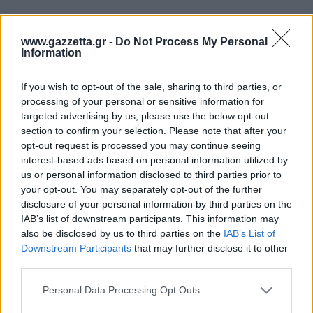
ΟΠΑΠ BASKET LEAGUE
Άρσεναλ
www.gazzetta.gr -
Do Not Process My Personal
Προολυμπιακό τουρνουά μπάσκετ
Information
Γιουβέντους
BASKETAKI
If you wish to opt-out of the sale, sharing to third parties, or
processing of your personal or sensitive information for
Μίλαν
targeted advertising by us, please use the below opt-out
EUROBASKET U20
section to confirm your selection. Please note that after your
opt-out request is processed you may continue seeing
Ίντερ
Τουρνουά Ακρόπολις 2025
interest-based ads based on personal information utilized by
us or personal information disclosed to third parties prior to
Μπάγερν Μονάχου
your opt-out. You may separately opt-out of the further
disclosure of your personal information by third parties on the
IAB’s list of downstream participants. This information may
Παρί Σεν Ζερμέν
also be disclosed by us to third parties on the
IAB’s List of
Downstream Participants
that may further disclose it to other
third parties.
Ο Κόνγουελ μίλησε για το γεγονός πως το «7» έχει
Please note that this website/app uses one or more Google
πλέον νέο κάτοχο και έδειξε να μην τον ενοχλεί
Personal Data Processing Opt Outs
services and may gather and store information including but
καθόλου. «Ο Γιάννης παίρνει ό,τι θέλει. Εγώ τώρα