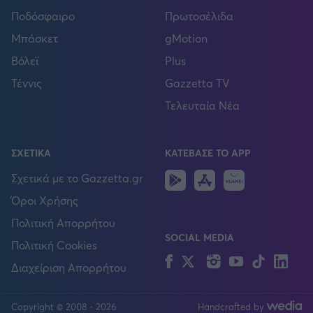
Ποδόσφαιρο
Πρωτοσέλιδα
Μπάσκετ
gMotion
Βόλεϊ
Plus
Τέννις
Gazzetta TV
Τελευταία Νέα
ΣΧΕΤΙΚΑ
ΚΑΤΕΒΑΣΕ ΤΟ APP
Android
IOS
Huawei
Σχετικά με το Gazzetta.gr
Όροι Χρήσης
Πολιτική Απορρήτου
SOCIAL MEDIA
Πολιτική Cookies
Facebook
Twitter
Instagram
YouTube
TikTok
Lin
Διαχείριση Απορρήτου
Copyright © 2008 - 2026
Handcrafted by