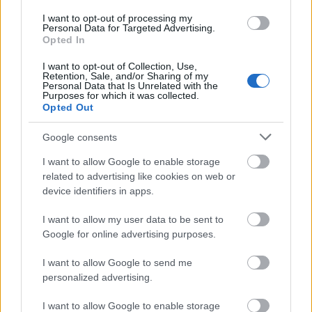
Διάβασε όλα τα
τελευταία νέα
της αθλητικής
I want to opt-out of processing my
Personal Data for Targeted Advertising.
επικαιρότητας. Μάθε για όλους τους
live αγώνες σήμερα
Opted In
και δες τις
αθλητικές μεταδόσεις
της ημέρας και της
εβδομάδας μέσα από το υπερπλήρες Πρόγραμμα TV του
I want to opt-out of Collection, Use,
Retention, Sale, and/or Sharing of my
Gazzetta. Ακολούθησέ μας και στο
Google News
.
Personal Data that Is Unrelated with the
Purposes for which it was collected.
Opted Out
Google consents
ΔΙΑΒΑΣΕ ΑΚΟΜΗ:
I want to allow Google to enable storage
NBA: Ενδιαφέρον για τον Κλέι Τόμπσον από Χιτ και
related to advertising like cookies on web or
Λέικερς
device identifiers in apps.
Αποθέωση Ντουράντ σε Αντετοκούνμπο: «Θα μπορούσε
I want to allow my user data to be sent to
να γίνει GOAT αν το ήθελε»
Google for online advertising purposes.
Χιτ για Αντετοκούνμπο και Αντεμπάγιο: «Τι θα λέγατε για
I want to allow Google to send me
αδέρφια της καταστροφής;»
personalized advertising.
I want to allow Google to enable storage