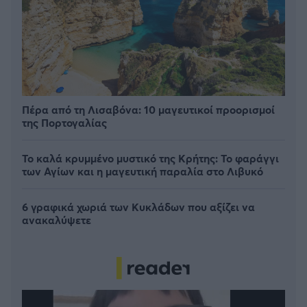
Πέρα από τη Λισαβόνα: 10 μαγευτικοί προορισμοί
της Πορτογαλίας
Το καλά κρυμμένο μυστικό της Κρήτης: Το φαράγγι
των Αγίων και η μαγευτική παραλία στο Λιβυκό
6 γραφικά χωριά των Κυκλάδων που αξίζει να
ανακαλύψετε