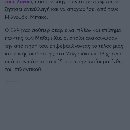
τους λόγους
που τον οδήγησαν στην απόφαση να
Καλαμάτα
ζητήσει ανταλλαγή και να αποχωρήσει από τους
Μπάσκετ: Κίνα
Μιλγουόκι Μπακς.
Ηρακλής
Προολυμπιακό Τουρνουά
Ο Έλληνας σούπερ σταρ είναι πλέον και επίσημα
Μπαρτσελόνα
παίκτης των
Μαϊάμι Χιτ
, οι οποίοι ανακοίνωσαν
Προκριματικά EUROBASKET
την απόκτησή του, επιβεβαιώνοντας το τέλος μιας
Ρεάλ Μαδρίτης
ιστορικής διαδρομής στο Μιλγουόκι επί 13 χρόνια,
EUROBASKET 2025
από όταν πάτησε το πόδι του στην αντίπερα όχθη
Ατλέτικο Μαδρίτης
του Ατλαντικού.
Προκριματικά MUNDOBASKET
Μάντσεστερ Γιουνάιτεντ
Παγκόσμιο Κύπελλο
Μάντσεστερ Σίτι
EUROBASKET Γυναικών 2025
Λίβερπουλ
Ολυμπιακοί Αγώνες Μπάσκετ
Τσέλσι