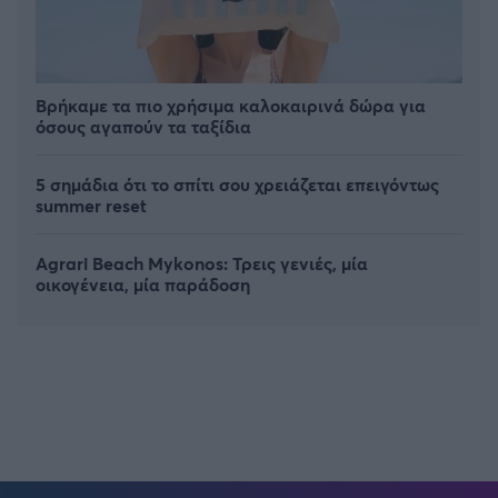
Βρήκαμε τα πιο χρήσιμα καλοκαιρινά δώρα για
όσους αγαπούν τα ταξίδια
5 σημάδια ότι το σπίτι σου χρειάζεται επειγόντως
summer reset
Agrari Beach Mykonos: Τρεις γενιές, μία
οικογένεια, μία παράδοση