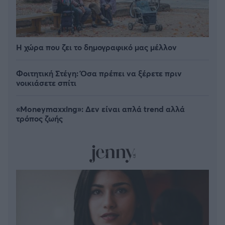
Η χώρα που ζει το δημογραφικό μας μέλλον
Φοιτητική Στέγη: Όσα πρέπει να ξέρετε πριν
νοικιάσετε σπίτι
«Moneymaxxing»: Δεν είναι απλά trend αλλά
τρόπος ζωής