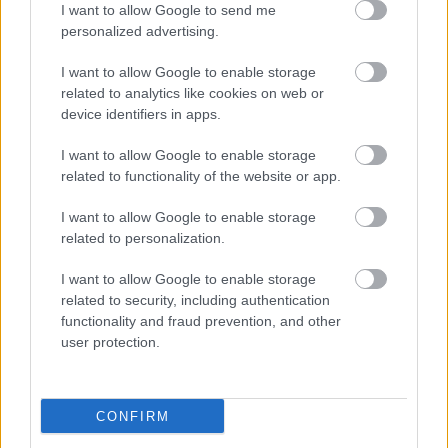
I want to allow Google to send me
personalized advertising.
Για να προσθέσεις το σχόλιο
I want to allow Google to enable storage
σου πρέπει να συνδεθείς
related to analytics like cookies on web or
στο my gazzetta!
device identifiers in apps.
I want to allow Google to enable storage
Εγγραφή
Σύνδεση
related to functionality of the website or app.
I want to allow Google to enable storage
related to personalization.
I want to allow Google to enable storage
Συνδέσου και κάνε το πρώτο σχόλιο...
related to security, including authentication
functionality and fraud prevention, and other
user protection.
BEST OF
INTERNET
CONFIRM