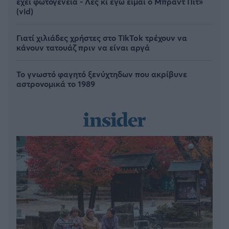
έχει φωτογένεια - Λες κι εγώ είμαι ο Μπραντ Πιτ»
(vid)
Γιατί χιλιάδες χρήστες στο TikTok τρέχουν να
κάνουν τατουάζ πριν να είναι αργά
Το γνωστό φαγητό ξενύχτηδων που ακρίβυνε
αστρονομικά το 1989