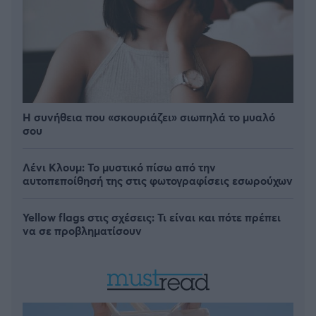
Η συνήθεια που «σκουριάζει» σιωπηλά το μυαλό
σου
Λένι Κλουμ: Το μυστικό πίσω από την
αυτοπεποίθησή της στις φωτογραφίσεις εσωρούχων
Yellow flags στις σχέσεις: Τι είναι και πότε πρέπει
να σε προβληματίσουν