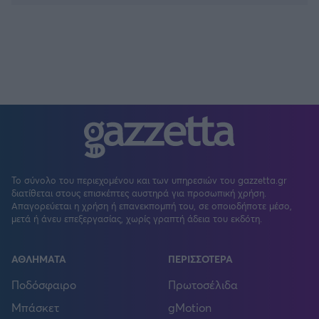
Το σύνολο του περιεχομένου και των υπηρεσιών του gazzetta.gr
διατίθεται στους επισκέπτες αυστηρά για προσωπική χρήση.
Απαγορεύεται η χρήση ή επανεκπομπή του, σε οποιοδήποτε μέσο,
μετά ή άνευ επεξεργασίας, χωρίς γραπτή άδεια του εκδότη.
ΑΘΛΗΜΑΤΑ
ΠΕΡΙΣΣΟΤΕΡΑ
Ποδόσφαιρο
Πρωτοσέλιδα
Μπάσκετ
gMotion