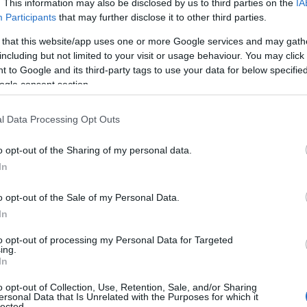
. This information may also be disclosed by us to third parties on the
IA
Participants
that may further disclose it to other third parties.
 that this website/app uses one or more Google services and may gath
including but not limited to your visit or usage behaviour. You may click 
 to Google and its third-party tags to use your data for below specifi
ogle consent section.
l Data Processing Opt Outs
o opt-out of the Sharing of my personal data.
In
o opt-out of the Sale of my Personal Data.
να βήμα παρακάτω. Όπως αναφέρει ο Σαράνια η νέα
In
λάρια, ενώ ο Στεφ είχε και αντίστοιχες προσφορές
to opt-out of processing my Personal Data for Targeted
ε να υπογράψει με τη Li-Ning.
ing.
In
e star Stephen Curry's 10-
o opt-out of Collection, Use, Retention, Sale, and/or Sharing
ersonal Data that Is Unrelated with the Purposes for which it
lected.