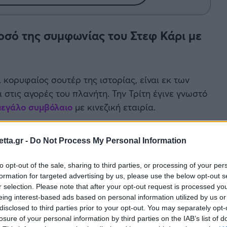
οσό της συμφωνίας του Στεφ Κάρι με
 κορυφαίος σουτέρ της ιστορίας, είναι εκ των
στις αγορές του πλανήτη. Την Τρίτη έγινε γνωστό
μεγάλο συμβόλαιο
με κινεζική εταιρία.
υ Γκόλντεν Στέιτ υπέγραψε συμβόλαιο χορηγίας
tta.gr -
Do Not Process My Personal Information
με τη συμφωνία να είναι για 10 έτη. Η Li-Ning
 Brand
του και περιλαμβάνει προϊόντα μπάσκετ,
to opt-out of the sale, sharing to third parties, or processing of your per
Κάρι να υπογράφει αθλητές κάτω από τη μάρκα του,
formation for targeted advertising by us, please use the below opt-out s
r selection. Please note that after your opt-out request is processed y
eing interest-based ads based on personal information utilized by us or
disclosed to third parties prior to your opt-out. You may separately opt-
losure of your personal information by third parties on the IAB’s list of