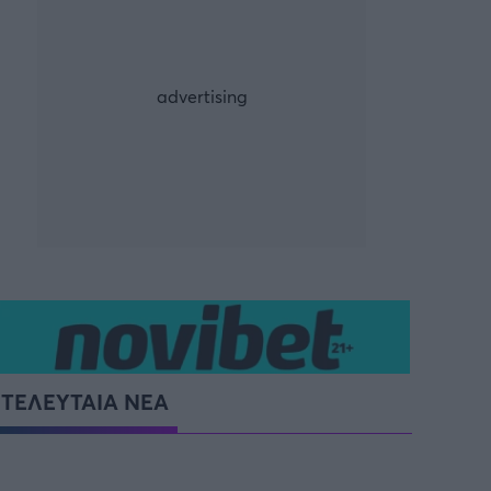
ρία από την Πόλη
ορμπατζόγλου
G-LEAGUE
UE
FIBA EUROPE CUP
τ
Μπάσκετ: Γερμανία
NCAA
Προολυμπιακό Τουρνουά
Παγκόσμιο Κύπελλο
ΤΕΛΕΥΤΑΙΑ ΝΕΑ
Προολυμπιακό τουρνουά
μπάσκετ