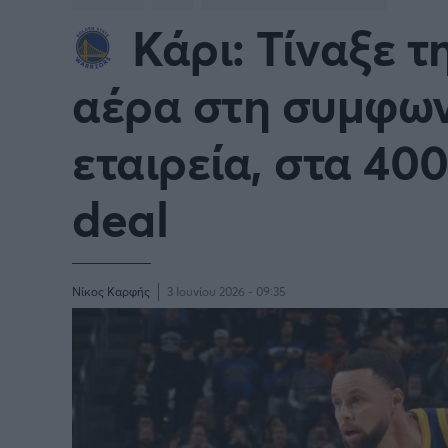
Κάρι: Τίναξε 
BASKETBALL CHAMPIONS
Γιώργος Τσακίρης
NBA
Πυγμαχία
LEAGUE
αέρα στη συμφωνί
VTB LEAGUE
Α1 Μπ
εταιρεία, στα 400
Μπάσκετ: Ισπανία
Μπάσκ
deal
Μπάσκετ: Ιταλία
Μπάσκ
Μπάσκετ: Ισραήλ
Μπάσκ
Νίκος Καρφής
3 Ιουνίου 2026 - 09:35
Προκριματικά EUROBASKET
EURO
EUROBASKET Γυναικών 2025
Ολυμπ