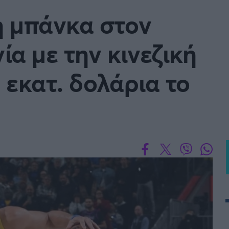
Μια Ιστο
τη μπάνκα στον
Μιχάλης Τσαμπάς
Δημήτρης Τσ
WNBA
Άρση Βαρών
α με την κινεζική
άσκετ Γυναικών
Α2 Μπάσκετ - ELITE LEAG
 εκατ. δολάρια το
ετ: Τουρκία
Κύπελλο Ελλάδας Μπάσκε
FOLLOW US
ετ: Γαλλία
ABA LIGA
ετ: Λιθουανία
Μπάσκετ: Κίνα
Προκριματικά
BASKET 2025
MUNDOBASKET
ιακοί Αγώνες Μπάσκετ
ΟΠΑΠ BASKET LEAGUE