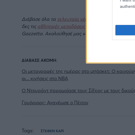
authenti
Διάβασε όλα τα
τελευταία νέα
της αθλητικής επικα
δες τις
αθλητικές μεταδόσεις
της ημέρας και της ε
Gazzetta. Ακολούθησέ μας και στο
Google News
.
ΔΙΑΒΑΣΕ ΑΚΟΜΗ:
Οι μεταγραφές της ημέρας στο μπάσκετ: Ο καινούργι
οι... κινήσεις στο NBA
Ο Ντουράντ παρομοίασε τους Σίξερς με τους δικούς
Γουόριορς: Ανανέωσε ο Πέιτον
Tags:
ΣΤΕΦΕΝ ΚΑΡΙ