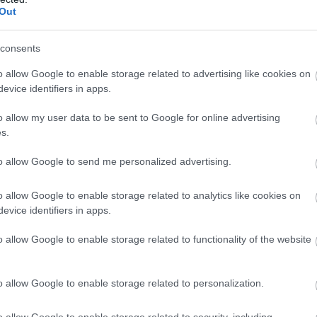
with Li-Ning is worth
Out
stry sources tell ESPN.
consents
ancial commitments from
o allow Google to enable storage related to advertising like cookies on
evice identifiers in apps.
g at least one more
o allow my user data to be sent to Google for online advertising
ose Li-Ning to power
s.
4xp0gy5vJB
to allow Google to send me personalized advertising.
o allow Google to enable storage related to analytics like cookies on
June 2,
@ShamsCharania)
evice identifiers in apps.
o allow Google to enable storage related to functionality of the website
o allow Google to enable storage related to personalization.
o allow Google to enable storage related to security, including