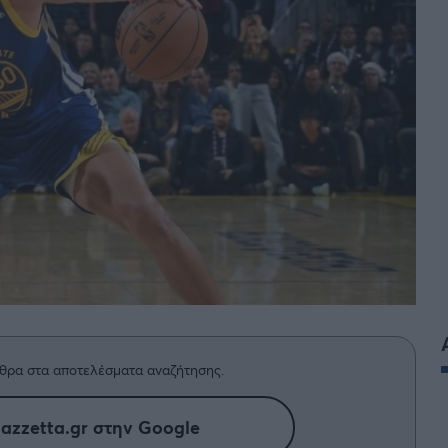
BASKET U20
Τουρνουά Ακρόπολις 2025
θρα στα αποτελέσματα αναζήτησης.
azzetta.gr στην Google