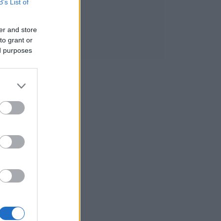
B’s List of
er and store
to grant or
ed purposes