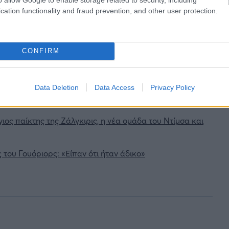
cation functionality and fraud prevention, and other user protection.
ιρότητας. Μάθε για όλους τους
live αγώνες σήμερα
και
βδομάδας μέσα από το υπερπλήρες Πρόγραμμα TV του
CONFIRM
Data Deletion
Data Access
Privacy Policy
ος παίκτης της Ζάλγκιρις, η νέα ομάδα του Ντίμσα και
 του Γουόριορς: «Είπαν ότι ήταν άδικο»