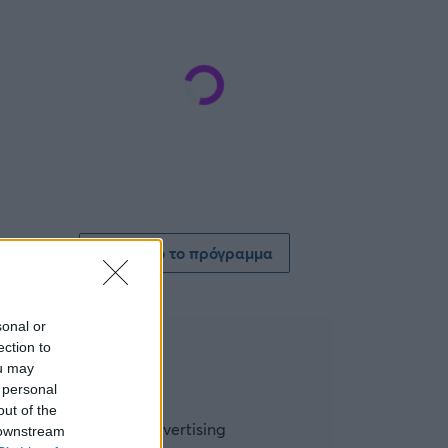
Δείτε όλο το πρόγραμμα
sonal or
ection to
ou may
 personal
out of the
 downstream