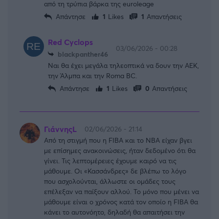
από τη τρύπια βάρκα της euroleage
Απάντησε
1
Likes
1
Απαντήσεις
Red Cyclops
03/06/2026 - 00:28
blackpanther46
Ναι θα έχει μεγάλα τηλεοπτικά να δουν την ΑΕΚ,
την Άλμπα και την Roma BC.
Απάντησε
1
Likes
0
Απαντήσεις
ΓιάννηςL
02/06/2026 - 21:14
Από τη στιγμή που η FIBA και το ΝΒΑ είχαν βγει
με επίσημες ανακοινώσεις, ήταν δεδομένο ότι θα
γίνει. Τις λεπτομέρειες έχουμε καιρό να τις
μάθουμε. Οι «Κασσάνδρες» δε βλέπω το λόγο
που ασχολούνται, άλλωστε οι ομάδες τους
επέλεξαν να παίξουν αλλού. Το μόνο που μένει να
μάθουμε είναι ο χρόνος κατά τον οποίο η FIBA θα
κάνει το αυτονόητο, δηλαδή θα απαιτήσει την