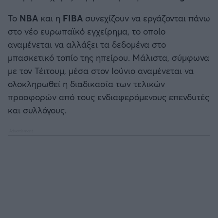
ΟΠΑΠ BASKET LEAGUE
Το
NBA
και η
FIBA
συνεχίζουν να εργάζονται πάνω
Άρσεναλ
στο νέο ευρωπαϊκό εγχείρημα, το οποίο
Προολυμπιακό τουρνουά μπάσκετ
αναμένεται να αλλάξει τα δεδομένα στο
Γιουβέντους
μπασκετικό τοπίο της ηπείρου. Μάλιστα, σύμφωνα
BASKETAKI
με τον Τέιτουμ, μέσα στον Ιούνιο αναμένεται να
Μίλαν
ολοκληρωθεί η διαδικασία των τελικών
EUROBASKET U20
προσφορών από τους ενδιαφερόμενους επενδυτές
Ίντερ
και συλλόγους.
Τουρνουά Ακρόπολις 2025
Μπάγερν Μονάχου
Παρί Σεν Ζερμέν