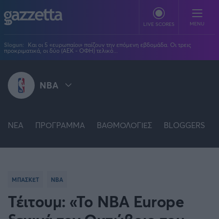
Παράκαμψη προς το κυρίως περιεχόμενο
MENU
LIVE SCORES
Slogun:
Και οι 5 «ευρωπαίοι» παίζουν την επόμενη εβδομάδα. Οι τρεις
προκριματικά, οι δύο (ΑΕΚ - ΟΦΗ) τελικό...
ΠΟΔΟΣΦΑΙΡΟ
NBA
Stoiximan Super League
ΜΠΑΣΚΕΤ
Super League 2
Stoiximan GBL
Όλες οι διοργανώσεις
ΒΟΛΕΪ
Champions League
NEA
EuroLeague
ΠΡΟΓΡΑΜΜΑ
ΒΑΘΜΟΛΟΓΙΕΣ
BLOGGERS
Novibet Volley League
ΑΛΛΑ ΣΠΟΡ
STOIXIMAN GBL
Europa League
Champions League
Volley League Γυναικών
Τένις
PLUS
Conference League
NBA
EUROLEAGUE
Pre League
Χάντμπολ
Πολιτική
Κύπελλο Ελλάδας
Εθνική Μπάσκετ
BLOGGERS
Κύπελλο Ανδρών
ΜΠΑΣΚΕΤ
NBA
Πόλο
Κοινωνία
Premier League
EUROCUP
Elite League
Νίκος Αθανασίου
GMOTION
Κύπελλο Γυναικών
Διεθνή
Τέιτουμ: «Το NBA Europe
Στίβος
La Liga
Δημήτρης Βέργος
Α1 Γυναικών
GMotion F1
Champions League
Viral
BASKETBALL CHAMPIONS LEAGUE
ΠΡΩΤΟΣΕΛΙΔΑ
Γυμναστική
Serie A
Βασίλης Βλαχόπουλος
Κύπελλο Ελλάδος