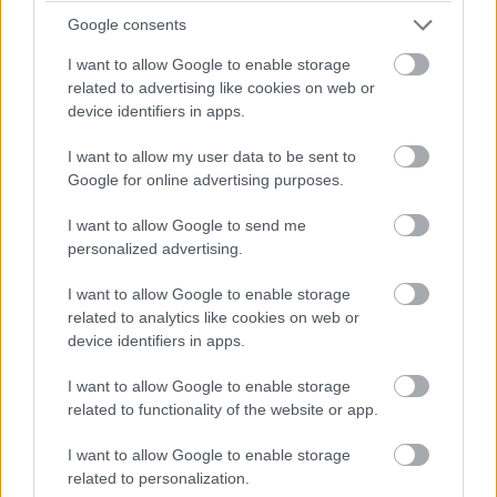
Εστρέλα - Σπόρτινγκ 2-2: Με το αριστερό στο
Google consents
πρωτάθλημα, παρά το γκολ του Ιωαννίδη
I want to allow Google to enable storage
Ιωαννίδης: Έσπασε τη... γκίνια κι άνοιξε λογαριασμό για
related to advertising like cookies on web or
φέτος με τη Σπόρτινγκ!
device identifiers in apps.
I want to allow my user data to be sent to
Google for online advertising purposes.
I want to allow Google to send me
22
personalized advertising.
I want to allow Google to enable storage
related to analytics like cookies on web or
device identifiers in apps.
Για να προσθέσεις το σχόλιο
I want to allow Google to enable storage
related to functionality of the website or app.
σου πρέπει να συνδεθείς
στο my gazzetta!
I want to allow Google to enable storage
related to personalization.