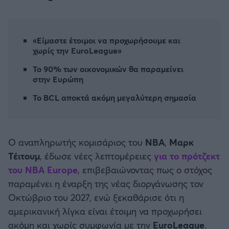
Καλαμάτα
Μπάσκετ: Κίνα
Ηρακλής
«Είμαστε έτοιμοι να προχωρήσουμε και
Προολυμπιακό Τουρνουά
χωρίς την EuroLeague»
Μπαρτσελόνα
Το 90% των οικονομικών θα παραμείνει
Προκριματικά EUROBASKET
στην Ευρώπη
Ρεάλ Μαδρίτης
Το BCL αποκτά ακόμη μεγαλύτερη σημασία
EUROBASKET 2025
Ατλέτικο Μαδρίτης
Προκριματικά MUNDOBASKET
Ο αναπληρωτής κομισάριος του
NBA
,
Μαρκ
Μάντσεστερ Γιουνάιτεντ
Τέιτουμ
, έδωσε νέες λεπτομέρειες
για το πρότζεκτ
Παγκόσμιο Κύπελλο
του NBA Europe
, επιβεβαιώνοντας πως ο στόχος
Μάντσεστερ Σίτι
παραμένει η έναρξη της νέας διοργάνωσης τον
EUROBASKET Γυναικών 2025
Οκτώβριο του 2027, ενώ ξεκαθάρισε ότι η
Λίβερπουλ
Ολυμπιακοί Αγώνες Μπάσκετ
αμερικανική λίγκα είναι έτοιμη να προχωρήσει
ακόμη και χωρίς συμφωνία με την
EuroLeague
.
Τσέλσι