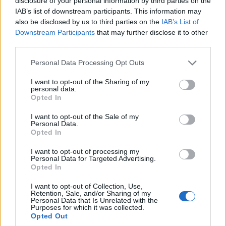
disclosure of your personal information by third parties on the
IAB’s list of downstream participants. This information may
@Photo credits:
Getty Images/Ideal Image
also be disclosed by us to third parties on the
IAB’s List of
Downstream Participants
that may further disclose it to other
third parties.
Please note that this website/app uses one or more Google
Personal Data Processing Opt Outs
services and may gather and store information including but
not limited to your visit or usage behaviour. You may click to
I want to opt-out of the Sharing of my
Διάβασε όλα τα
τελευταία νέα
της αθλητικής
personal data.
grant or deny consent to Google and its third-party tags to
Opted In
επικαιρότητας. Μάθε για όλους τους
live αγώνες σήμερα
use your data for below specified purposes in below Google
και δες τις
αθλητικές μεταδόσεις
της ημέρας και της
consent section.
I want to opt-out of the Sale of my
Personal Data.
εβδομάδας μέσα από το υπερπλήρες Πρόγραμμα TV του
Opted In
Gazzetta. Ακολούθησέ μας και στο
Google News
.
I want to opt-out of processing my
Personal Data for Targeted Advertising.
Opted In
ΔΙΑΒΑΣΕ ΑΚΟΜΗ:
I want to opt-out of Collection, Use,
Retention, Sale, and/or Sharing of my
Ολυμπιακός - μεταγραφές: Οι επαφές του για Κάσερες
Personal Data that Is Unrelated with the
Purposes for which it was collected.
και Καντιού
Opted Out