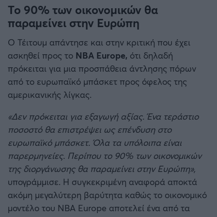
Το 90% των οικονομικών θα
παραμείνει στην Ευρώπη
Ο Τέιτουμ απάντησε και στην κριτική που έχει
ασκηθεί προς το
NBA Europe,
ότι δηλαδή
πρόκειται για μια προσπάθεια άντλησης πόρων
από το ευρωπαϊκό μπάσκετ προς όφελος της
αμερικανικής λίγκας.
«Δεν πρόκειται για εξαγωγή αξίας. Ένα τεράστιο
ποσοστό θα επιστρέψει ως επένδυση στο
ευρωπαϊκό μπάσκετ. Όλα τα υπόλοιπα είναι
παρερμηνείες. Περίπου το 90% των οικονομικών
της διοργάνωσης θα παραμείνει στην Ευρώπη»,
υπογράμμισε. Η συγκεκριμένη αναφορά αποκτά
ακόμη μεγαλύτερη βαρύτητα καθώς το οικονομικό
μοντέλο του NBA Europe αποτελεί ένα από τα