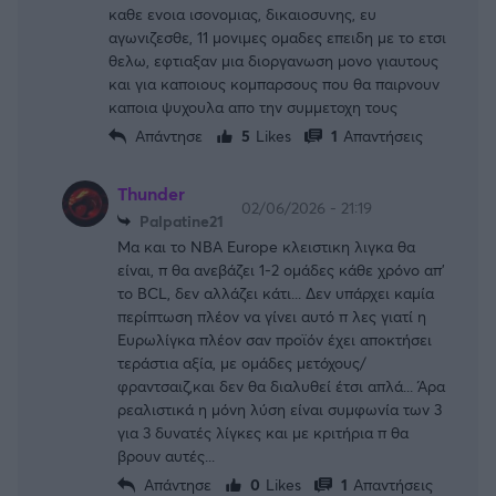
καθε ενοια ισονομιας, δικαιοσυνης, ευ
αγωνιζεσθε, 11 μονιμες ομαδες επειδη με το ετσι
θελω, εφτιαξαν μια διοργανωση μονο γιαυτους
και για καποιους κομπαρσους που θα παιρνουν
καποια ψυχουλα απο την συμμετοχη τους
Απάντησε
5
Likes
1
Απαντήσεις
Thunder
02/06/2026 - 21:19
Palpatine21
Μα και το ΝΒΑ Europe κλειστικη λιγκα θα
είναι, π θα ανεβάζει 1-2 ομάδες κάθε χρόνο απ'
το BCL, δεν αλλάζει κάτι... Δεν υπάρχει καμία
περίπτωση πλέον να γίνει αυτό π λες γιατί η
Ευρωλίγκα πλέον σαν προϊόν έχει αποκτήσει
τεράστια αξία, με ομάδες μετόχους/
φραντσαιζ,και δεν θα διαλυθεί έτσι απλά... Άρα
ρεαλιστικά η μόνη λύση είναι συμφωνία των 3
για 3 δυνατές λίγκες και με κριτήρια π θα
βρουν αυτές...
Απάντησε
0
Likes
1
Απαντήσεις