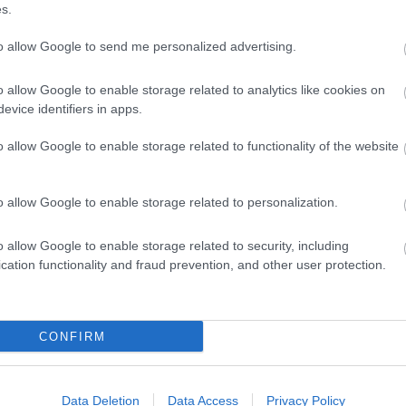
s.
to allow Google to send me personalized advertising.
o allow Google to enable storage related to analytics like cookies on
evice identifiers in apps.
o allow Google to enable storage related to functionality of the website
ερε: «Στο πρώτο δωδεκάλεπτο ήμασταν κακοί,
o allow Google to enable storage related to personalization.
αμε πολύ σκληρά και κερδίσαμε. Ξέραμε ότι
 του
Ντόντσιτς
και αυτό λειτούργησε. Πήραμε το
o allow Google to enable storage related to security, including
ξεκίνησαν από την άμυνα, όταν λειτουργείς σε αυτό
cation functionality and fraud prevention, and other user protection.
. Σήμερα πήραμε ενέργεια από την άμυνα και
ίδια με έναν προπονητή που μας δίνει κατεύθυνση
CONFIRM
Ρίβερς
είναι προπονητής μας, αλλά πρέπει να
κάτι σπουδαίο».
Data Deletion
Data Access
Privacy Policy