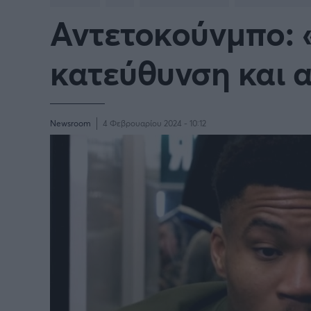
Αντετοκούνμπο: «
BASKETBALL CHAMPIONS
Γιώργος Τσακίρης
NBA
Πυγμαχία
LEAGUE
κατεύθυνση και α
VTB LEAGUE
Α1 Μπ
Μπάσκετ: Ισπανία
Μπάσκ
Newsroom
4 Φεβρουαρίου 2024 - 10:12
Μπάσκετ: Ιταλία
Μπάσκ
Μπάσκετ: Ισραήλ
Μπάσκ
Προκριματικά EUROBASKET
EURO
EUROBASKET Γυναικών 2025
Ολυμπ