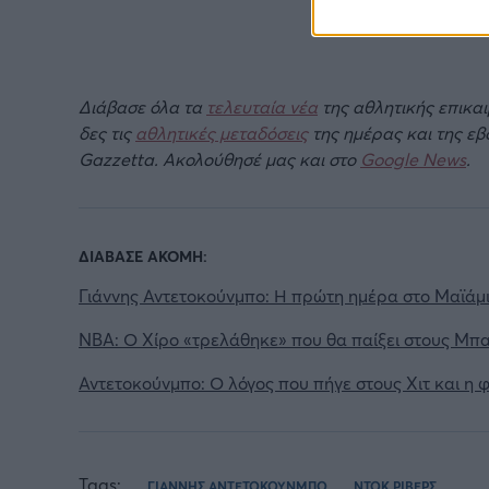
Διάβασε όλα τα
τελευταία νέα
της αθλητικής επικα
δες τις
αθλητικές μεταδόσεις
της ημέρας και της ε
Gazzetta. Ακολούθησέ μας και στο
Google News
.
ΔΙΑΒΑΣΕ ΑΚΟΜΗ:
Γιάννης Αντετοκούνμπο: Η πρώτη ημέρα στο Μαϊάμ
NBA: Ο Χίρο «τρελάθηκε» που θα παίξει στους Μπ
Αντετοκούνμπο: Ο λόγος που πήγε στους Χιτ και η φ
Tags:
ΓΙΑΝΝΗΣ ΑΝΤΕΤΟΚΟΥΝΜΠΟ
ΝΤΟΚ ΡΙΒΕΡΣ