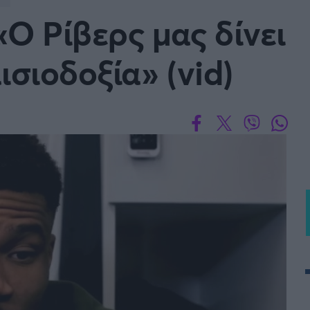
Μια Ιστο
Ο Ρίβερς μας δίνει
Μιχάλης Τσαμπάς
Δημήτρης Τσ
WNBA
Άρση Βαρών
ισιοδοξία» (vid)
άσκετ Γυναικών
Α2 Μπάσκετ - ELITE LEAG
ετ: Τουρκία
Κύπελλο Ελλάδας Μπάσκε
FOLLOW US
ετ: Γαλλία
ABA LIGA
ετ: Λιθουανία
Μπάσκετ: Κίνα
Προκριματικά
BASKET 2025
MUNDOBASKET
ιακοί Αγώνες Μπάσκετ
ΟΠΑΠ BASKET LEAGUE