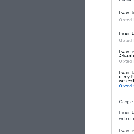
I want t
Opted 
I want t
Opted 
I want 
Advertis
Opted 
I want t
of my P
was col
Opted 
Google 
I want t
web or d
I want t