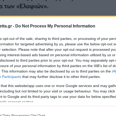
ία των «Ελαφιών».
άλας Μάβερικς
, πραγματοποιώντας
μια από τις
tta.gr -
τας τους Μπακς στη νίκη με 129-117
Do Not Process My Personal Information
, την πρώτη
to opt-out of the sale, sharing to third parties, or processing of your per
formation for targeted advertising by us, please use the below opt-out s
ε τον Λούκα Ντόντσιτς
, γεμίζοντας τη stat-line του
r selection. Please note that after your opt-out request is processed y
10 βολές, 6 ριμπάουντ (5-1), 10 ασίστ, πέντε
eing interest-based ads based on personal information utilized by us or
α 40 λεπτά που έμεινε στο παρκέ.
disclosed to third parties prior to your opt-out. You may separately opt-
losure of your personal information by third parties on the IAB’s list of
. This information may also be disclosed by us to third parties on the
IA
Participants
that may further disclose it to other third parties.
 that this website/app uses one or more Google services and may gath
including but not limited to your visit or usage behaviour. You may click 
 to Google and its third-party tags to use your data for below specifi
ogle consent section.
l Data Processing Opt Outs