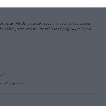
ιρότητας. Μάθε για όλους τους
live αγώνες σήμερα
και
βδομάδας μέσα από το υπερπλήρες Πρόγραμμα TV του
ι
ακς
ανέλα με το 7