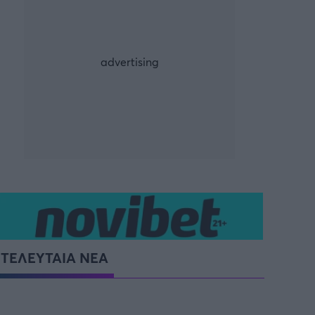
ρία από την Πόλη
ορμπατζόγλου
G-LEAGUE
UE
FIBA EUROPE CUP
τ
Μπάσκετ: Γερμανία
NCAA
Προολυμπιακό Τουρνουά
Παγκόσμιο Κύπελλο
ΤΕΛΕΥΤΑΙΑ ΝΕΑ
Προολυμπιακό τουρνουά
μπάσκετ