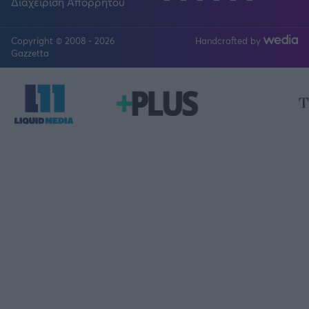
Διαχείριση Απορρήτου
Copyright © 2008 - 2026
Handcrafted by
FOLLOW US
Gazzetta