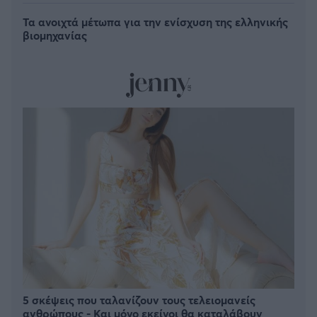
Τα ανοιχτά μέτωπα για την ενίσχυση της ελληνικής
βιομηχανίας
5 σκέψεις που ταλανίζουν τους τελειομανείς
ανθρώπους - Και μόνο εκείνοι θα καταλάβουν