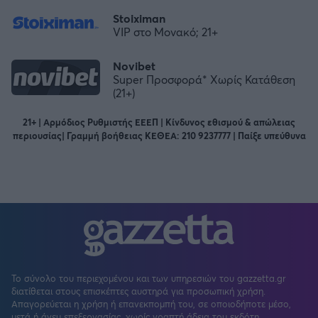
Stoiximan
VIP στο Μονακό; 21+
Novibet
Super Προσφορά* Χωρίς Κατάθεση
(21+)
21+ | Αρμόδιος Ρυθμιστής ΕΕΕΠ | Κίνδυνος εθισμού & απώλειας
περιουσίας| Γραμμή βοήθειας ΚΕΘΕΑ: 210 9237777 | Παίξε υπεύθυνα
Το σύνολο του περιεχομένου και των υπηρεσιών του gazzetta.gr
διατίθεται στους επισκέπτες αυστηρά για προσωπική χρήση.
Απαγορεύεται η χρήση ή επανεκπομπή του, σε οποιοδήποτε μέσο,
μετά ή άνευ επεξεργασίας, χωρίς γραπτή άδεια του εκδότη.