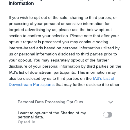
Information
If you wish to opt-out of the sale, sharing to third parties, or
processing of your personal or sensitive information for
targeted advertising by us, please use the below opt-out
section to confirm your selection. Please note that after your
opt-out request is processed you may continue seeing
interest-based ads based on personal information utilized by
us or personal information disclosed to third parties prior to
your opt-out. You may separately opt-out of the further
BEST OF
INTERNET
disclosure of your personal information by third parties on the
IAB’s list of downstream participants. This information may
also be disclosed by us to third parties on the
IAB’s List of
Downstream Participants
that may further disclose it to other
third parties.
Please note that this website/app uses one or more Google
Personal Data Processing Opt Outs
services and may gather and store information including but
not limited to your visit or usage behaviour. You may click to
I want to opt-out of the Sharing of my
personal data.
grant or deny consent to Google and its third-party tags to
Opted In
use your data for below specified purposes in below Google