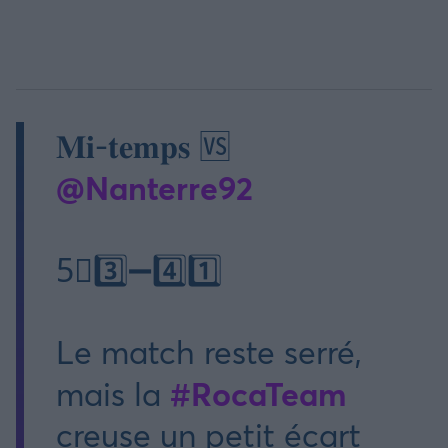
𝐌𝐢-𝐭𝐞𝐦𝐩𝐬 🆚
@Nanterre92
5⃣3️⃣➖️4️⃣1️⃣
Le match reste serré,
#RocaTeam
mais la
creuse un petit écart