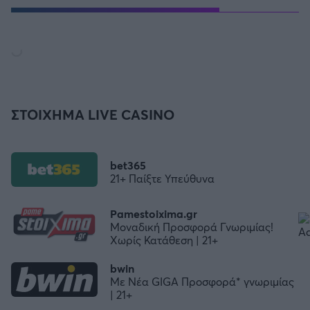
ΣΤΟΙΧΗΜΑ LIVE CASINO
bet365
21+ Παίξτε Υπεύθυνα
Pamestoixima.gr
Μοναδική Προσφορά Γνωριμίας!
Χωρίς Κατάθεση | 21+
bwin
Με Νέα GIGA Προσφορά* γνωριμίας
| 21+