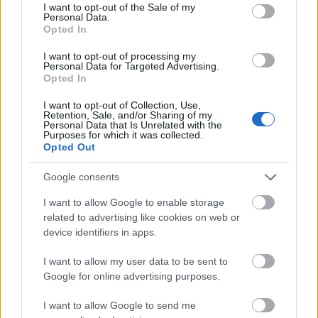
consent section.
I want to opt-out of the Sale of my
Personal Data.
Opted In
I want to opt-out of processing my
Personal Data for Targeted Advertising.
Opted In
Πέρα από τη Λισαβόνα: 10 μαγευτικοί προορισμοί
I want to opt-out of Collection, Use,
της Πορτογαλίας
Retention, Sale, and/or Sharing of my
Personal Data that Is Unrelated with the
Purposes for which it was collected.
Opted Out
Το καλά κρυμμένο μυστικό της Κρήτης: Το φαράγγι
των Αγίων και η μαγευτική παραλία στο Λιβυκό
Google consents
6 γραφικά χωριά των Κυκλάδων που αξίζει να
I want to allow Google to enable storage
ανακαλύψετε
related to advertising like cookies on web or
device identifiers in apps.
I want to allow my user data to be sent to
Google for online advertising purposes.
I want to allow Google to send me