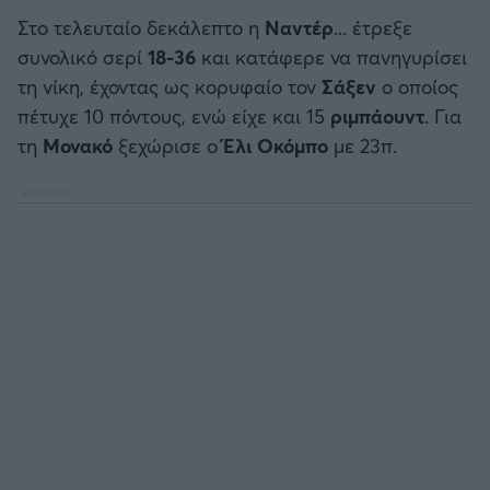
Στο τελευταίο δεκάλεπτο η
Ναντέρ
... έτρεξε
συνολικό σερί
18-36
και κατάφερε να πανηγυρίσει
τη νίκη, έχοντας ως κορυφαίο τον
Σάξεν
ο οποίος
πέτυχε 10 πόντους, ενώ είχε και 15
ριμπάουντ
. Για
τη
Μονακό
ξεχώρισε ο
Έλι Οκόμπο
με 23π.