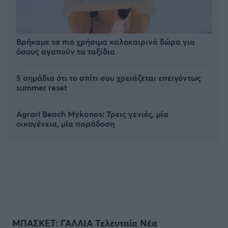
Βρήκαμε τα πιο χρήσιμα καλοκαιρινά δώρα για
όσους αγαπούν τα ταξίδια
5 σημάδια ότι το σπίτι σου χρειάζεται επειγόντως
summer reset
Agrari Beach Mykonos: Τρεις γενιές, μία
οικογένεια, μία παράδοση
ΜΠΑΣΚΕΤ: ΓΑΛΛΙΑ Τελευταία Νέα