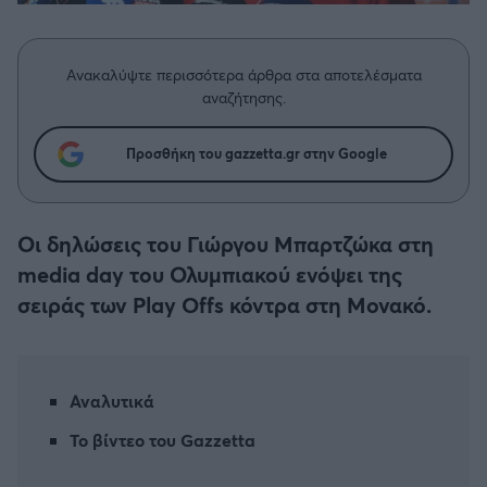
Η μητρότητα στον πάγκο
Δημήτρης Τσορμπατζόγλου
Συνεντεύξεις
Άρης
Μεγάλη μου Αγάπη
Ανακαλύψτε περισσότερα άρθρα στα αποτελέσματα
Μια Ιστορία από την Πόλη
Λεβαδειακός
αναζήτησης.
ΟΦΗ
Προσθήκη του gazzetta.gr στην Google
Βόλος
Οι δηλώσεις του Γιώργου Μπαρτζώκα στη
Ατρόμητος Αθηνών
media day του Ολυμπιακού ενόψει της
σειράς των Play Offs κόντρα στη Μονακό.
Κηφισιά
Αστέρας Τρίπολης
Αναλυτικά
Το βίντεο του Gazzetta
Παναιτωλικός