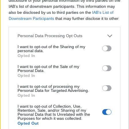
disclosure of your personal information by third parties on the
— gazzetta.gr
IAB’s list of downstream participants. This information may
also be disclosed by us to third parties on the
IAB’s List of
April
(@gazzetta_gr)
Downstream Participants
that may further disclose it to other
third parties.
27, 2026
Please note that this website/app uses one or more Google
Personal Data Processing Opt Outs
services and may gather and store information including but
not limited to your visit or usage behaviour. You may click to
I want to opt-out of the Sharing of my
@Photo credits:
eurokinissi
personal data.
grant or deny consent to Google and its third-party tags to
Opted In
use your data for below specified purposes in below Google
consent section.
I want to opt-out of the Sale of my
Personal Data.
Opted In
I want to opt-out of processing my
Διάβασε όλα τα
τελευταία νέα
της αθλητικής
Personal Data for Targeted Advertising.
Opted In
επικαιρότητας. Μάθε για όλους τους
live αγώνες σήμερα
και δες τις
αθλητικές μεταδόσεις
της ημέρας και της
I want to opt-out of Collection, Use,
εβδομάδας μέσα από το υπερπλήρες Πρόγραμμα TV του
Retention, Sale, and/or Sharing of my
Personal Data that Is Unrelated with the
Gazzetta. Ακολούθησέ μας και στο
Google News
.
Purposes for which it was collected.
Opted Out