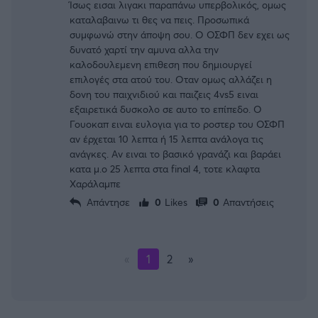
Ίσως εισαι λιγακι παραπάνω υπερβολικός, ομως
καταλαβαινω τι θες να πεις. Προσωπικά
συμφωνώ στην άποψη σου. Ο ΟΣΦΠ δεν εχει ως
δυνατό χαρτί την αμυνα αλλα την
καλοδουλεμενη επιθεση που δημιουργεί
επιλογές στα ατού του. Οταν ομως αλλάζει η
δονη του παιχνιδιού και παιζεις 4vs5 ειναι
εξαιρετικά δυσκολο σε αυτο το επίπεδο. Ο
Γουοκαπ ειναι ευλογια για το ροστερ του ΟΣΦΠ
αν έρχεται 10 λεπτα ή 15 λεπτα ανάλογα τις
ανάγκες. Αν ειναι το βασικό γρανάζι και βαράει
κατα μ.ο 25 λεπτα στα final 4, τοτε κλαφτα
Χαράλαμπε
Απάντησε
0
Likes
0
Απαντήσεις
FOLLOW US
«
1
2
»