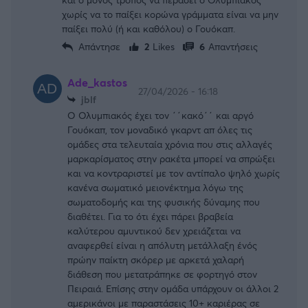
χωρίς να το παίξει κορώνα γράμματα είναι να μην
παίξει πολύ (ή και καθόλου) ο Γουόκαπ.
Απάντησε
2
Likes
6
Απαντήσεις
Ade_kastos
27/04/2026 - 16:18
jblf
Ο Ολυμπιακός έχει τον ΄΄κακό΄΄ και αργό
Γουόκαπ, τον μοναδικό γκαρντ απ όλες τις
ομάδες στα τελευταία χρόνια που στις αλλαγές
μαρκαρίσματος στην ρακέτα μπορεί να σπρώξει
και να κοντραριστεί με τον αντίπαλο ψηλό χωρίς
κανένα σωματικό μειονέκτημα λόγω της
σωματοδομής και της φυσικής δύναμης που
διαθέτει. Για το ότι έχει πάρει βραβεία
καλύτερου αμυντικού δεν χρειάζεται να
αναφερθεί είναι η απόλυτη μετάλλαξη ένός
πρώην παίκτη σκόρερ με αρκετά χαλαρή
διάθεση που μετατράπηκε σε φορτηγό στον
Πειραιά. Επίσης στην ομάδα υπάρχουν οι άλλοι 2
αμερικάνοι με παραστάσεις 10+ καριέρας σε