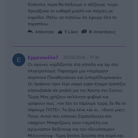
δύσκολα, τώρα θα δείξουμε τι αξίζουμε, τώρα
Χρειάζεσαι το καθαρό μυαλό και παίχτες με
καρύδια. Θέλω να πιστεύω ότι έχουμε όλα τα
παραπάνω.
Απάντησε
1
Likes
0
Απαντήσεις
Εμμανουέλα7
27/04/2026 - 17:36
Οι αγώνες κερδίζονται στα γήπεδα και όχι στα
πληκτρολόγια. Παρατηρώ μια «περίεργη»
σύμπνοια Παναθηναϊκών και (υπερ)Ολυμπιακών.
Οι πράσινοι πριν λίγο καιρό είχαν έτοιμα τραπέζια
κήπου(table de jardin) για την Κούπα στο Σούνιο.
Τώρα; Μας χρήζουν ακλόνητο φαβορί και
γράφουν πως...<αν δεν το πάρουμε τώρα, δε θα το
πάρουμε ΠΟΤΕ>. Τα ίδια λένε και οι... «δικοί μας»;
Ποιοι; Αυτοί που έστηναν Στρατοδικεία στο
«άσχετο» Μπαρτζώκα, στον «τεμπέλη και
αγύμναστο» Βεζένκοφ και τον «δεινόσαυρο»
Μιλουντίνοφ. Τώρα ζητάνε Σκούπα στη σειρά και