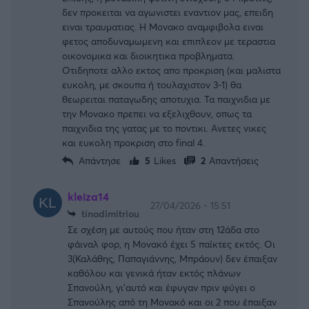
δεν προκειται να αγωνιστει εναντιον μας, επειδη
ειναι τραυματιας. Η Μονακο αναμφιβολα ειναι
φετος αποδυναμωμενη και επιπλεον με τεραστια
οικονομικα και διοικητικα προβληματα.
Οτιδηποτε αλλο εκτος απο προκριση (και μαλιστα
ευκολη, με σκουπα ή τουλαχιστον 3-1) θα
θεωρειται παταγωδης αποτυχια. Τα παιχνιδια με
την Μονακο πρεπει να εξελιχθουν, οπως τα
παιχνιδια της γατας με το ποντικι. Ανετες νικες
και ευκολη προκριση στο final 4.
Απάντησε
5
Likes
2
Απαντήσεις
kleiza14
27/04/2026 - 15:51
tinadimitriou
Σε σχέση με αυτούς που ήταν στη 12άδα στο
φάιναλ φορ, η Μονακό έχει 5 παίκτες εκτός. Οι
3(Καλάθης, Παπαγιάννης, Μπράουν) δεν έπαιξαν
καθόλου και γενικά ήταν εκτός πλάνων
Σπανούλη, γι'αυτό και έφυγαν πριν φύγει ο
Σπανούλης από τη Μονακό και οι 2 που έπαιξαν