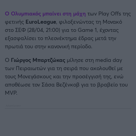
Καλαμάτα
Ο Ολυμπιακός μπαίνει στη μάχη
των Play Offs της
Ηρακλής
φετινής
EuroLeague
, φιλοξενώντας τη Μονακό
στο ΣΕΦ (28/04, 21:00) για το Game 1, έχοντας
Μπαρτσελόνα
εξασφαλίσει το πλεονέκτημα έδρας μετά την
πρωτιά του στην κανονική περίοδο.
Ρεάλ Μαδρίτης
Ο
Γιώργος Μπαρτζώκας
μίλησε στη media day
των Πειραιωτών για τη σειρά που ακολουθεί με
Ατλέτικο Μαδρίτης
τους Μονεγάσκους και την προσέγγισή της, ενώ
αποθέωσε τον Σάσα Βεζένκοβ για το βραβείο του
Μάντσεστερ Γιουνάιτεντ
MVP.
Μάντσεστερ Σίτι
Λίβερπουλ
Τσέλσι