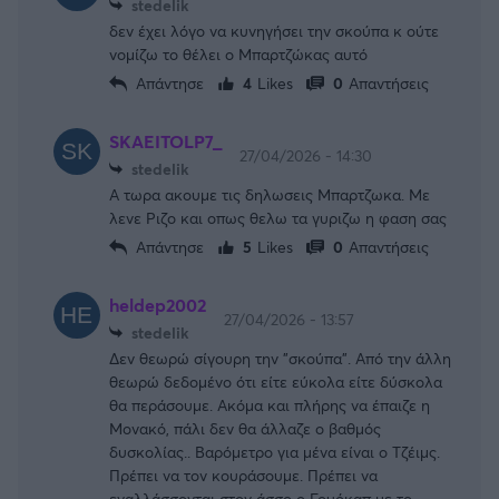
stedelik
δεν έχει λόγο να κυνηγήσει την σκούπα κ ούτε
νομίζω το θέλει ο Μπαρτζώκας αυτό
Απάντησε
4
Likes
0
Απαντήσεις
SKAEITOLP7_
27/04/2026 - 14:30
stedelik
Α τωρα ακουμε τις δηλωσεις Μπαρτζωκα. Με
λενε Ριζο και οπως θελω τα γυριζω η φαση σας
Απάντησε
5
Likes
0
Απαντήσεις
heldep2002
27/04/2026 - 13:57
stedelik
Δεν θεωρώ σίγουρη την "σκούπα". Από την άλλη
θεωρώ δεδομένο ότι είτε εύκολα είτε δύσκολα
θα περάσουμε. Ακόμα και πλήρης να έπαιζε η
Μονακό, πάλι δεν θα άλλαζε ο βαθμός
δυσκολίας.. Βαρόμετρο για μένα είναι ο Τζέιμς.
Πρέπει να τον κουράσουμε. Πρέπει να
εναλλάσσονται στον άσσο ο Γουόκαπ με το