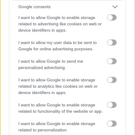
Google consents
ΔΙΑΒΑΣΕ ΑΚΟΜΗ:
I want to allow Google to enable storage
related to advertising like cookies on web or
Νέντοβιτς για Γουόκαπ: «Είναι από τους πιο... βρώμικους
device identifiers in apps.
παίκτες της EuroLeague, αλλά τόσο καλό παιδί!»
I want to allow my user data to be sent to
Παναθηναϊκός - Ολυμπιακός: Κυριαρχία των «αιωνίων»
Google for online advertising purposes.
στα πρώτα power rankings
I want to allow Google to send me
Euroleague: Το ψηφιακό οικοσύστημα φτάνει σε επίπεδα
personalized advertising.
ρεκόρ ενόψει του ντεμπούτου του Euroleague
Basketball+
I want to allow Google to enable storage
related to analytics like cookies on web or
device identifiers in apps.
I want to allow Google to enable storage
Tags:
ΓΙΩΡΓΟΣ ΜΠΑΡΤΖΩΚΑΣ
27
related to functionality of the website or app.
I want to allow Google to enable storage
related to personalization.