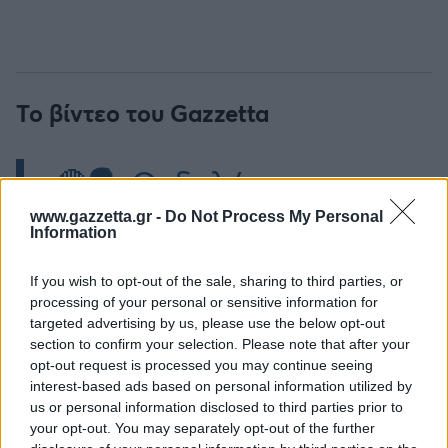
Το βίντεο του Gazzetta
🔴🗣️ Οι δηλώσεις του
Γιώργου Μπαρτζώκα
www.gazzetta.gr -
Do Not Process My Personal
Information
μια μέρα πριν τη πρώτη
If you wish to opt-out of the sale, sharing to third parties, or
μάχη με τη
processing of your personal or sensitive information for
targeted advertising by us, please use the below opt-out
#OlympiacosBC
Μονακό!
section to confirm your selection. Please note that after your
opt-out request is processed you may continue seeing
pic.twitter.com/WNguLg
interest-based ads based on personal information utilized by
us or personal information disclosed to third parties prior to
your opt-out. You may separately opt-out of the further