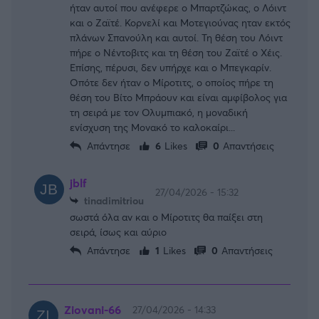
ήταν αυτοί που ανέφερε ο Μπαρτζώκας, ο Λόιντ
και ο Ζαϊτέ. Κορνελί και Μοτεγιούνας ηταν εκτός
πλάνων Σπανούλη και αυτοί. Τη θέση του Λόιντ
πήρε ο Νέντοβιτς και τη θέση του Ζαϊτέ ο Χέις.
Επίσης, πέρυσι, δεν υπήρχε και ο Μπεγκαρίν.
Οπότε δεν ήταν ο Μίροτιτς, ο οποίος πήρε τη
θέση του Βίτο Μπράουν και είναι αμφίβολος για
τη σειρά με τον Ολυμπιακό, η μοναδική
ενίσχυση της Μονακό το καλοκαίρι...
Απάντησε
6
Likes
0
Απαντήσεις
jblf
27/04/2026 - 15:32
tinadimitriou
σωστά όλα αν και ο Μίροτιτς θα παίξει στη
σειρά, ίσως και αύριο
Απάντησε
1
Likes
0
Απαντήσεις
Ziovani-66
27/04/2026 - 14:33