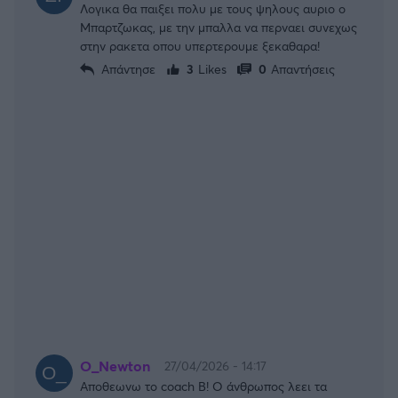
Λογικα θα παιξει πολυ με τους ψηλους αυριο ο
Μπαρτζωκας, με την μπαλλα να περναει συνεχως
στην ρακετα οπου υπερτερουμε ξεκαθαρα!
Απάντησε
3
Likes
0
Απαντήσεις
O_Newton
27/04/2026 - 14:17
Αποθεωνω το coach B! Ο άνθρωπος λεει τα