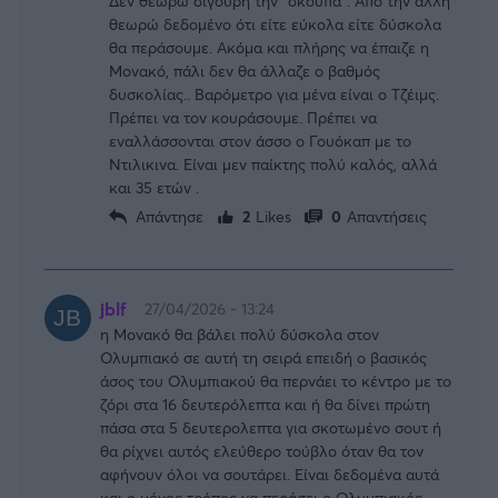
Δεν θεωρώ σίγουρη την "σκούπα". Από την άλλη
θεωρώ δεδομένο ότι είτε εύκολα είτε δύσκολα
θα περάσουμε. Ακόμα και πλήρης να έπαιζε η
Μονακό, πάλι δεν θα άλλαζε ο βαθμός
δυσκολίας.. Βαρόμετρο για μένα είναι ο Τζέιμς.
Πρέπει να τον κουράσουμε. Πρέπει να
εναλλάσσονται στον άσσο ο Γουόκαπ με το
Ντιλικινα. Είναι μεν παίκτης πολύ καλός, αλλά
και 35 ετών .
Απάντησε
2
Likes
0
Απαντήσεις
jblf
27/04/2026 - 13:24
η Μονακό θα βάλει πολύ δύσκολα στον
Ολυμπιακό σε αυτή τη σειρά επειδή ο βασικός
άσος του Ολυμπιακού θα περνάει το κέντρο με το
ζόρι στα 16 δευτερόλεπτα και ή θα δίνει πρώτη
πάσα στα 5 δευτερολεπτα για σκοτωμένο σουτ ή
θα ρίχνει αυτός ελεύθερο τούβλο όταν θα τον
αφήνουν όλοι να σουτάρει. Είναι δεδομένα αυτά
και ο μόνος τρόπος να περάσει ο Ολυμπιακός