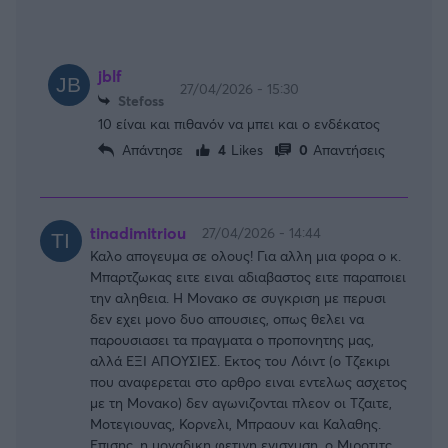
jblf
27/04/2026 - 15:30
Stefoss
10 είναι και πιθανόν να μπει και ο ενδέκατος
Απάντησε
4
Likes
0
Απαντήσεις
tinadimitriou
27/04/2026 - 14:44
Καλο απογευμα σε ολους! Για αλλη μια φορα ο κ.
Μπαρτζωκας ειτε ειναι αδιαβαστος ειτε παραποιει
την αληθεια. Η Μονακο σε συγκριση με περυσι
δεν εχει μονο δυο απουσιες, οπως θελει να
παρουσιασει τα πραγματα ο προπονητης μας,
αλλά ΕΞΙ ΑΠΟΥΣΙΕΣ. Εκτος του Λόιντ (ο Τζεκιρι
που αναφερεται στο αρθρο ειναι εντελως ασχετος
με τη Μονακο) δεν αγωνιζονται πλεον οι Τζαιτε,
Μοτεγιουνας, Κορνελι, Μπραουν και Καλαθης.
Επισης, η μοναδικη φετινη ενισχυση, ο Μιροτιτς,