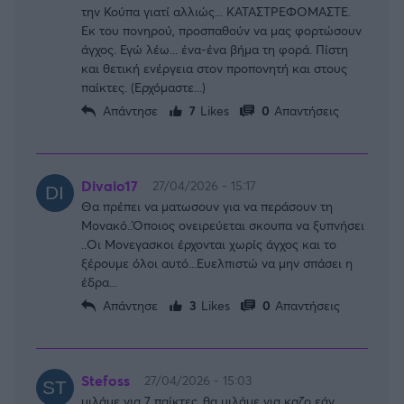
την Κούπα γιατί αλλιώς... ΚΑΤΑΣΤΡΕΦΟΜΑΣΤΕ.
Εκ του πονηρού, προσπαθούν να μας φορτώσουν
άγχος. Εγώ λέω... ένα-ένα βήμα τη φορά. Πίστη
και θετική ενέργεια στον προπονητή και στους
παίκτες. (Ερχόμαστε...)
Απάντησε
7
Likes
0
Απαντήσεις
Divaio17
27/04/2026 - 15:17
Θα πρέπει να ματωσουν για να περάσουν τη
Μονακό..Όποιος ονειρεύεται σκουπα να ξυπνήσει
..Οι Μονεγασκοι έρχονται χωρίς άγχος και το
ξέρουμε όλοι αυτό...Ευελπιστώ να μην σπάσει η
έδρα...
Απάντησε
3
Likes
0
Απαντήσεις
Stefoss
27/04/2026 - 15:03
μιλάμε για 7 παίκτες..θα μιλάμε για καζο εάν