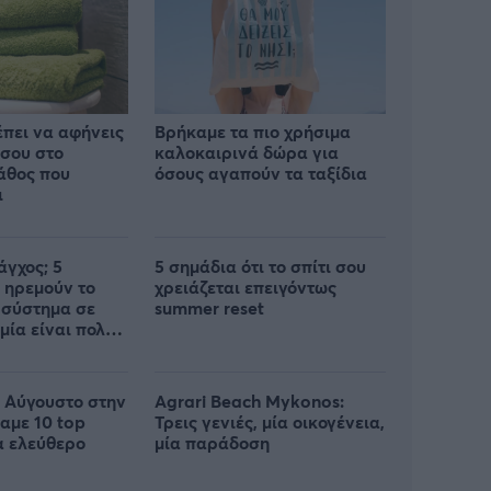
έπει να αφήνεις
Βρήκαμε τα πιο χρήσιμα
 σου στο
καλοκαιρινά δώρα για
λάθος που
όσους αγαπούν τα ταξίδια
ι
άγχος; 5
5 σημάδια ότι το σπίτι σου
 ηρεμούν το
χρειάζεται επειγόντως
 σύστημα σε
summer reset
 μία είναι πολύ
ν Αύγουστο στην
Agrari Beach Mykonos:
αμε 10 top
Τρεις γενιές, μία οικογένεια,
α ελεύθερο
μία παράδοση