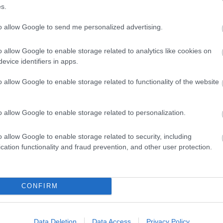
s.
to allow Google to send me personalized advertising.
o allow Google to enable storage related to analytics like cookies on
ιρότητας. Μάθε για όλους τους
live αγώνες σήμερα
και
evice identifiers in apps.
βδομάδας μέσα από το υπερπλήρες Πρόγραμμα TV του
o allow Google to enable storage related to functionality of the website
o allow Google to enable storage related to personalization.
o allow Google to enable storage related to security, including
cation functionality and fraud prevention, and other user protection.
ικους παίκτες της EuroLeague, αλλά τόσο καλό παιδί!»
CONFIRM
ων» στα πρώτα power rankings
Data Deletion
Data Access
Privacy Policy