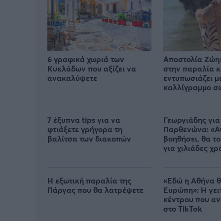
6 γραφικά χωριά των
Αποστολία Ζώη:
Κυκλάδων που αξίζει να
στην παραλία κ
ανακαλύψετε
εντυπωσιάζει μ
καλλίγραμμο σ
7 έξυπνα tips για να
Γεωργιάδης γι
φτιάξετε γρήγορα τη
Παρθενώνα: «Α
βαλίτσα των διακοπών
βοηθήσει, θα τ
για χιλιάδες χρ
Η εξωτική παραλία της
«Εδώ η Αθήνα θ
Πάργας που θα λατρέψετε
Ευρώπη»: H γει
κέντρου που α
στο TikTok