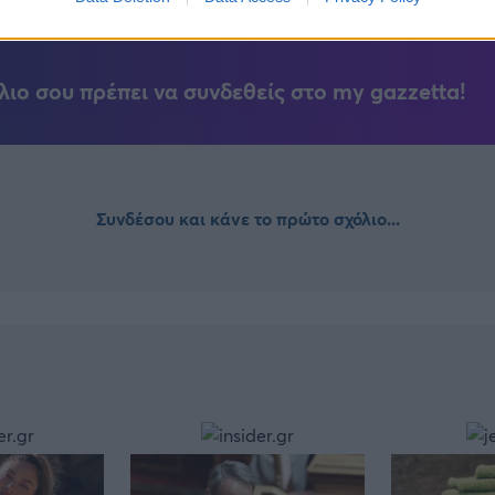
λιο σου πρέπει να συνδεθείς στο my gazzetta!
Συνδέσου και κάνε το πρώτο σχόλιο...