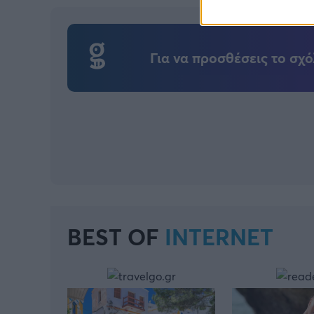
Για να προσθέσεις το σχό
BEST OF
INTERNET