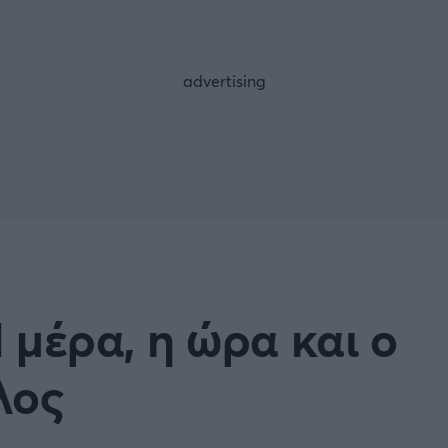
FOLLOW US
 μέρα, η ώρα και ο
λος