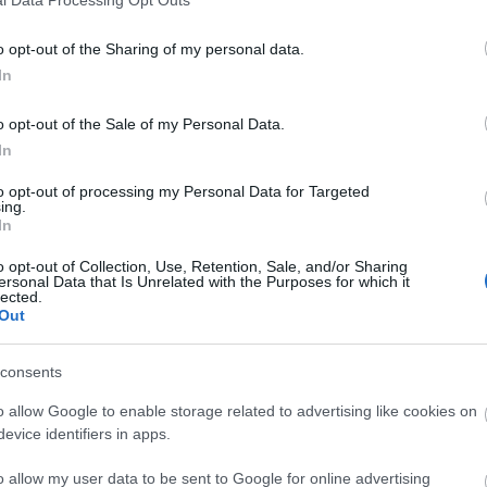
l Data Processing Opt Outs
 κοντράρονται και με την Μπασκόνια.
o opt-out of the Sharing of my personal data.
In
o opt-out of the Sale of my Personal Data.
In
to opt-out of processing my Personal Data for Targeted
ing.
In
o opt-out of Collection, Use, Retention, Sale, and/or Sharing
ersonal Data that Is Unrelated with the Purposes for which it
lected.
Out
consents
o allow Google to enable storage related to advertising like cookies on
evice identifiers in apps.
α την Τρίτη (17/3), με το τζάμπολ να είναι
o allow my user data to be sent to Google for online advertising