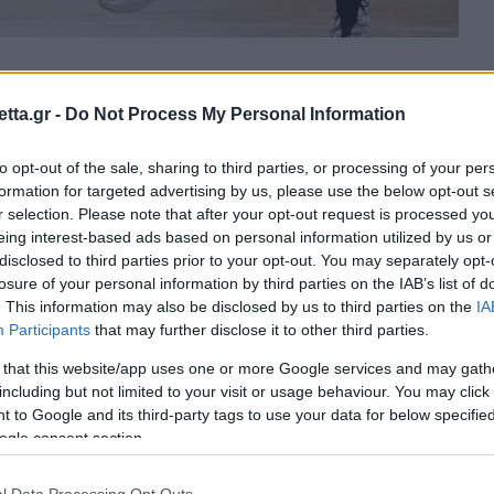
θρα στα αποτελέσματα αναζήτησης.
tta.gr -
Do Not Process My Personal Information
to opt-out of the sale, sharing to third parties, or processing of your per
azzetta.gr στην Google
formation for targeted advertising by us, please use the below opt-out s
r selection. Please note that after your opt-out request is processed y
eing interest-based ads based on personal information utilized by us or
disclosed to third parties prior to your opt-out. You may separately opt-
 ματς απέναντι στην Μονακό και
losure of your personal information by third parties on the IAB’s list of
υ στην EuroLeague απέναντι στην
. This information may also be disclosed by us to third parties on the
IA
Participants
that may further disclose it to other third parties.
 that this website/app uses one or more Google services and may gath
including but not limited to your visit or usage behaviour. You may click 
ό
και πλέον κοιτάζει την συνέχεια, η οποία θα
 to Google and its third-party tags to use your data for below specifi
ogle consent section.
η Φενέρ, στο εξ αναβολής ματς για την 14η