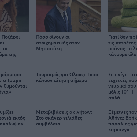
 Ποζάρει
Πόσο δίνουν οι
Γιατί δεν πρ
αι
στοιχηματικές στον
τις πετσέτες
ε το
Μητσοτάκη
μπάνιο; Το 
ώμα της
κάνουμε όλο
α μάρμαρα
Τουρισμός για Όλους: Ποιοι
Σε πνίγει το 
ν ο Τραμπ
κάνουν αίτηση σήμερα
τεχνικές που
ον θυμούνται
νευρικό σου
όνια»
μόλις 10' - Η
απλή
υμίζει
Μεταβιβάσεις ακινήτων:
Ξέμεινες το
τονιά εκτός
Στο σκάνερ χιλιάδες
Αθήνα; Βρήκ
νακάλυψαν
συμβόλαια
παραλίες γι
κάμπινγκ