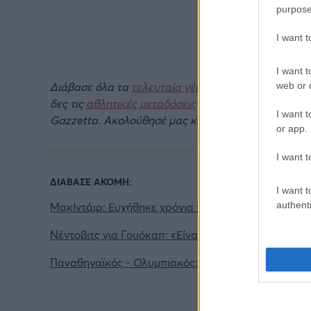
purpose
I want 
I want t
Διάβασε όλα τα
τελευταία νέα
της αθλητικής επικα
web or d
δες τις
αθλητικές μεταδόσεις
της ημέρας και της ε
I want t
Gazzetta. Ακολούθησέ μας και στο
Google News
.
or app.
I want t
ΔΙΑΒΑΣΕ ΑΚΟΜΗ:
I want t
authenti
ΜακΙντάιρ: Ευχήθηκε χρόνια πολλά στον Βεζένκοβ
Νέντοβιτς για Γουόκαπ: «Είναι από τους πιο... βρώμ
Παναθηναϊκός - Ολυμπιακός: Κυριαρχία των «αιωνί