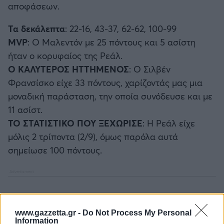
αποφάσεων.
Τα δεκάλεπτα
: 22-16, 43-37, 62-62, 100-99
MVP
: Ο Μαλεντόν με 25 πόντους και 5 ασίστη
ήταν ο κορυφαίος της Ρεάλ.
Ο ΚΑΛΥΤΕΡΟΣ ΗΤΤΗΜΕΝΟΣ
: Ο Σιλβέν
Φρανσίσκο είχε 33 πόντους, χαρίζοντάς μας μια
μοναδική παράσταση, την οποία συνόδευσε και με
11 ασίστ.
ΤΟ ΣΤΑΤΙΣΤΙΚΟ ΠΟΥ ΞΕΧΩΡΙΣΕ
: Η Ρεάλ είχε
μόλις 2 τρίποντα (2/9), όμως παρόλα αυτά
σημείωσε 100 πόντους.
www.gazzetta.gr -
Do Not Process My Personal
Information