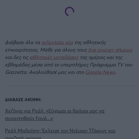
Διάβασε όλα τα
τελευταία νέα
της αθλητικής
επικαιρότητας. Μάθε για όλους τους
live αγώνες σήμερα
και δες τις
αθλητικές μεταδόσεις
της ημέρας και της
εβδομάδας μέσα από το υπερπλήρες Πρόγραμμα TV του
Gazzetta. Ακολούθησέ μας και στο
Google News
.
ΔΙΑΒΑΣΕ ΑΚΟΜΗ:
Χεζόνια για Ρεάλ: «Εύχομαι οι δρόμοι μας να
συναντηθούν ξανά...»
Ρεάλ Μαδρίτης: Έκλεισε τον Ντέμιαν Τζόουνς και
αναζητά γκαρντ