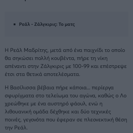
Καλαμάτα
Ηρακλής
Ρεάλ - Ζάλγκιρις: Το ματς
Μπαρτσελόνα
Η Ρεάλ Μαδρίτης, μετά από ένα παιχνίδι το οποίο
Ρεάλ Μαδρίτης
θα σηκώσει πολλή κουβέντα, πήρε τη νίκη
απέναντι στην Ζάλγκιρις με 100-99 και επέστρεψε
Ατλέτικο Μαδρίτης
έτσι στα θετικά αποτελέσματα.
Μάντσεστερ Γιουνάιτεντ
Η Βασίλισσα βέβαια πήρε κάποια... περίεργα
σφυρίγματα στο τελείωμα του αγώνα, καθώς ο Λο
Μάντσεστερ Σίτι
χρεώθηκε με ένα αυστηρό φάουλ, ενώ η
λιθουανική ομάδα δέχθηκε και δύο τεχνικές
Λίβερπουλ
ποινές, γεγονότα που έφεραν σε πλεονεκτική θέση
την Ρεάλ.
Τσέλσι