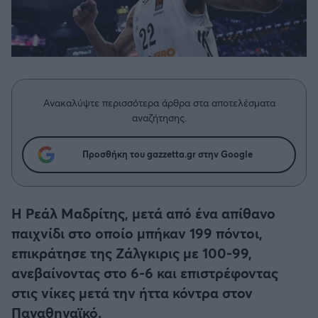
Η μητρότητα στον πάγκο
Δημήτρης Τσορμπατζόγλου
Συνεντεύξεις
Άρης
Μεγάλη μου Αγάπη
Μια Ιστορία από την Πόλη
Λεβαδειακός
ΟΦΗ
Ανακαλύψτε περισσότερα άρθρα στα αποτελέσματα
αναζήτησης.
Βόλος
Προσθήκη του gazzetta.gr στην Google
Ατρόμητος Αθηνών
Η Ρεάλ Μαδρίτης, μετά από ένα απίθανο
Κηφισιά
παιχνίδι στο οποίο μπήκαν 199 πόντοι,
επικράτησε της Ζάλγκιρις με 100-99,
Αστέρας Τρίπολης
ανεβαίνοντας στο 6-6 και επιστρέφοντας
Παναιτωλικός
στις νίκες μετά την ήττα κόντρα στον
Παναθηναϊκό.