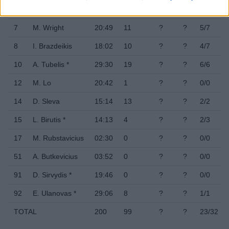
4
K. Mikalauskas
00:00
0
?
?
0/0
7
M. Wright
20:49
11
?
?
5/7
8
I. Brazdeikis
18:02
10
?
?
4/7
10
A. Tubelis *
29:30
19
?
?
6/6
12
M. Lo
20:42
1
?
?
0/0
14
D. Sleva
15:14
13
?
?
2/2
15
L. Birutis *
14:13
4
?
?
2/3
17
M. Rubstavicius
02:30
0
?
?
0/0
51
A. Butkevicius
03:52
0
?
?
0/0
91
D. Sirvydis *
19:46
0
?
?
0/0
92
E. Ulanovas *
29:06
8
?
?
1/1
TOTAL
200
99
?
?
23/32