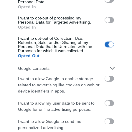
Personal Data.
Opted In
I want to opt-out of processing my
Personal Data for Targeted Advertising.
Opted In
Real Madrid
FG
I want to opt-out of Collection, Use,
Head coach: Sergio Scariolo
MIN
PTS
M/A
%
Retention, Sale, and/or Sharing of my
Personal Data that Is Unrelated with the
#
Players
Purposes for which it was collected.
Opted Out
0
T. Lyles *
29:49
21
8/13
?
Google consents
1
D. Kramer
00:00
0
0/0
0%
I want to allow Google to enable storage
6
A. Abalde *
12:01
6
2/2
?
related to advertising like cookies on web or
device identifiers in apps.
7
F. Campazzo *
24:33
20
6/11
?
8
C. Okeke
05:43
0
0/0
0%
I want to allow my user data to be sent to
Google for online advertising purposes.
11
M. Hezonja
14:37
2
1/4
?
I want to allow Google to send me
12
T. Maledon
21:30
25
7/11
?
personalized advertising.