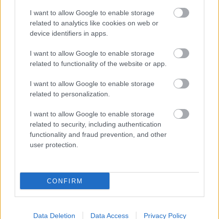
14
G. Deck *
28:26
0
0/1
?
I want to allow Google to enable storage
16
U. Garuba
15:04
6
3/6
50
related to analytics like cookies on web or
device identifiers in apps.
22
W. Tavares *
24:56
12
4/7
57
I want to allow Google to enable storage
23
S. Llull
07:34
2
1/3
33
related to functionality of the website or app.
24
A. Feliz
15:47
6
3/5
60
I want to allow Google to enable storage
Team
related to personalization.
TOTAL
200
100
35/63
?
I want to allow Google to enable storage
related to security, including authentication
functionality and fraud prevention, and other
user protection.
Zalgiris Kaunas
FG
2PT FG
View Table Legend
MIN
PTS
M/A
%
M/A
CONFIRM
#
Players
3
S. Francisco *
26:16
33
?
?
3/6
Data Deletion
Data Access
Privacy Policy