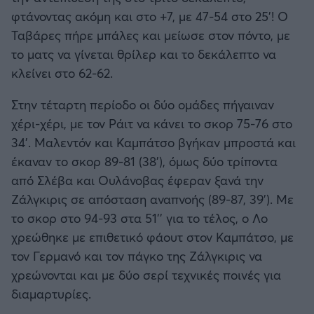
φτάνοντας ακόμη και στο +7, με 47-54 στο 25'! Ο
Ταβάρες πήρε μπάλες και μείωσε στον πόντο, με
το ματς να γίνεται θρίλερ και το δεκάλεπτο να
κλείνει στο 62-62.
Στην τέταρτη περίοδο οι δύο ομάδες πήγαιναν
χέρι-χέρι, με τον Ράιτ να κάνει το σκορ 75-76 στο
34'. Μαλεντόν και Καμπάτσο βγήκαν μπροστά και
έκαναν το σκορ 89-81 (38'), όμως δύο τρίποντα
από Σλέβα και Ουλάνοβας έφεραν ξανά την
Ζάλγκιρις σε απόσταση αναπνοής (89-87, 39'). Με
το σκορ στο 94-93 στα 51'' για το τέλος, ο Λο
χρεώθηκε με επιθετικό φάουτ στον Καμπάτσο, με
τον Γερμανό και τον πάγκο της Ζάλγκιρις να
χρεώνονται και με δύο σερί τεχνικές ποινές για
διαμαρτυρίες.