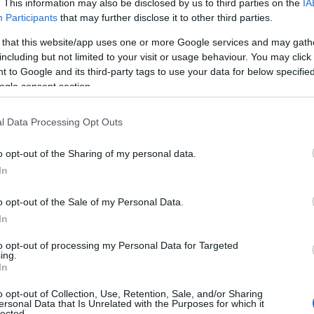
. This information may also be disclosed by us to third parties on the
IA
Participants
that may further disclose it to other third parties.
αιρία στον Αναστόπουλο να επιστρέψει
 that this website/app uses one or more Google services and may gath
including but not limited to your visit or usage behaviour. You may click 
 to Google and its third-party tags to use your data for below specifi
reaming*. |21+ *Ισχύουν όροι και προϋποθέσεις
ogle consent section.
όγω της κατάστασης που προκάλεσε η πανδημία
πορεία τους στα παρκέ.
l Data Processing Opt Outs
αφίλης
και
Διαμαντής
, είναι οι τέσσερις διαιτητές
o opt-out of the Sharing of my personal data.
άλι στα παρκέ, μετά από αυτή την απόφαση, για
In
ίχε δώσει σχετική άδεια η FIBA.
o opt-out of the Sale of my Personal Data.
In
to opt-out of processing my Personal Data for Targeted
ing.
In
o opt-out of Collection, Use, Retention, Sale, and/or Sharing
ersonal Data that Is Unrelated with the Purposes for which it
lected.