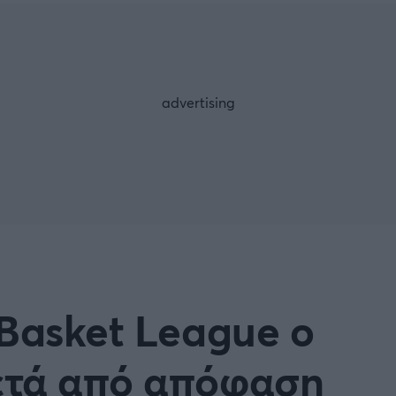
Μια Ιστο
Μιχάλης Τσαμπάς
Δημήτρης Τσ
WNBA
Άρση Βαρών
άσκετ Γυναικών
Α2 Μπάσκετ - ELITE LEAG
ετ: Τουρκία
Κύπελλο Ελλάδας Μπάσκε
FOLLOW US
ετ: Γαλλία
ABA LIGA
ετ: Λιθουανία
Μπάσκετ: Κίνα
Προκριματικά
BASKET 2025
 Basket League ο
MUNDOBASKET
ιακοί Αγώνες Μπάσκετ
ΟΠΑΠ BASKET LEAGUE
ετά από απόφαση