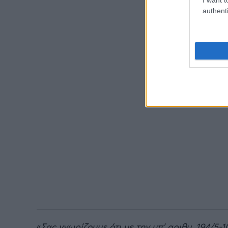
authenti
«
Σας γνωρίζουμε ότι με την υπ' αριθμ. 194/5