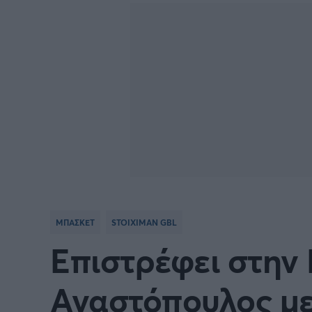
BASKETBALL CHAMPIONS
Γιώργος Τσακίρης
NBA
Πυγμαχία
LEAGUE
VTB LEAGUE
Α1 Μπ
Μπάσκετ: Ισπανία
Μπάσκ
Μπάσκετ: Ιταλία
Μπάσκ
Μπάσκετ: Ισραήλ
Μπάσκ
ΜΠΑΣΚΕΤ
STOIXIMAN GBL
Προκριματικά EUROBASKET
EURO
Επιστρέφει στην
EUROBASKET Γυναικών 2025
Ολυμπ
Αναστόπουλος μ