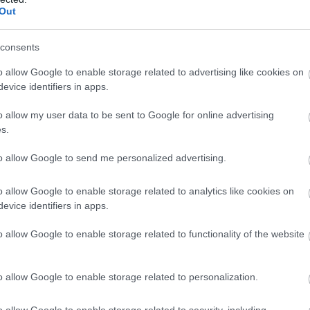
Out
consents
o allow Google to enable storage related to advertising like cookies on
evice identifiers in apps.
o allow my user data to be sent to Google for online advertising
s.
οηγούμενο Φεβρουάριο με έγγραφό του
να μην
to allow Google to send me personalized advertising.
ς για αποχώρηση
. Επίσης, όσον αφορά τους
ακολουθήσει τα σεμινάρια της σεζόν και δεν έχει
o allow Google to enable storage related to analytics like cookies on
 θα γίνει, για να καλυφθεί το κενό.
evice identifiers in apps.
o allow Google to enable storage related to functionality of the website
o allow Google to enable storage related to personalization.
o allow Google to enable storage related to security, including