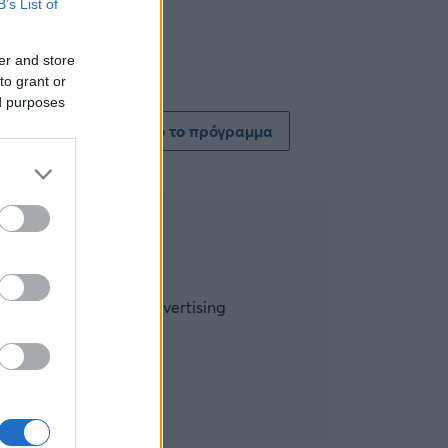
B’s List of
er and store
to grant or
ed purposes
Δείτε όλο το πρόγραμμα