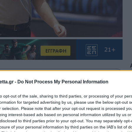
θρα στα αποτελέσματα αναζήτησης.
tta.gr -
Do Not Process My Personal Information
azzetta.gr στην Google
to opt-out of the sale, sharing to third parties, or processing of your per
formation for targeted advertising by us, please use the below opt-out s
r selection. Please note that after your opt-out request is processed y
eing interest-based ads based on personal information utilized by us or
ι για ένα έτος το δικαίωμα στους
disclosed to third parties prior to your opt-out. You may separately opt-
losure of your personal information by third parties on the IAB’s list of
λικίας το 2020 να «σφυρίζουν»