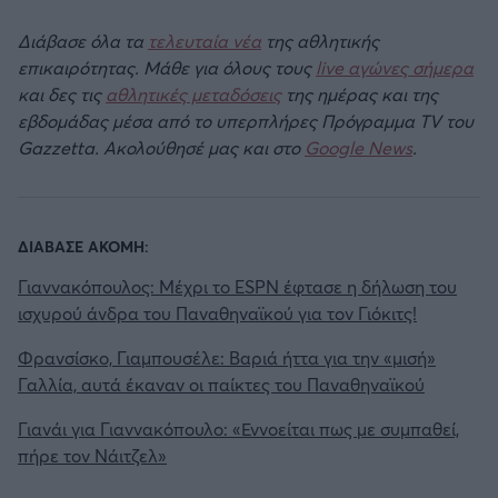
Διάβασε όλα τα
τελευταία νέα
της αθλητικής
επικαιρότητας. Μάθε για όλους τους
live αγώνες σήμερα
και δες τις
αθλητικές μεταδόσεις
της ημέρας και της
εβδομάδας μέσα από το υπερπλήρες Πρόγραμμα TV του
Gazzetta. Ακολούθησέ μας και στο
Google News
.
ΔΙΑΒΑΣΕ ΑΚΟΜΗ:
Γιαννακόπουλος: Μέχρι το ESPN έφτασε η δήλωση του
ισχυρού άνδρα του Παναθηναϊκού για τον Γιόκιτς!
Φρανσίσκο, Γιαμπουσέλε: Βαριά ήττα για την «μισή»
Γαλλία, αυτά έκαναν οι παίκτες του Παναθηναϊκού
Γιανάι για Γιαννακόπουλο: «Εννοείται πως με συμπαθεί,
πήρε τον Νάιτζελ»