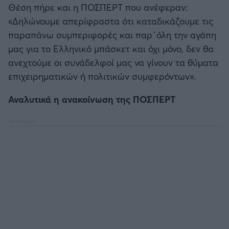
Θέση πήρε και η ΠΟΣΠΕΡΤ που ανέφεραν:
«Δηλώνουμε απερίφραστα ότι καταδικάζουμε τις
παραπάνω συμπεριφορές και παρ΄όλη την αγάπη
μας για το Ελληνικό μπάσκετ και όχι μόνο, δεν θα
ανεχτούμε οι συνάδελφοί μας να γίνουν τα θύματα
επιχειρηματικών ή πολιτικών συμφερόντων».
Αναλυτικά η ανακοίνωση της ΠΟΣΠΕΡΤ