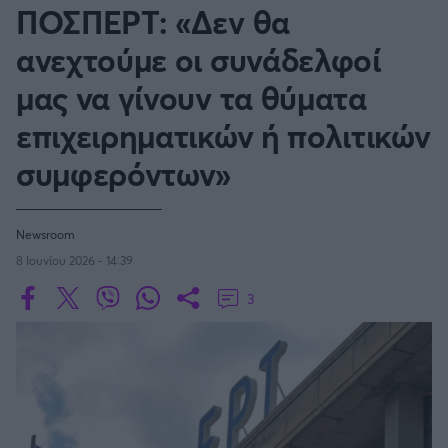
Οδηγός F1
CEV Cup
Τεχνολογία
ΠΟΣΠΕΡΤ: «Δεν θα
Παναγιώτης Δαλαταριώφ
Κολύμβηση
ΑΘΛΗΤΙΚΕΣ ΜΕΤΑΔΟΣΕΙΣ
Bundesliga
EuroCup
GMotion WRC
NBA
Υγεία
Challenge Cup
ανεχτούμε οι συνάδελφοί
Ανδρέας Δημάτος
Μπιτς Βόλεϊ
Ligue 1
Mundobasket
GMotion MotoGP
LIVE SCORE
Showbiz
Αντώνης Καλκαβούρας
μας να γίνουν τα θύματα
WNBA
Ιστιοπλοΐα
Basketaki
Εθνική Ελλάδος
GWOMEN
Αντώνης Καρπετόπουλος
Eurobasket
Κωπηλασία
επιχειρηματικών ή πολιτικών
Μουντιάλ 2026
Δημήτρης Κατσιώνης
G-LEAGUE
ΑΘΛΗΤΙΚΗ ΗΧΩ
Ξιφασκία
Wyscout Analysis
συμφερόντων»
Γιώργος Κούβαρης
ΕΚΠΟΜΠΕΣ
Σκοποβολή
Ευρώπη
VTB LEAGUE
Κώστας Νικολακόπουλος
GALACTICOS BY INTERWETTEN
Κόσμος
Πάλη
ΟΜΑΔΕΣ
Γιάννης Πάλλας
Newsroom
GAZZ FLOOR BY NOVIBET
Α1 Μπάσκετ Γυναικών
Νίκος Παπαδογιάννης
Τάε κβον ντο
ΑΕΚ
PODCASTS
8 Ιουνίου 2026 - 14:39
POLE POSITION BY ALLWYN
Γιώργος Σακελλαρίου
Τζούντο
ΣΠΛΙΤ
3
Α2 Μπάσκετ - ELITE LEAGUE
OLD SCHOOL
GAZZETTA ACTS
Γιάννης Σερέτης
Ολυμπιακός
Πινγκ - πονγκ
Transfer Stories
ΜΕΤΑΒΙΒΑΣΗ BY NOVIBET
Gazzetta For Her
Σταύρος Σουντουλίδης
GAZZETTA SPECIALS
gMotion
FIBA EUROPE CUP
Μαχητικά Αθλήματα
Θέμα Ισότητας
Δημήτρης Τομαράς
ΠΑΟΚ
Unique
Πυγμαχία
Για τον Αλέξανδρο
Γιώργος Τσακίρης
Wyscout Analysis
Μπάσκετ: Ισπανία
Άρση Βαρών
#GiatonAlki
Παναθηναϊκός
Μιχάλης Τσαμπάς
InStat Analysis