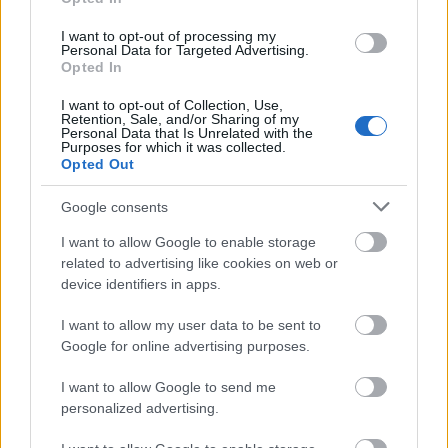
I want to opt-out of processing my
«Ήμουν κι εγώ στα Κουφονήσια τις ημέρες που
Personal Data for Targeted Advertising.
Opted In
γέμισε η Ιταλίδα»: Η λεπτομέρεια που κανείς δεν
ανέφερε
I want to opt-out of Collection, Use,
Retention, Sale, and/or Sharing of my
Personal Data that Is Unrelated with the
Ταξιδιώτης πάει διακοπές στην Πάρο για... έναν
Purposes for which it was collected.
μήνα - «Έχω εγώ τον τρόπο»
Opted Out
Google consents
Ο πραγματικός λόγος της τουρκικής «απόβασης»
στο Αιγαίο: Γιατί προτιμούν τα ελληνικά νησιά
I want to allow Google to enable storage
related to advertising like cookies on web or
device identifiers in apps.
I want to allow my user data to be sent to
Google for online advertising purposes.
I want to allow Google to send me
personalized advertising.