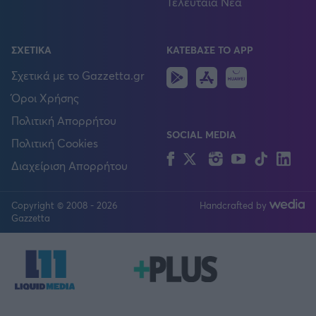
Τελευταία Νέα
ΣΧΕΤΙΚΑ
ΚΑΤΕΒΑΣΕ ΤΟ APP
Android
IOS
Huawei
Σχετικά με το Gazzetta.gr
Όροι Χρήσης
Πολιτική Απορρήτου
SOCIAL MEDIA
Πολιτική Cookies
Facebook
Twitter
Instagram
YouTube
TikTok
Lin
Διαχείριση Απορρήτου
Copyright © 2008 - 2026
Handcrafted by
FOLLOW US
Gazzetta