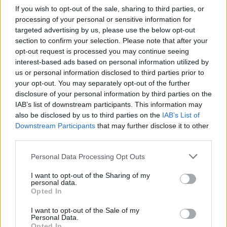
If you wish to opt-out of the sale, sharing to third parties, or
Το καλά κρυμμένο μυστικό της Κρήτης: Το φαράγγι
processing of your personal or sensitive information for
των Αγίων και η μαγευτική παραλία στο Λιβυκό
targeted advertising by us, please use the below opt-out
section to confirm your selection. Please note that after your
opt-out request is processed you may continue seeing
6 γραφικά χωριά των Κυκλάδων που αξίζει να
interest-based ads based on personal information utilized by
ανακαλύψετε
us or personal information disclosed to third parties prior to
your opt-out. You may separately opt-out of the further
disclosure of your personal information by third parties on the
IAB’s list of downstream participants. This information may
also be disclosed by us to third parties on the
IAB’s List of
Downstream Participants
that may further disclose it to other
third parties.
Please note that this website/app uses one or more Google
Personal Data Processing Opt Outs
services and may gather and store information including but
not limited to your visit or usage behaviour. You may click to
I want to opt-out of the Sharing of my
personal data.
grant or deny consent to Google and its third-party tags to
Opted In
use your data for below specified purposes in below Google
consent section.
I want to opt-out of the Sale of my
Personal Data.
Opted In