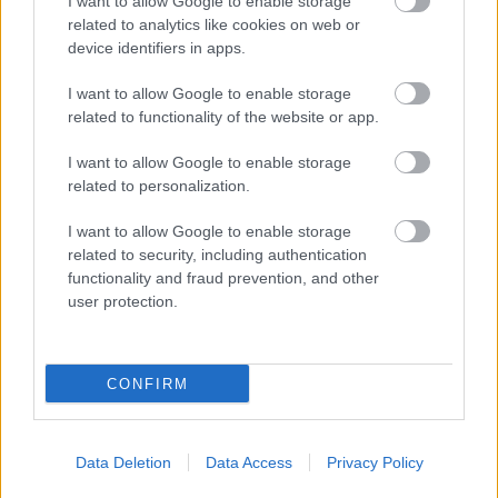
I want to allow Google to enable storage
related to analytics like cookies on web or
device identifiers in apps.
I want to allow Google to enable storage
related to functionality of the website or app.
I want to allow Google to enable storage
Οι Big 4 της Τουρκίας χρωστάνε 1 δισ. - Πού
related to personalization.
βρίσκουν τα χρήματα για «μεταγραφές
αεροδρομίου»
I want to allow Google to enable storage
related to security, including authentication
Το παράπονο της Μαρίας Καρυστιανού από τα ΜΜΕ
functionality and fraud prevention, and other
user protection.
Η δουλειά με τα περισσότερα χρήματα στην Ελλάδα
CONFIRM
Data Deletion
Data Access
Privacy Policy