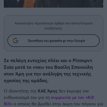
Η μητρότητα στον πάγκο
Δημήτρης Τσορμπατζόγλου
Μπάσκετ: Τουρκία
Συνεντεύξεις
Άρης
Μεγάλη μου Αγάπη
Κύπελλο Ελλάδας Μπάσκετ
Μια Ιστορία από την Πόλη
Λεβαδειακός
Ανακαλύψτε περισσότερα άρθρα στα αποτελέσματα
Μπάσκετ: Γερμανία
αναζήτησης.
ΟΦΗ
Μπάσκετ: Ιταλία
Προσθήκη του gazzetta.gr στην Google
Βόλος
Μπάσκετ: Γαλλία
Ατρόμητος Αθηνών
Σε πελάγη ευτυχίας πλέει και ο Ρίτσαρντ
ABA LIGA
Σιάο μετά το «ναι» του Βασίλη Σπανούλη
Κηφισιά
στον Άρη για την ανάληψη της τεχνικής
NCAA
ηγεσίας της ομάδας.
Αστέρας Τρίπολης
Ο ιδιοκτήτης της
ΚΑΕ Άρης
δεν έκρυψε τον
Μπάσκετ: Ισραήλ
ενθουσιασμό του για τη
συμφωνία με τον «Kill
Παναιτωλικός
Bill»
ο οποίος θα βρεθεί στην άκρη του πάγκου για
Μπάσκετ: Λιθουανία