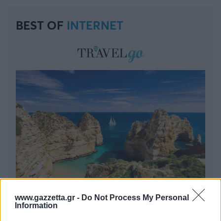
BEST OF
INTERNET
www.gazzetta.gr -
Do Not Process My Personal
Πέρα από τη Λισαβόνα: 10 μαγευτικοί προορισμοί
Information
της Πορτογαλίας