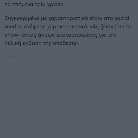
τα επόμενα τρία χρόνια.
Καλαμάτα
Μπάσκετ: Κίνα
Συγκεκριμένα με χαρακτηριστικό story στα social
Ηρακλής
media, ανέφερε χαρακτηριστικά: «Ας ξεκινήσει το
Προολυμπιακό Τουρνουά
show» όντας άκρως εκστασιασμένος για την
Μπαρτσελόνα
τελική έκβαση της υπόθεσης.
Προκριματικά EUROBASKET
Ρεάλ Μαδρίτης
EUROBASKET 2025
Ατλέτικο Μαδρίτης
Προκριματικά MUNDOBASKET
Μάντσεστερ Γιουνάιτεντ
Παγκόσμιο Κύπελλο
Μάντσεστερ Σίτι
EUROBASKET Γυναικών 2025
Λίβερπουλ
Ολυμπιακοί Αγώνες Μπάσκετ
Τσέλσι