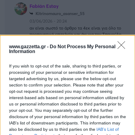
Fabián Estay
Kitrinomauro_asanser_55
03/06/2026 - 20:24
αν είναι σωστό το άρθρο τα 4εκ είναι για όλο το
προπονητικό επιτελείο και όχι για τον Σπανούλη
μόνο, άρα μιλάμε για μαξ 1εκ.
www.gazzetta.gr -
Do Not Process My Personal
Απάντησε
8
Likes
2
Απαντήσεις
Information
Arena
If you wish to opt-out of the sale, sharing to third parties, or
03/06/2026 - 23:19
Fabián Estay
processing of your personal or sensitive information for
Εφορια ειστε;
targeted advertising by us, please use the below opt-out
section to confirm your selection. Please note that after your
Απάντησε
6
Likes
0
Απαντήσεις
opt-out request is processed you may continue seeing
interest-based ads based on personal information utilized by
Aris Germany
us or personal information disclosed to third parties prior to
03/06/2026 - 20:55
Fabián Estay
your opt-out. You may separately opt-out of the further
Ξέρετε πόσο από αυτό το ποσό θα πάρει ο
disclosure of your personal information by third parties on the
προπονητής και πόσο το staff του και το
IAB’s list of downstream participants. This information may
μοιράζεται κιόλας; Σας το είπε ο Σπανούλης;
also be disclosed by us to third parties on the
IAB’s List of