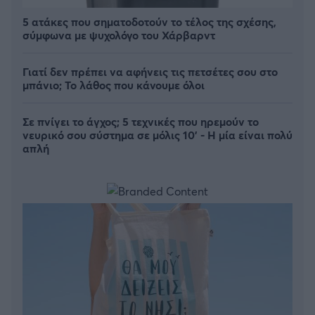
5 ατάκες που σηματοδοτούν το τέλος της σχέσης,
σύμφωνα με ψυχολόγο του Χάρβαρντ
Γιατί δεν πρέπει να αφήνεις τις πετσέτες σου στο
μπάνιο; Το λάθος που κάνουμε όλοι
Σε πνίγει το άγχος; 5 τεχνικές που ηρεμούν το
νευρικό σου σύστημα σε μόλις 10' - Η μία είναι πολύ
απλή