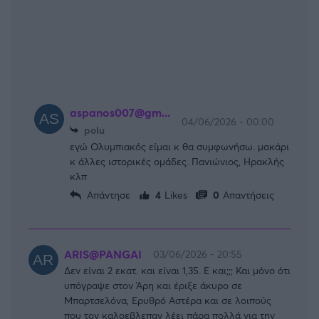
aspanos007@gm...
04/06/2026 - 00:00
polu
εγώ Ολυμπιακός είμαι κ θα συμφωνήσω. μακάρι
κ άλλες ιστορικές ομάδες. Πανιώνιος, Ηρακλής
κλπ
Απάντησε
4
Likes
0
Απαντήσεις
ARIS@PANGAI
03/06/2026 - 20:55
Δεν είναι 2 εκατ. και είναι 1,35. Ε και;;; Και μόνο ότι
υπόγραψε στον Άρη και έριξε άκυρο σε
Μπαρτσελόνα, Ερυθρό Αστέρα και σε λοιπούς
που τον καλοεβλεπαν λέει πάρα πολλά για την