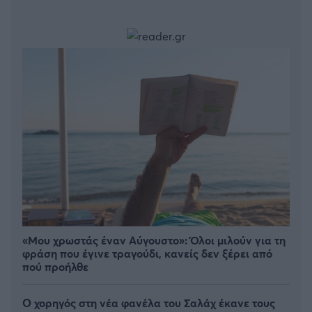
«Μου χρωστάς έναν Αύγουστο»: Όλοι μιλούν για τη
φράση που έγινε τραγούδι, κανείς δεν ξέρει από
πού προήλθε
Ο χορηγός στη νέα φανέλα του Σαλάχ έκανε τους