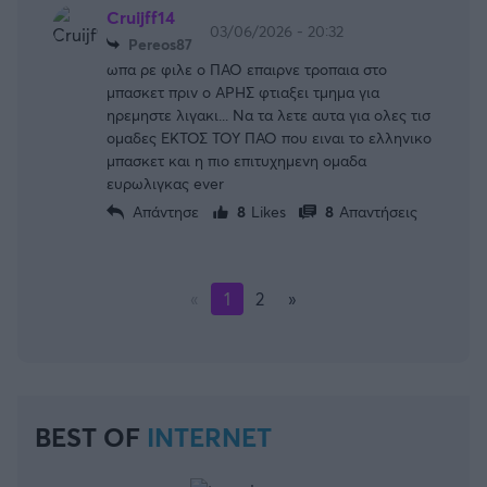
Cruijff14
03/06/2026 - 20:32
Pereos87
ωπα ρε φιλε ο ΠΑΟ επαιρνε τροπαια στο
μπασκετ πριν ο ΑΡΗΣ φτιαξει τμημα για
ηρεμηστε λιγακι... Να τα λετε αυτα για ολες τισ
ομαδες ΕΚΤΟΣ ΤΟΥ ΠΑΟ που ειναι το ελληνικο
μπασκετ και η πιο επιτυχημενη ομαδα
ευρωλιγκας ever
Απάντησε
8
Likes
8
Απαντήσεις
«
1
2
»
BEST OF
INTERNET