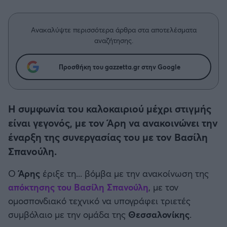
Η μητρότητα στον πάγκο
Δημήτρης Τσορμπατζόγλου
Μπάσκετ: Τουρκία
Συνεντεύξεις
Άρης
Μεγάλη μου Αγάπη
Ανακαλύψτε περισσότερα άρθρα στα αποτελέσματα
Κύπελλο Ελλάδας Μπάσκετ
Μια Ιστορία από την Πόλη
αναζήτησης.
Λεβαδειακός
Μπάσκετ: Γερμανία
Προσθήκη του gazzetta.gr στην Google
ΟΦΗ
Μπάσκετ: Ιταλία
Βόλος
Η συμφωνία του καλοκαιριού μέχρι στιγμής
Μπάσκετ: Γαλλία
είναι γεγονός, με τον Άρη να ανακοινώνει την
Ατρόμητος Αθηνών
έναρξη της συνεργασίας του με τον Βασίλη
ABA LIGA
Σπανούλη.
Κηφισιά
NCAA
Ο
Άρης
έριξε τη... βόμβα με την ανακοίνωση της
Αστέρας Τρίπολης
απόκτησης του
Βασίλη Σπανούλη
, με τον
Μπάσκετ: Ισραήλ
ομοσπονδιακό τεχνικό να υπογράφει τριετές
Παναιτωλικός
συμβόλαιο με την ομάδα της
Θεσσαλονίκης
.
Μπάσκετ: Λιθουανία