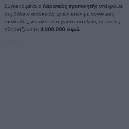
Καλαμάτα
Συγκεκριμένα ο
Λαρισαίος προπονητής
υπέγραψε
Μπάσκετ: Κίνα
συμβόλαιο διάρκειας τριών ετών με συνολικές
Ηρακλής
απολαβές, για όλο το τεχνικό επιτελείο, οι οποίες
Προολυμπιακό Τουρνουά
πλησιάζουν τα
4.000.000 ευρώ.
Μπαρτσελόνα
Προκριματικά EUROBASKET
Ρεάλ Μαδρίτης
EUROBASKET 2025
Ατλέτικο Μαδρίτης
Προκριματικά MUNDOBASKET
Μάντσεστερ Γιουνάιτεντ
Παγκόσμιο Κύπελλο
Μάντσεστερ Σίτι
EUROBASKET Γυναικών 2025
Λίβερπουλ
Ολυμπιακοί Αγώνες Μπάσκετ
Τσέλσι