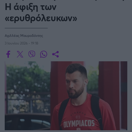
Οδηγός F1
CEV Cup
Τεχνολογία
Η άφιξη των
Παναγιώτης Δαλαταριώφ
Κολύμβηση
ΑΘΛΗΤΙΚΕΣ ΜΕΤΑΔΟΣΕΙΣ
Bundesliga
EuroCup
GMotion WRC
NBA
Υγεία
Challenge Cup
«ερυθρόλευκων»
Ανδρέας Δημάτος
Μπιτς Βόλεϊ
Ligue 1
Mundobasket
GMotion MotoGP
LIVE SCORE
Showbiz
Αντώνης Καλκαβούρας
WNBA
Ιστιοπλοΐα
Basketaki
Εθνική Ελλάδος
GWOMEN
Αντώνης Καρπετόπουλος
Eurobasket
Κωπηλασία
Αχιλλέας Μαυροδόντης
Μουντιάλ 2026
Δημήτρης Κατσιώνης
G-LEAGUE
ΑΘΛΗΤΙΚΗ ΗΧΩ
3 Ιουνίου 2026 - 19:18
Ξιφασκία
Wyscout Analysis
Γιώργος Κούβαρης
ΕΚΠΟΜΠΕΣ
Σκοποβολή
Ευρώπη
VTB LEAGUE
Κώστας Νικολακόπουλος
GALACTICOS BY INTERWETTEN
Κόσμος
Πάλη
ΟΜΑΔΕΣ
Γιάννης Πάλλας
GAZZ FLOOR BY NOVIBET
Α1 Μπάσκετ Γυναικών
Νίκος Παπαδογιάννης
Τάε κβον ντο
ΑΕΚ
PODCASTS
POLE POSITION BY ALLWYN
Γιώργος Σακελλαρίου
Τζούντο
ΣΠΛΙΤ
Α2 Μπάσκετ - ELITE LEAGUE
OLD SCHOOL
GAZZETTA ACTS
Γιάννης Σερέτης
Ολυμπιακός
Πινγκ - πονγκ
Transfer Stories
ΜΕΤΑΒΙΒΑΣΗ BY NOVIBET
Gazzetta For Her
Σταύρος Σουντουλίδης
GAZZETTA SPECIALS
gMotion
FIBA EUROPE CUP
Μαχητικά Αθλήματα
Θέμα Ισότητας
Δημήτρης Τομαράς
ΠΑΟΚ
Unique
Πυγμαχία
Για τον Αλέξανδρο
Γιώργος Τσακίρης
Wyscout Analysis
Μπάσκετ: Ισπανία
Άρση Βαρών
#GiatonAlki
Παναθηναϊκός
Μιχάλης Τσαμπάς
InStat Analysis