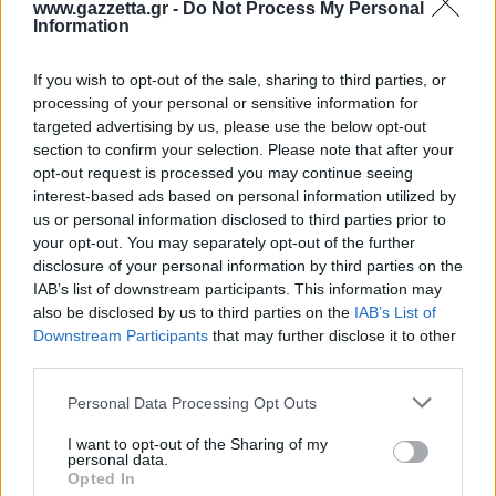
5 γραφικά ψαροχώρια της Ελλάδας που δεν έχετε
www.gazzetta.gr -
Do Not Process My Personal
ανακαλύψει ακόμα
Information
Πέρα από τη Λισαβόνα: 10 μαγευτικοί προορισμοί
If you wish to opt-out of the sale, sharing to third parties, or
της Πορτογαλίας
processing of your personal or sensitive information for
targeted advertising by us, please use the below opt-out
section to confirm your selection. Please note that after your
Το καλά κρυμμένο μυστικό της Κρήτης: Το φαράγγι
opt-out request is processed you may continue seeing
των Αγίων και η μαγευτική παραλία στο Λιβυκό
interest-based ads based on personal information utilized by
us or personal information disclosed to third parties prior to
your opt-out. You may separately opt-out of the further
disclosure of your personal information by third parties on the
IAB’s list of downstream participants. This information may
also be disclosed by us to third parties on the
IAB’s List of
Downstream Participants
that may further disclose it to other
third parties.
Please note that this website/app uses one or more Google
Personal Data Processing Opt Outs
services and may gather and store information including but
not limited to your visit or usage behaviour. You may click to
I want to opt-out of the Sharing of my
personal data.
grant or deny consent to Google and its third-party tags to
Opted In
use your data for below specified purposes in below Google