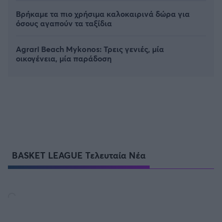
Βρήκαμε τα πιο χρήσιμα καλοκαιρινά δώρα για
όσους αγαπούν τα ταξίδια
Agrari Beach Mykonos: Τρεις γενιές, μία
οικογένεια, μία παράδοση
BASKET LEAGUE Τελευταία Νέα