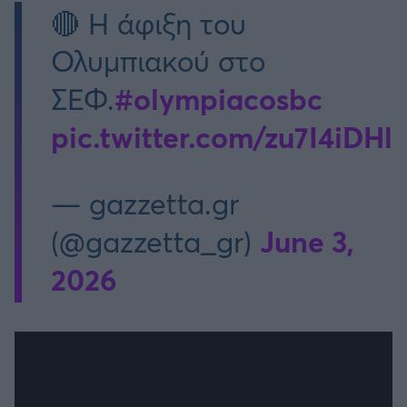
🔴 Η άφιξη του
Ολυμπιακού στο
#olympiacosbc
ΣΕΦ.
pic.twitter.com/zu7I4iDHl
— gazzetta.gr
June 3,
(@gazzetta_gr)
2026