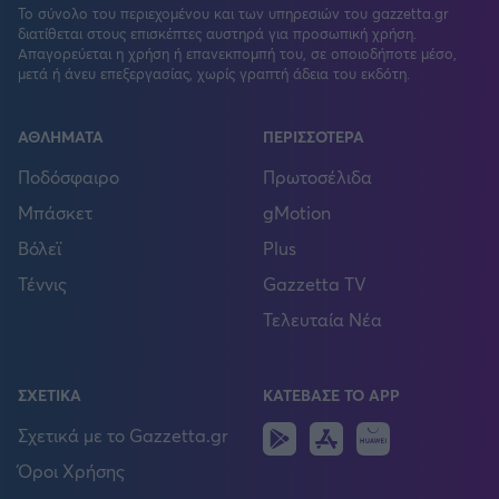
Το σύνολο του περιεχομένου και των υπηρεσιών του gazzetta.gr
διατίθεται στους επισκέπτες αυστηρά για προσωπική χρήση.
Απαγορεύεται η χρήση ή επανεκπομπή του, σε οποιοδήποτε μέσο,
μετά ή άνευ επεξεργασίας, χωρίς γραπτή άδεια του εκδότη.
ΑΘΛΗΜΑΤΑ
ΠΕΡΙΣΣΟΤΕΡΑ
Ποδόσφαιρο
Πρωτοσέλιδα
Μπάσκετ
gMotion
Βόλεϊ
Plus
Τέννις
Gazzetta TV
Τελευταία Νέα
ΣΧΕΤΙΚΑ
ΚΑΤΕΒΑΣΕ ΤΟ APP
Android
IOS
Huawei
Σχετικά με το Gazzetta.gr
Όροι Χρήσης