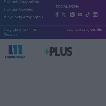
Πολιτική Απορρήτου
SOCIAL MEDIA
Πολιτική Cookies
Facebook
Twitter
Instagram
YouTube
TikTok
Lin
Διαχείριση Απορρήτου
Copyright © 2008 - 2026
Handcrafted by
FOLLOW US
Gazzetta