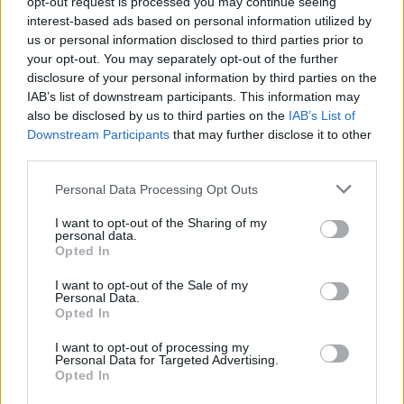
opt-out request is processed you may continue seeing
interest-based ads based on personal information utilized by
us or personal information disclosed to third parties prior to
your opt-out. You may separately opt-out of the further
disclosure of your personal information by third parties on the
IAB’s list of downstream participants. This information may
also be disclosed by us to third parties on the
IAB’s List of
Downstream Participants
that may further disclose it to other
third parties.
Please note that this website/app uses one or more Google
Personal Data Processing Opt Outs
services and may gather and store information including but
not limited to your visit or usage behaviour. You may click to
I want to opt-out of the Sharing of my
personal data.
grant or deny consent to Google and its third-party tags to
Opted In
use your data for below specified purposes in below Google
consent section.
I want to opt-out of the Sale of my
Το ελληνικό βιβλίο που προτείνει η Dua Lipa δεν το
Personal Data.
διάβασες στο σχολείο: Τι εστί «Deepfake»
Opted In
I want to opt-out of processing my
Το γνωστό φαγητό ξενύχτηδων που ακρίβυνε
Personal Data for Targeted Advertising.
αστρονομικά το 1989
Opted In