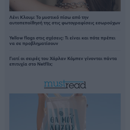
Λένι Κλουμ: Το μυστικό πίσω από την
αυτοπεποίθησή της στις φωτογραφίσεις εσωρούχων
Yellow flags στις σχέσεις: Τι είναι και πότε πρέπει
να σε προβληματίσουν
Γιατί οι σειρές του Χάρλαν Κόμπεν γίνονται πάντα
επιτυχία στο Netflix;