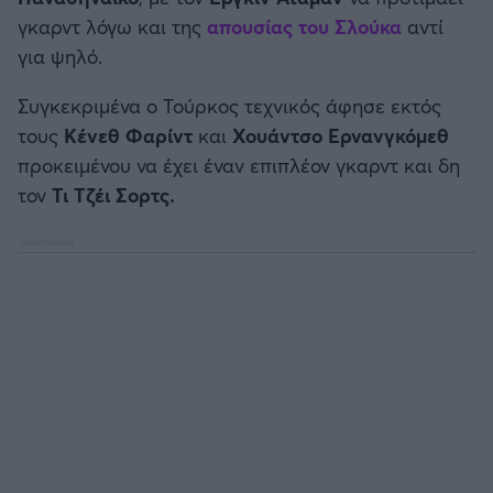
Καλαμάτα
γκαρντ λόγω και της
απουσίας του Σλούκα
αντί
Μπάσκετ: Κίνα
για ψηλό.
Ηρακλής
Προολυμπιακό Τουρνουά
Συγκεκριμένα ο Τούρκος τεχνικός άφησε εκτός
τους
Κένεθ Φαρίντ
και
Χουάντσο
Ερνανγκόμεθ
Μπαρτσελόνα
Προκριματικά EUROBASKET
προκειμένου να έχει έναν επιπλέον γκαρντ και δη
τον
Τι Τζέι Σορτς.
Ρεάλ Μαδρίτης
EUROBASKET 2025
Ατλέτικο Μαδρίτης
Προκριματικά MUNDOBASKET
Μάντσεστερ Γιουνάιτεντ
Παγκόσμιο Κύπελλο
Μάντσεστερ Σίτι
EUROBASKET Γυναικών 2025
Λίβερπουλ
Ολυμπιακοί Αγώνες Μπάσκετ
Τσέλσι