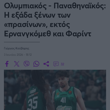
Οδηγός F1
CEV Cup
Τεχνολογία
Ολυμπιακός - Παναθηναϊκός:
Παναγιώτης Δαλαταριώφ
Κολύμβηση
ΑΘΛΗΤΙΚΕΣ ΜΕΤΑΔΟΣΕΙΣ
Bundesliga
EuroCup
GMotion WRC
NBA
Υγεία
Challenge Cup
Η εξάδα ξένων των
Ανδρέας Δημάτος
Μπιτς Βόλεϊ
Ligue 1
Mundobasket
GMotion MotoGP
LIVE SCORE
Showbiz
Αντώνης Καλκαβούρας
«πρασίνων», εκτός
WNBA
Ιστιοπλοΐα
Basketaki
Εθνική Ελλάδος
GWOMEN
Αντώνης Καρπετόπουλος
Eurobasket
Κωπηλασία
Ερνανγκόμεθ και Φαρίντ
Μουντιάλ 2026
Δημήτρης Κατσιώνης
G-LEAGUE
ΑΘΛΗΤΙΚΗ ΗΧΩ
Ξιφασκία
Wyscout Analysis
Γιώργος Κούβαρης
ΕΚΠΟΜΠΕΣ
Σκοποβολή
Ευρώπη
VTB LEAGUE
Κώστας Νικολακόπουλος
Γιώργος Κούβαρης
GALACTICOS BY INTERWETTEN
Κόσμος
Πάλη
ΟΜΑΔΕΣ
Γιάννης Πάλλας
3 Ιουνίου 2026 - 18:12
GAZZ FLOOR BY NOVIBET
Α1 Μπάσκετ Γυναικών
Νίκος Παπαδογιάννης
Τάε κβον ντο
32
ΑΕΚ
PODCASTS
POLE POSITION BY ALLWYN
Γιώργος Σακελλαρίου
Τζούντο
ΣΠΛΙΤ
Α2 Μπάσκετ - ELITE LEAGUE
OLD SCHOOL
GAZZETTA ACTS
Γιάννης Σερέτης
Ολυμπιακός
Πινγκ - πονγκ
Transfer Stories
ΜΕΤΑΒΙΒΑΣΗ BY NOVIBET
Gazzetta For Her
Σταύρος Σουντουλίδης
GAZZETTA SPECIALS
gMotion
FIBA EUROPE CUP
Μαχητικά Αθλήματα
Θέμα Ισότητας
Δημήτρης Τομαράς
ΠΑΟΚ
Unique
Πυγμαχία
Για τον Αλέξανδρο
Γιώργος Τσακίρης
Wyscout Analysis
Μπάσκετ: Ισπανία
Άρση Βαρών
#GiatonAlki
Παναθηναϊκός
Μιχάλης Τσαμπάς
InStat Analysis