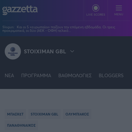
Παράκαμψη προς το κυρίως περιεχόμενο
MENU
LIVE SCORES
Slogun:
Και οι 5 «ευρωπαίοι» παίζουν την επόμενη εβδομάδα. Οι τρεις
προκριματικά, οι δύο (ΑΕΚ - ΟΦΗ) τελικό...
ΠΟΔΟΣΦΑΙΡΟ
STOIXIMAN GBL
Stoiximan Super League
ΜΠΑΣΚΕΤ
Super League 2
Stoiximan GBL
Όλες οι διοργανώσεις
ΒΟΛΕΪ
Champions League
NEA
EuroLeague
ΠΡΟΓΡΑΜΜΑ
ΒΑΘΜΟΛΟΓΙΕΣ
BLOGGERS
Novibet Volley League
ΑΛΛΑ ΣΠΟΡ
STOIXIMAN GBL
Europa League
Champions League
Volley League Γυναικών
Τένις
PLUS
Conference League
NBA
EUROLEAGUE
Pre League
Χάντμπολ
Πολιτική
Κύπελλο Ελλάδας
Εθνική Μπάσκετ
BLOGGERS
Κύπελλο Ανδρών
Πόλο
Κοινωνία
Premier League
EUROCUP
Elite League
Νίκος Αθανασίου
ΜΠΑΣΚΕΤ
STOIXIMAN GBL
ΟΛΥΜΠΙΑΚΟΣ
GMOTION
Κύπελλο Γυναικών
Διεθνή
Στίβος
La Liga
Δημήτρης Βέργος
Α1 Γυναικών
GMotion F1
Champions League
ΠΑΝΑΘΗΝΑΙΚΟΣ
Viral
BASKETBALL CHAMPIONS LEAGUE
ΠΡΩΤΟΣΕΛΙΔΑ
Γυμναστική
Serie A
Βασίλης Βλαχόπουλος
Κύπελλο Ελλάδος