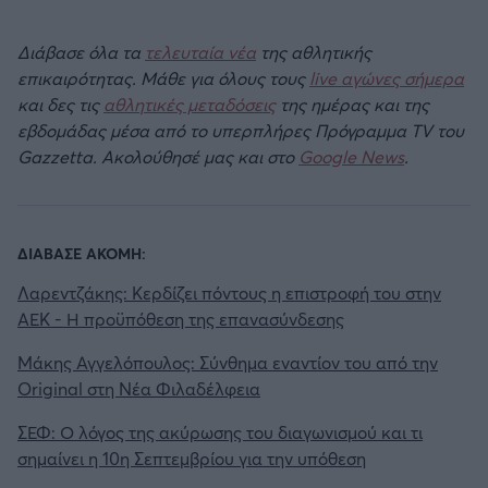
Διάβασε όλα τα
τελευταία νέα
της αθλητικής
επικαιρότητας. Μάθε για όλους τους
live αγώνες σήμερα
και δες τις
αθλητικές μεταδόσεις
της ημέρας και της
εβδομάδας μέσα από το υπερπλήρες Πρόγραμμα TV του
Gazzetta. Ακολούθησέ μας και στο
Google News
.
ΔΙΑΒΑΣΕ ΑΚΟΜΗ:
Λαρεντζάκης: Κερδίζει πόντους η επιστροφή του στην
ΑΕΚ - Η προϋπόθεση της επανασύνδεσης
Μάκης Αγγελόπουλος: Σύνθημα εναντίον του από την
Original στη Νέα Φιλαδέλφεια
ΣΕΦ: Ο λόγος της ακύρωσης του διαγωνισμού και τι
σημαίνει η 10η Σεπτεμβρίου για την υπόθεση