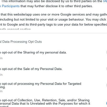
. This information may also be disclosed by us to third parties on the
IA
Participants
that may further disclose it to other third parties.
ζόν στην
Elite League
, αφού κατέκτησε το
 that this website/app uses one or more Google services and may gath
Stoiximan GBL
.
Μια πολύ σημαντική στιγμή για
including but not limited to your visit or usage behaviour. You may click 
 to Google and its third-party tags to use your data for below specifi
μεγάλη κατηγορία.
ogle consent section.
ι τη νέα σεζόν ο
Νίκος Αρσενόπουλος
, ο οποίος
l Data Processing Opt Outs
ντας ελάχιστο χρόνο συμμετοχής.
o opt-out of the Sharing of my personal data.
In
o opt-out of the Sale of my Personal Data.
In
to opt-out of processing my Personal Data for Targeted
ing.
In
o opt-out of Collection, Use, Retention, Sale, and/or Sharing
ersonal Data that Is Unrelated with the Purposes for which it
lected.