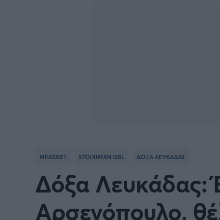
BASKETBALL CHAMPIONS
Γιώργος Τσακίρης
NBA
Πυγμαχία
LEAGUE
VTB LEAGUE
Α1 Μπ
Μπάσκετ: Ισπανία
Μπάσκ
Μπάσκετ: Ιταλία
Μπάσκ
Μπάσκετ: Ισραήλ
Μπάσκ
ΜΠΑΣΚΕΤ
STOIXIMAN GBL
ΔΟΞΑ ΛΕΥΚΑΔΑΣ
Προκριματικά EUROBASKET
EURO
Δόξα Λευκάδας: 
EUROBASKET Γυναικών 2025
Ολυμπ
Αρσενόπουλο, θέ