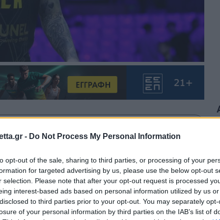
θρα στα αποτελέσματα αναζήτησης.
tta.gr -
Do Not Process My Personal Information
azzetta.gr στην Google
to opt-out of the sale, sharing to third parties, or processing of your per
formation for targeted advertising by us, please use the below opt-out s
r selection. Please note that after your opt-out request is processed y
eing interest-based ads based on personal information utilized by us or
 τη νέα σεζόν ο Νίκος Αρσενόπουλος,
disclosed to third parties prior to your opt-out. You may separately opt-
losure of your personal information by third parties on the IAB’s list of
λη και Σωτηρίου.