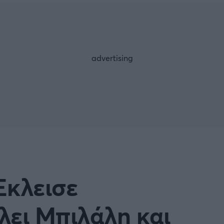
Μια Ιστο
Μιχάλης Τσαμπάς
Δημήτρης Τσ
WNBA
Άρση Βαρών
άσκετ Γυναικών
Α2 Μπάσκετ - ELITE LEAG
ετ: Τουρκία
Κύπελλο Ελλάδας Μπάσκε
FOLLOW US
ετ: Γαλλία
ABA LIGA
ετ: Λιθουανία
Μπάσκετ: Κίνα
Προκριματικά
BASKET 2025
Έκλεισε
MUNDOBASKET
ιακοί Αγώνες Μπάσκετ
ΟΠΑΠ BASKET LEAGUE
λει Μπιλάλη και