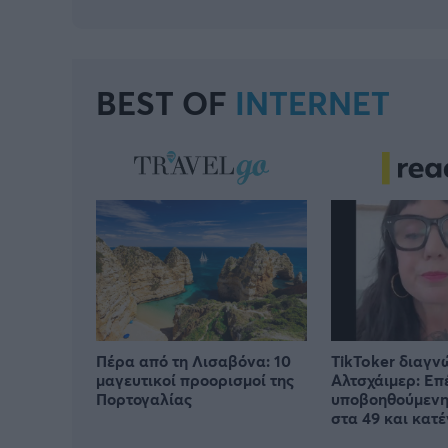
BEST OF
INTERNET
Πέρα από τη Λισαβόνα: 10
TikToker διαγν
μαγευτικοί προορισμοί της
Αλτσχάιμερ: Επ
Πορτογαλίας
υποβοηθούμενη
στα 49 και κατ
τελευταίες μέρ