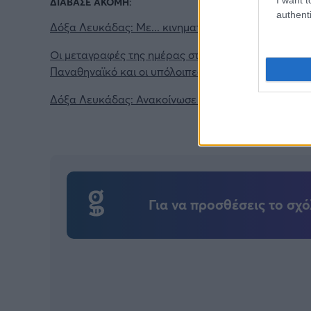
ΔΙΑΒΑΣΕ ΑΚΟΜΗ:
authenti
Δόξα Λευκάδας: Με... κινηματογραφική ανακοίνωσ
Οι μεταγραφές της ημέρας στο μπάσκετ: Ο Χεζόνια 
Παναθηναϊκό και οι υπόλοιπες κινήσεις
Δόξα Λευκάδας: Ανακοίνωσε με εντυπωσιακό βίντε
Για να προσθέσεις το σχό