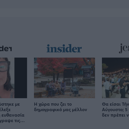
ώστηκε με
Η χώρα που ζει το
Θα είσαι Τήν
έλεξε
δημογραφικό μας μέλλον
Αύγουστο; 5
 ευθανασία
δεν πρέπει ν
έγραψε τις
ες