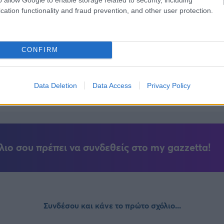
cation functionality and fraud prevention, and other user protection.
η απέκτησε τον Τζος Σάρμα
επίσημα στους Καβαλίερς, οι επιστροφές στον
CONFIRM
ο τον Ντένβερ Τζόουνς
Data Deletion
Data Access
Privacy Policy
λιο σου πρέπει να συνδεθείς στο my gazzetta!
Συνδέσου και κάνε το πρώτο σχόλιο...