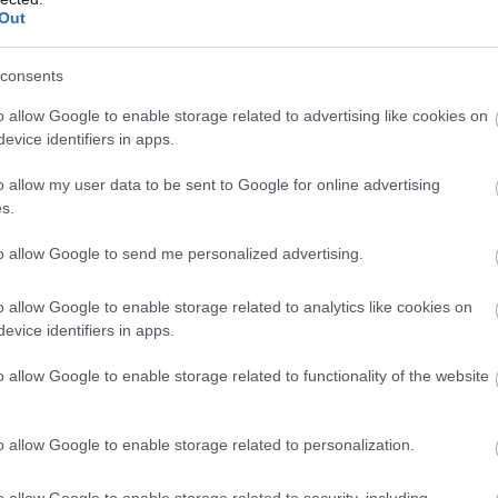
Out
consents
o allow Google to enable storage related to advertising like cookies on
σεις του
Κωνσταντίνου Μπιλάλη
του Παπάγου και
evice identifiers in apps.
ς είναι γκαρντ, ενώ ο δεύτερος αγωνίζεται σαν
o allow my user data to be sent to Google for online advertising
αγωνίστηκαν στην Elite League.
s.
to allow Google to send me personalized advertising.
o allow Google to enable storage related to analytics like cookies on
evice identifiers in apps.
ιρότητας. Μάθε για όλους τους
live αγώνες σήμερα
και
βδομάδας μέσα από το υπερπλήρες Πρόγραμμα TV του
o allow Google to enable storage related to functionality of the website
o allow Google to enable storage related to personalization.
o allow Google to enable storage related to security, including