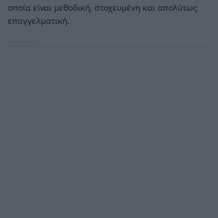
οποία είναι μεθοδική, στοχευμένη και απολύτως
ΟΠΑΠ BASKET LEAGUE
επαγγελματική.
Άρσεναλ
Προολυμπιακό τουρνουά μπάσκετ
Γιουβέντους
BASKETAKI
Μίλαν
EUROBASKET U20
Ίντερ
Τουρνουά Ακρόπολις 2025
Μπάγερν Μονάχου
Παρί Σεν Ζερμέν