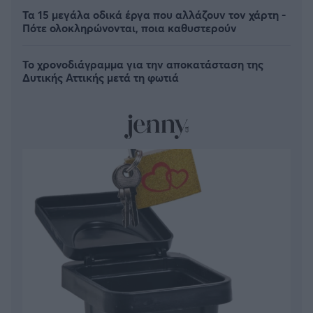
Τα 15 μεγάλα οδικά έργα που αλλάζουν τον χάρτη -
Πότε ολοκληρώνονται, ποια καθυστερούν
Το χρονοδιάγραμμα για την αποκατάσταση της
Δυτικής Αττικής μετά τη φωτιά