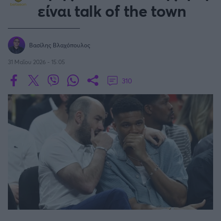
Οδηγός F1
CEV Cup
Τεχνολογία
είναι talk of the town
Παναγιώτης Δαλαταριώφ
Κολύμβηση
ΑΘΛΗΤΙΚΕΣ ΜΕΤΑΔΟΣΕΙΣ
Bundesliga
EuroCup
GMotion WRC
NBA
Υγεία
Challenge Cup
Ανδρέας Δημάτος
Μπιτς Βόλεϊ
Ligue 1
Mundobasket
GMotion MotoGP
LIVE SCORE
Showbiz
Αντώνης Καλκαβούρας
WNBA
Ιστιοπλοΐα
Basketaki
Βασίλης Βλαχόπουλος
Εθνική Ελλάδος
GWOMEN
Αντώνης Καρπετόπουλος
Eurobasket
Κωπηλασία
31 Μαΐου 2026 - 15:05
Μουντιάλ 2026
Δημήτρης Κατσιώνης
G-LEAGUE
ΑΘΛΗΤΙΚΗ ΗΧΩ
Ξιφασκία
Wyscout Analysis
310
Γιώργος Κούβαρης
ΕΚΠΟΜΠΕΣ
Σκοποβολή
Ευρώπη
VTB LEAGUE
Κώστας Νικολακόπουλος
GALACTICOS BY INTERWETTEN
Κόσμος
Πάλη
ΟΜΑΔΕΣ
Γιάννης Πάλλας
GAZZ FLOOR BY NOVIBET
Α1 Μπάσκετ Γυναικών
Νίκος Παπαδογιάννης
Τάε κβον ντο
ΑΕΚ
PODCASTS
POLE POSITION BY ALLWYN
Γιώργος Σακελλαρίου
Τζούντο
ΣΠΛΙΤ
Α2 Μπάσκετ - ELITE LEAGUE
OLD SCHOOL
GAZZETTA ACTS
Γιάννης Σερέτης
Ολυμπιακός
Πινγκ - πονγκ
Transfer Stories
ΜΕΤΑΒΙΒΑΣΗ BY NOVIBET
Gazzetta For Her
Σταύρος Σουντουλίδης
GAZZETTA SPECIALS
gMotion
FIBA EUROPE CUP
Μαχητικά Αθλήματα
Θέμα Ισότητας
Δημήτρης Τομαράς
ΠΑΟΚ
Unique
Πυγμαχία
Για τον Αλέξανδρο
Γιώργος Τσακίρης
Wyscout Analysis
Μπάσκετ: Ισπανία
Άρση Βαρών
#GiatonAlki
Παναθηναϊκός
Μιχάλης Τσαμπάς
InStat Analysis