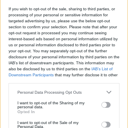
μου έγραψε ένας φίλος. Όταν διενεργούταν εκείνο
το colpo grosso ελάχιστοι είχαν αντιληφθεί τη
If you wish to opt-out of the sale, sharing to third parties, or
σημασία του. Το κατάλαβαν στα χρόνια που
processing of your personal or sensitive information for
targeted advertising by us, please use the below opt-out
ακολούθησαν. Δεν πρόκειται για απλές απόπειρες
section to confirm your selection. Please note that after your
αλλά για οράματα που γράφουν την ιστορία. Διότι,
opt-out request is processed you may continue seeing
πέραν της προπονητικής ικανότητας, εφόσον έρθει
interest-based ads based on personal information utilized by
us or personal information disclosed to third parties prior to
στη Θεσσαλονίκη, ο Βασίλης Σπανούλης θα
your opt-out. You may separately opt-out of the further
κουβαλήσει μαζί του και όλα τα στοιχεία που τον
disclosure of your personal information by third parties on the
ενέταξαν στο πάνθεον του ελληνικού μπάσκετ.
IAB’s list of downstream participants. This information may
Είναι στοιχεία που τα χρειάζεται ένας οργανισμός
also be disclosed by us to third parties on the
IAB’s List of
Downstream Participants
that may further disclose it to other
σαν τον Άρη και σπουδαιότερο όλων είναι ότι,
third parties.
αυτός ο οργανισμός δείχνει απόλυτα έτοιμος για
Please note that this website/app uses one or more Google
να τα απορροφήσει…
Personal Data Processing Opt Outs
services and may gather and store information including but
not limited to your visit or usage behaviour. You may click to
I want to opt-out of the Sharing of my
@Photo credits:
eurokinissi
personal data.
grant or deny consent to Google and its third-party tags to
Opted In
use your data for below specified purposes in below Google
consent section.
I want to opt-out of the Sale of my
Personal Data.