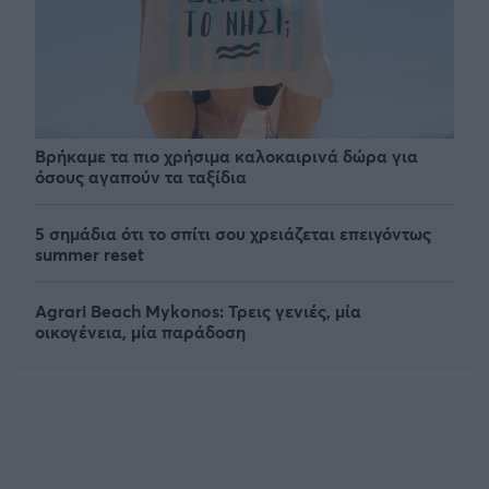
Βρήκαμε τα πιο χρήσιμα καλοκαιρινά δώρα για
όσους αγαπούν τα ταξίδια
5 σημάδια ότι το σπίτι σου χρειάζεται επειγόντως
summer reset
Agrari Beach Mykonos: Τρεις γενιές, μία
οικογένεια, μία παράδοση