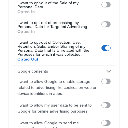
αποκρύψει, ως δήθεν προσωπικά δεδομένα!
consent section.
I want to opt-out of the Sale of my
Personal Data.
Opted In
Τι ΦΟΒΑΤΑΙ ο Ευάγγελος Λιόλιος και απειλεί ότι
θα μηνύσει για παραβίαση των προσωπικών του
I want to opt-out of processing my
Personal Data for Targeted Advertising.
δεδομένων την διοίκηση της ομάδας μας;!
Opted In
Έχει την ψευδαίσθηση ότι θα φοβηθούμε!!!
I want to opt-out of Collection, Use,
Retention, Sale, and/or Sharing of my
Personal Data that Is Unrelated with the
Purposes for which it was collected.
Opted Out
Google consents
I want to allow Google to enable storage
related to advertising like cookies on web or
device identifiers in apps.
I want to allow my user data to be sent to
Google for online advertising purposes.
I want to allow Google to send me