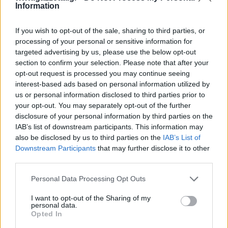
Information
If you wish to opt-out of the sale, sharing to third parties, or
processing of your personal or sensitive information for
targeted advertising by us, please use the below opt-out
section to confirm your selection. Please note that after your
opt-out request is processed you may continue seeing
interest-based ads based on personal information utilized by
us or personal information disclosed to third parties prior to
your opt-out. You may separately opt-out of the further
disclosure of your personal information by third parties on the
IAB’s list of downstream participants. This information may
also be disclosed by us to third parties on the
IAB’s List of
Downstream Participants
that may further disclose it to other
third parties.
Please note that this website/app uses one or more Google
Personal Data Processing Opt Outs
services and may gather and store information including but
not limited to your visit or usage behaviour. You may click to
I want to opt-out of the Sharing of my
Ο Ευάγγελος Λιόλιος αντί να γνωστοποιήσει μόνος
personal data.
grant or deny consent to Google and its third-party tags to
του τα επίμαχα μηνύματα, προσπαθεί να τα
Opted In
use your data for below specified purposes in below Google