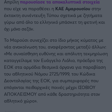
Απρίλη
παρουσίασε τα αποκαλυπτικά στοιχεία
Καλαμάτα
που είχε να παραθέσει η
ΚΑΕ Αμαρουσίου
στην
Μπάσκετ: Κίνα
έκτακτη συνέντευξη Τύπου σχετικά με ζητήματα
Ηρακλής
γύρω από όλο το ελληνικό μπάσκετ τη φετινή και
Προολυμπιακό Τουρνουά
όχι μόνο σεζόν.
Μπαρτσελόνα
Προκριματικά EUROBASKET
Το Μαρούσι συνεχίζει στο ίδιο μήκος κύματος με
Ρεάλ Μαδρίτης
νέα ανακοίνωση του, αναφέροντας μεταξύ άλλων:
EUROBASKET 2025
«Με συναίσθηση ευθύνης και απόλυτη τεκμηρίωση
Ατλέτικο Μαδρίτης
καταγγείλαμε τον Ευάγγελο Λιόλιο, πρόεδρο της
Προκριματικά MUNDOBASKET
ΕΟΚ στα αρμόδια θεσμικά όργανα για παραβίαση
Μάντσεστερ Γιουνάιτεντ
του αθλητικού Νόμου 2725/1999, του Κώδικα
Παγκόσμιο Κύπελλο
Δεοντολογίας της ΕΟΚ, για συμπεριφορές που
Μάντσεστερ Σίτι
επάγονται πειθαρχικές ποινές μέχρι ΙΣΟΒΙΟΥ
EUROBASKET Γυναικών 2025
ΑΠΟΚΛΕΙΣΜΟΥ από κάθε δραστηριότητα στον
Λίβερπουλ
αθλητικό χώρο».
Ολυμπιακοί Αγώνες Μπάσκετ
Τσέλσι