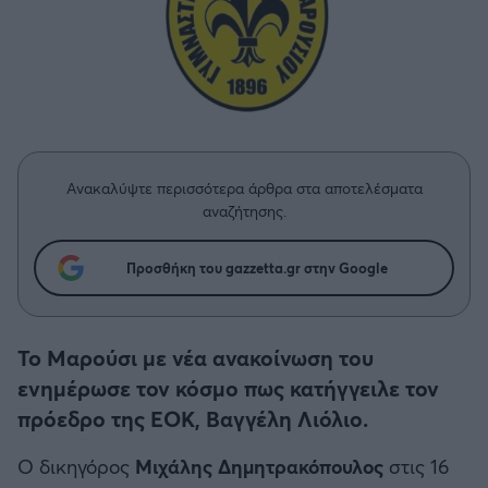
Η μητρότητα στον πάγκο
Δημήτρης Τσορμπατζόγλου
Μπάσκετ: Τουρκία
Συνεντεύξεις
Άρης
Μεγάλη μου Αγάπη
Κύπελλο Ελλάδας Μπάσκετ
Μια Ιστορία από την Πόλη
Λεβαδειακός
Μπάσκετ: Γερμανία
ΟΦΗ
Μπάσκετ: Ιταλία
Ανακαλύψτε περισσότερα άρθρα στα αποτελέσματα
Βόλος
αναζήτησης.
Μπάσκετ: Γαλλία
Ατρόμητος Αθηνών
Προσθήκη του gazzetta.gr στην Google
ABA LIGA
Κηφισιά
To Mαρούσι με νέα ανακοίνωση του
NCAA
ενημέρωσε τον κόσμο πως κατήγγειλε τον
Αστέρας Τρίπολης
πρόεδρο της ΕΟΚ, Βαγγέλη Λιόλιο.
Μπάσκετ: Ισραήλ
Παναιτωλικός
Ο δικηγόρος
Μιχάλης Δημητρακόπουλος
στις 16
Μπάσκετ: Λιθουανία