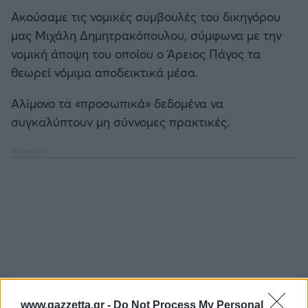
Ακούσαμε τις νομικές συμβουλές του δικηγόρου
μας Μιχάλη Δημητρακόπουλου, σύμφωνα με την
νομική άποψη του οποίου ο Άρειος Πάγος τα
θεωρεί νόμιμα αποδεικτικά μέσα.
Αλίμονο τα «προσωπικά» δεδομένα να
συγκαλύπτουν μη σύννομες πρακτικές.
www.gazzetta.gr -
Do Not Process My Personal