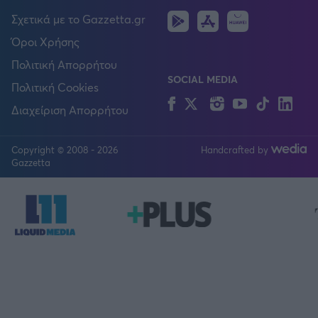
Android
IOS
Huawei
Σχετικά με το Gazzetta.gr
Όροι Χρήσης
Πολιτική Απορρήτου
SOCIAL MEDIA
Πολιτική Cookies
Facebook
Twitter
Instagram
YouTube
TikTok
Lin
Διαχείριση Απορρήτου
Copyright © 2008 - 2026
Handcrafted by
FOLLOW US
Gazzetta