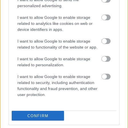
personalized advertising.
Tags:
ΝΑΙΤΖΕΛ ΧΕΙΖ - ΝΤΕΙΒΙΣ
29
I want to allow Google to enable storage
related to analytics like cookies on web or
device identifiers in apps.
I want to allow Google to enable storage
related to functionality of the website or app.
Για να προσθέσεις το σχόλιο
σου πρέπει να συνδεθείς
I want to allow Google to enable storage
related to personalization.
στο my gazzetta!
I want to allow Google to enable storage
related to security, including authentication
Εγγραφή
Σύνδεση
functionality and fraud prevention, and other
user protection.
CONFIRM