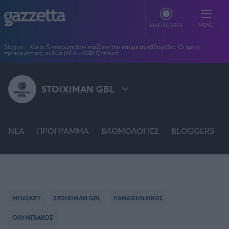
Παράκαμψη προς το κυρίως περιεχόμενο
MENU
LIVE SCORES
Slogun:
Και οι 5 «ευρωπαίοι» παίζουν την επόμενη εβδομάδα. Οι τρεις
προκριματικά, οι δύο (ΑΕΚ - ΟΦΗ) τελικό...
ΠΟΔΟΣΦΑΙΡΟ
STOIXIMAN GBL
Stoiximan Super League
ΜΠΑΣΚΕΤ
Super League 2
Stoiximan GBL
Όλες οι διοργανώσεις
ΒΟΛΕΪ
Champions League
NEA
EuroLeague
ΠΡΟΓΡΑΜΜΑ
ΒΑΘΜΟΛΟΓΙΕΣ
BLOGGERS
Novibet Volley League
ΑΛΛΑ ΣΠΟΡ
STOIXIMAN GBL
Europa League
Champions League
Volley League Γυναικών
Τένις
PLUS
Conference League
NBA
EUROLEAGUE
Pre League
Χάντμπολ
Πολιτική
Κύπελλο Ελλάδας
Εθνική Μπάσκετ
BLOGGERS
Κύπελλο Ανδρών
Πόλο
Κοινωνία
Premier League
EUROCUP
Elite League
Νίκος Αθανασίου
ΜΠΑΣΚΕΤ
STOIXIMAN GBL
ΠΑΝΑΘΗΝΑΙΚΟΣ
GMOTION
Κύπελλο Γυναικών
Διεθνή
Στίβος
La Liga
Δημήτρης Βέργος
Α1 Γυναικών
GMotion F1
Champions League
ΟΛΥΜΠΙΑΚΟΣ
Viral
BASKETBALL CHAMPIONS LEAGUE
ΠΡΩΤΟΣΕΛΙΔΑ
Γυμναστική
Serie A
Βασίλης Βλαχόπουλος
Κύπελλο Ελλάδος