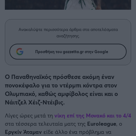
Η μητρότητα στον πάγκο
Δημήτρης Τσορμπατζόγλου
Μπάσκετ: Τουρκία
Συνεντεύξεις
Άρης
Μεγάλη μου Αγάπη
Κύπελλο Ελλάδας Μπάσκετ
Μια Ιστορία από την Πόλη
Λεβαδειακός
Ανακαλύψτε περισσότερα άρθρα στα αποτελέσματα
Μπάσκετ: Γερμανία
αναζήτησης.
ΟΦΗ
Μπάσκετ: Ιταλία
Προσθήκη του gazzetta.gr στην Google
Βόλος
Μπάσκετ: Γαλλία
Ατρόμητος Αθηνών
Ο Παναθηναϊκός πρόσθεσε ακόμη έναν
ABA LIGA
πονοκέφαλο για το ντέρμπι κόντρα στον
Κηφισιά
Ολυμπιακό, καθώς αμφίβολος είναι και ο
NCAA
Νάιτζελ Χέιζ-Ντέιβις.
Αστέρας Τρίπολης
Λίγες ώρες μετά τη
νίκη επί της Μονακό και το 4/4
Μπάσκετ: Ισραήλ
στα τέσσερα τελευταία ματς της
Euroleague
, ο
Παναιτωλικός
Εργκίν
Άταμαν
είδε άλλο ένα πρόβλημα να
Μπάσκετ: Λιθουανία