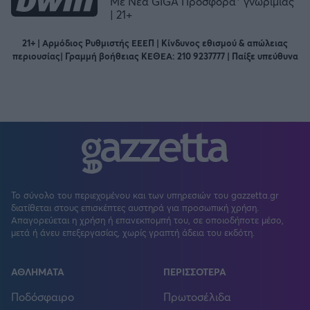
Με Νέα GIGA Προσφορά* γνωριμίας
| 21+
21+ | Αρμόδιος Ρυθμιστής ΕΕΕΠ | Κίνδυνος εθισμού & απώλειας
περιουσίας| Γραμμή βοήθειας ΚΕΘΕΑ: 210 9237777 | Παίξε υπεύθυνα
Το σύνολο του περιεχομένου και των υπηρεσιών του gazzetta.gr
διατίθεται στους επισκέπτες αυστηρά για προσωπική χρήση.
Απαγορεύεται η χρήση ή επανεκπομπή του, σε οποιοδήποτε μέσο,
μετά ή άνευ επεξεργασίας, χωρίς γραπτή άδεια του εκδότη.
ΑΘΛΗΜΑΤΑ
ΠΕΡΙΣΣΟΤΕΡΑ
Ποδόσφαιρο
Πρωτοσέλιδα