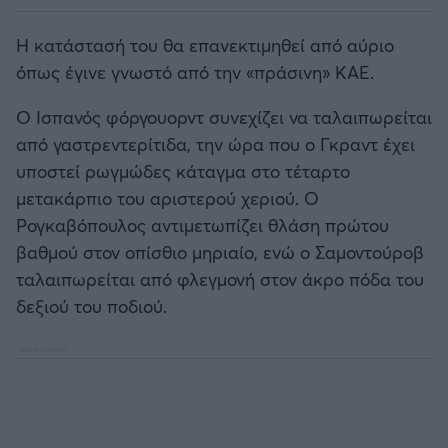
Η κατάστασή του θα επανεκτιμηθεί από αύριο
όπως έγινε γνωστό από την «πράσινη» ΚΑΕ.
Ο Ισπανός φόργουορντ συνεχίζει να ταλαιπωρείται
από γαστρεντερίτιδα, την ώρα που ο Γκραντ έχει
υποστεί ρωγμώδες κάταγμα στο τέταρτο
μετακάρπιο του αριστερού χεριού. Ο
Ρογκαβόπουλος αντιμετωπίζει θλάση πρώτου
βαθμού στον οπίσθιο μηριαίο, ενώ ο Σαμοντούροβ
ταλαιπωρείται από φλεγμονή στον άκρο πόδα του
δεξιού του ποδιού.