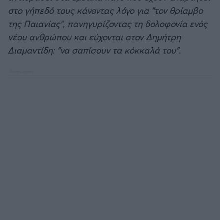
ΟΠΑΠ BASKET LEAGUE
στο γήπεδό τους κάνοντας λόγο για "τον θρίαμβο
της Παιανίας", πανηγυρίζοντας τη δολοφονία ενός
Άρσεναλ
Προολυμπιακό τουρνουά μπάσκετ
νέου ανθρώπου και εύχονται στον Δημήτρη
Διαμαντίδη: "να σαπίσουν τα κόκκαλά του".
Γιουβέντους
BASKETAKI
Μίλαν
EUROBASKET U20
Ίντερ
Τουρνουά Ακρόπολις 2025
Μπάγερν Μονάχου
Παρί Σεν Ζερμέν