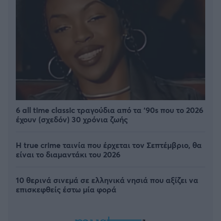
6 all time classic τραγούδια από τα ‘90s που το 2026
έχουν (σχεδόν) 30 χρόνια ζωής
Η true crime ταινία που έρχεται τον Σεπτέμβριο, θα
είναι το διαμαντάκι του 2026
10 θερινά σινεμά σε ελληνικά νησιά που αξίζει να
επισκεφθείς έστω μία φορά