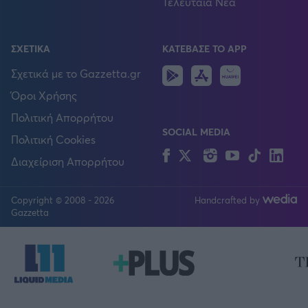
Τελευταία Νέα
ΣΧΕΤΙΚΑ
ΚΑΤΕΒΑΣΕ ΤΟ APP
Android
IOS
Huawei
Σχετικά με το Gazzetta.gr
Όροι Χρήσης
Πολιτική Απορρήτου
SOCIAL MEDIA
Πολιτική Cookies
Facebook
Twitter
Instagram
YouTube
TikTok
Lin
Διαχείριση Απορρήτου
Copyright © 2008 - 2026
Handcrafted by
FOLLOW US
Gazzetta