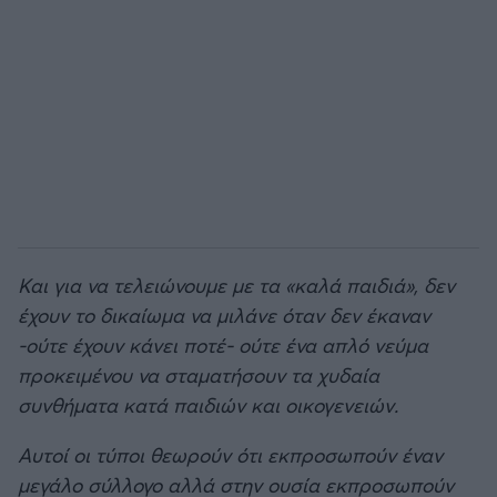
Και για να τελειώνουμε με τα «καλά παιδιά», δεν
έχουν το δικαίωμα να μιλάνε όταν δεν έκαναν
-ούτε έχουν κάνει ποτέ- ούτε ένα απλό νεύμα
προκειμένου να σταματήσουν τα χυδαία
συνθήματα κατά παιδιών και οικογενειών.
Αυτοί οι τύποι θεωρούν ότι εκπροσωπούν έναν
μεγάλο σύλλογο αλλά στην ουσία εκπροσωπούν