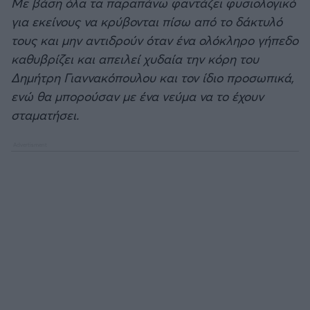
Με βάση όλα τα παραπάνω φαντάζει φυσιολογικό
για εκείνους να κρύβονται πίσω από το δάκτυλό
τους και μην αντιδρούν όταν ένα ολόκληρο γήπεδο
καθυβρίζει και απειλεί χυδαία την κόρη του
Δημήτρη Γιαννακόπουλου και τον ίδιο προσωπικά,
ενώ θα μπορούσαν με ένα νεύμα να το έχουν
σταματήσει.