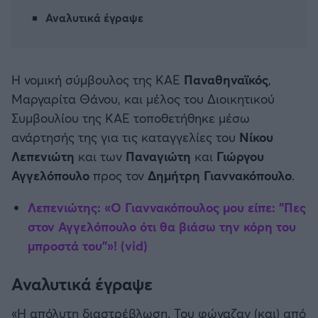
Καλαμάτα
Αναλυτικά έγραψε
Μπάσκετ: Κίνα
Ηρακλής
Προολυμπιακό Τουρνουά
Η νομική σύμβουλος της ΚΑΕ
Παναθηναϊκός
,
Μπαρτσελόνα
Μαργαρίτα Θάνου, και μέλος του Διοικητικού
Προκριματικά EUROBASKET
Συμβουλίου της ΚΑΕ τοποθετήθηκε μέσω
Ρεάλ Μαδρίτης
ανάρτησής της για τις καταγγελίες του
Νίκου
EUROBASKET 2025
Λεπενιώτη
και των
Παναγιώτη
και
Γιώργου
Ατλέτικο Μαδρίτης
Αγγελόπουλο
προς τον
Δημήτρη Γιαννακόπουλο
.
Προκριματικά MUNDOBASKET
Μάντσεστερ Γιουνάιτεντ
Λεπενιώτης: «Ο Γιαννακόπουλος μου είπε: "Πες
Παγκόσμιο Κύπελλο
στον Αγγελόπουλο ότι θα βιάσω την κόρη του
Μάντσεστερ Σίτι
μπροστά του"»! (vid)
EUROBASKET Γυναικών 2025
Λίβερπουλ
Αναλυτικά έγραψε
Ολυμπιακοί Αγώνες Μπάσκετ
«Η απόλυτη διαστρέβλωση. Του φώναζαν (και) από
Τσέλσι