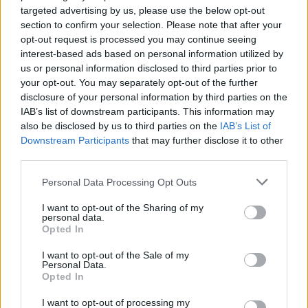
targeted advertising by us, please use the below opt-out
section to confirm your selection. Please note that after your
opt-out request is processed you may continue seeing
interest-based ads based on personal information utilized by
us or personal information disclosed to third parties prior to
your opt-out. You may separately opt-out of the further
6 γραφικά χωριά των Κυκλάδων που αξίζει να
disclosure of your personal information by third parties on the
ανακαλύψετε
IAB’s list of downstream participants. This information may
also be disclosed by us to third parties on the
IAB’s List of
7 έξυπνα tips για να φτιάξετε γρήγορα τη βαλίτσα
Downstream Participants
that may further disclose it to other
των διακοπών
third parties.
Please note that this website/app uses one or more Google
Personal Data Processing Opt Outs
Η εξωτική παραλία της Πάργας που θα λατρέψετε
services and may gather and store information including but
not limited to your visit or usage behaviour. You may click to
I want to opt-out of the Sharing of my
personal data.
grant or deny consent to Google and its third-party tags to
Opted In
use your data for below specified purposes in below Google
consent section.
I want to opt-out of the Sale of my
Personal Data.
Opted In
I want to opt-out of processing my