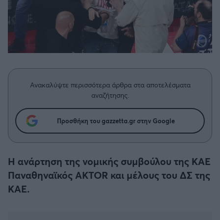
Η μητρότητα στον πάγκο
Δημήτρης Τσορμπατζόγλου
Μπάσκετ: Τουρκία
Συνεντεύξεις
Άρης
Μεγάλη μου Αγάπη
Κύπελλο Ελλάδας Μπάσκετ
Μια Ιστορία από την Πόλη
Λεβαδειακός
Μπάσκετ: Γερμανία
ΟΦΗ
Μπάσκετ: Ιταλία
Ανακαλύψτε περισσότερα άρθρα στα αποτελέσματα
Βόλος
αναζήτησης.
Μπάσκετ: Γαλλία
Ατρόμητος Αθηνών
Προσθήκη του gazzetta.gr στην Google
ABA LIGA
Κηφισιά
Η ανάρτηση της νομικής συμβούλου της ΚΑΕ
NCAA
Παναθηναϊκός AKTOR και μέλους του ΔΣ της
Αστέρας Τρίπολης
ΚΑΕ.
Μπάσκετ: Ισραήλ
Παναιτωλικός
Μπάσκετ: Λιθουανία