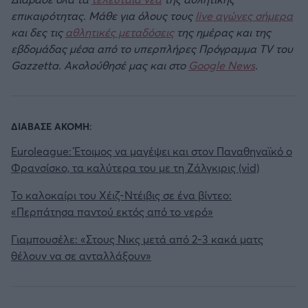
επικαιρότητας. Μάθε για όλους τους
live αγώνες σήμερα
και δες τις
αθλητικές μεταδόσεις
της ημέρας και της
εβδομάδας μέσα από το υπερπλήρες Πρόγραμμα TV του
Gazzetta. Ακολούθησέ μας και στο
Google News
.
ΔΙΑΒΑΣΕ ΑΚΟΜΗ:
Euroleague: Έτοιμος να μαγέψει και στον Παναθηναϊκό ο
Φρανσίσκο, τα καλύτερα του με τη Ζάλγκιρις (vid)
Το καλοκαίρι του Χέιζ-Ντέιβις σε ένα βίντεο:
«Περπάτησα παντού εκτός από το νερό»
Γιαμπουσέλε: «Στους Νικς μετά από 2-3 κακά ματς
θέλουν να σε ανταλλάξουν»