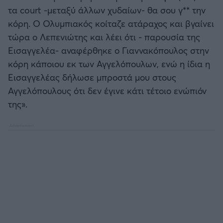
ΟΠΑΠ BASKET LEAGUE
τα court -μεταξύ άλλων χυδαίων- θα σου γ** την
κόρη. Ο Ολυμπιακός κοίταζε ατάραχος και βγαίνει
Άρσεναλ
Προολυμπιακό τουρνουά μπάσκετ
τώρα ο Λεπενιώτης και λέει ότι - παρουσία της
Εισαγγελέα- αναφέρθηκε ο Γιαννακόπουλος στην
Γιουβέντους
BASKETAKI
κόρη κάποιου εκ των Αγγελόπουλων, ενώ η ίδια η
Εισαγγελέας δήλωσε μπροστά μου στους
Μίλαν
EUROBASKET U20
Αγγελόπουλους ότι δεν έγινε κάτι τέτοιο ενώπιόν
της».
Ίντερ
Τουρνουά Ακρόπολις 2025
Μπάγερν Μονάχου
Παρί Σεν Ζερμέν