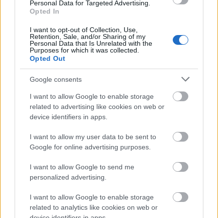
Personal Data for Targeted Advertising.
Opted In
I want to opt-out of Collection, Use,
Retention, Sale, and/or Sharing of my
Personal Data that Is Unrelated with the
Purposes for which it was collected.
Opted Out
Google consents
I want to allow Google to enable storage
Σοκαριστικό βίντεο στην Πολωνία: Μεθυσμένος
related to advertising like cookies on web or
οδηγός συγκρούεται με τρένο που επέβαιναν 500
device identifiers in apps.
άτομα
I want to allow my user data to be sent to
Αυτή είναι η λέξη που λένε οι Αθηνέζοι όταν πάνε
Google for online advertising purposes.
διακοπές σε κυκλαδονήσια
I want to allow Google to send me
personalized advertising.
«Στούντιο 4»: Το τρίτο όνομα της παρέας του
Φερεντίνου και της Καραβάτου
I want to allow Google to enable storage
related to analytics like cookies on web or
device identifiers in apps.