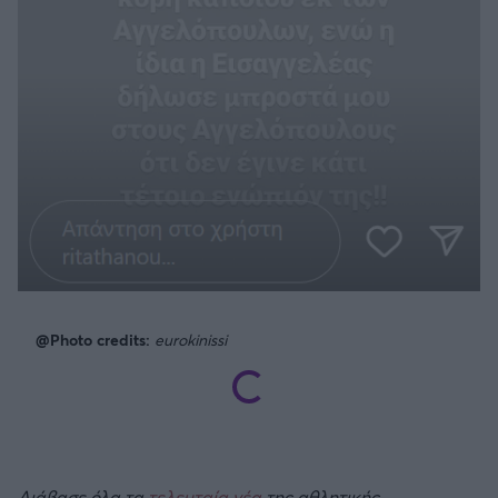
@Photo credits:
eurokinissi
Διάβασε όλα τα
τελευταία νέα
της αθλητικής