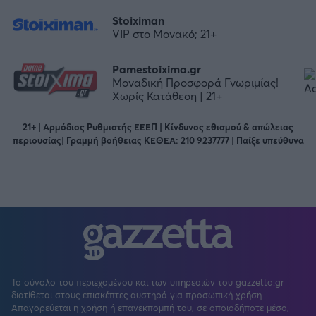
Stoiximan
VIP στο Μονακό; 21+
Pamestoixima.gr
Μοναδική Προσφορά Γνωριμίας!
Χωρίς Κατάθεση | 21+
21+ | Αρμόδιος Ρυθμιστής ΕΕΕΠ | Κίνδυνος εθισμού & απώλειας
περιουσίας| Γραμμή βοήθειας ΚΕΘΕΑ: 210 9237777 | Παίξε υπεύθυνα
Το σύνολο του περιεχομένου και των υπηρεσιών του gazzetta.gr
διατίθεται στους επισκέπτες αυστηρά για προσωπική χρήση.
Απαγορεύεται η χρήση ή επανεκπομπή του, σε οποιοδήποτε μέσο,